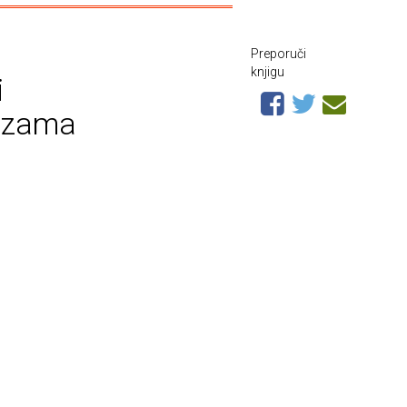
Preporuči
knjigu
i
ezama