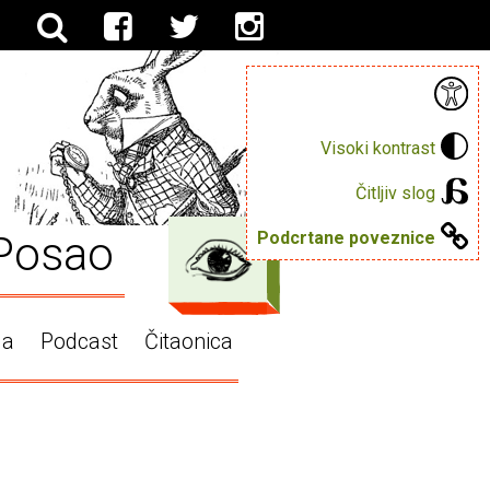
Visoki kontrast
Čitljiv slog
Posao
Podcrtane poveznice
ga
Podcast
Čitaonica