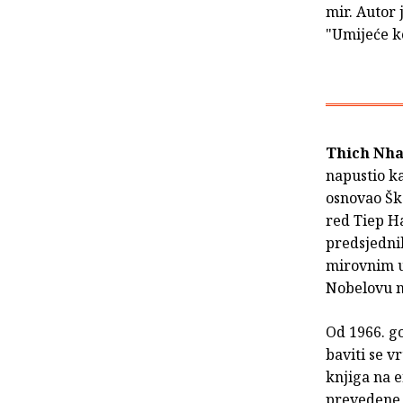
mir. Autor 
"Umijeće k
Thich Nh
napustio ka
osnovao Ško
red Tiep Ha
predsjedni
mirovnim u
Nobelovu n
Od 1966. go
baviti se v
knjiga na 
prevedene "