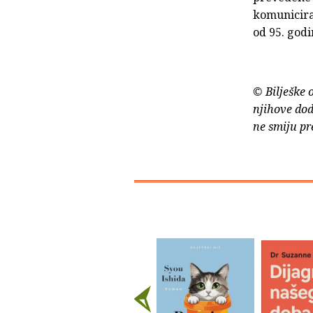
komuniciran
od 95. godi
© Bilješke 
njihove dod
ne smiju pr