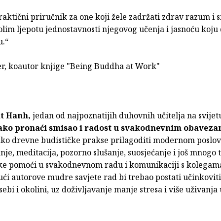
raktični priručnik za one koji žele zadržati zdrav razum i 
olim ljepotu jednostavnosti njegovog učenja i jasnoću koju
.“
er, koautor knjige "Being Buddha at Work"
t Hanh,
jedan od najpoznatijih duhovnih učitelja na svijetu
Kako pronaći smisao i radost u svakodnevnim obavez
ko drevne budističke prakse prilagoditi modernom posl
anje, meditacija, pozorno slušanje, suosjećanje i još mnogo
ike pomoći u svakodnevnom radu i komunikaciji s kolegama i
ći autorove mudre savjete rad bi trebao postati učinkovitij
sebi i okolini, uz doživljavanje manje stresa i više uživanj