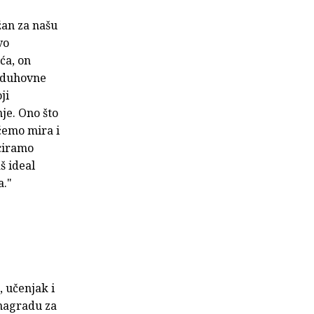
žan za našu
vo
ća, on
r duhovne
ji
je. Ono što
 ćemo mira i
iciramo
š ideal
a."
, učenjak i
 nagradu za