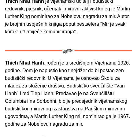
Thich Nhat Hanh
je vijetnamski učitelj i budistički
redovnik, pjesnik, učenjak i mirovni aktivist kojeg je Martin
Luther King nominirao za Nobelovu nagradu za mir. Autor
je brojnih uspješnih knjiga poput bestselera "Mir je svaki
korak" i "Umijeće komuniciranja".
Thich Nhat
Hanh
,
rođen je u središnjem Vijetnamu 1926.
godine. Dom je napustio kao tinejdžer da bi postao zen-
budistički redovnik. U Vijetnamu je osnovao Školu za
mladež za služenje društvu, Budističko sveučilište "Van
Hanh" i red Tiep Hanh. Predavao je na Sveučilištu
Columbia i na Sorbonni, bio je predsjednik vijetnamskog
budističkog mirovnog izaslanstva na Pariškim mirovnim
ugovorima, a Martin Luther King ml. nominirao ga je 1967.
godine za Nobelovu nagradu za mir.