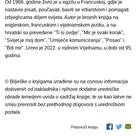
Od 1966. godine živio je u egzilu u Francuskoj, gdje je
nastavio pisati, poučavati, baviti se vrtlarstvom i pomagati
izbjeglicama diljem svijeta. Autor je brojnih knjiga na
engleskom, francuskom i vijetnamskom jeziku, a na
hrvatski su prevedene "Ti si ovdje", "Mir je svaki korak",
"Svijet je moj dom", "Umijeće komuniciranja", "Posao" i
"Biti mir". Umro je 2022. u rodnom Vijetnamu, u dobi od 95.
godina.
© Bilješke o knjigama izrađene su na osnovu informacija
dobivenih od nakladnika i njihove dodatne uredničke
obrade temeljem uvida u sadržaj knjige, te se kao takve ne
smiju prenositi bez prethodnog dogovora s uredništvom
portala.
Preporuči knjigu