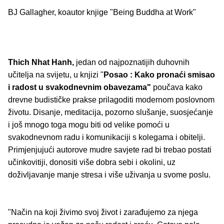
BJ Gallagher, koautor knjige "Being Buddha at Work"
Thich Nhat Hanh,
jedan od najpoznatijih duhovnih
učitelja na svijetu, u knjizi "
Posao : Kako pronaći smisao
i radost u svakodnevnim obavezama"
poučava kako
drevne budističke prakse prilagoditi modernom poslovnom
životu. Disanje, meditacija, pozorno slušanje, suosjećanje
i još mnogo toga mogu biti od velike pomoći u
svakodnevnom radu i komunikaciji s kolegama i obitelji.
Primjenjujući autorove mudre savjete rad bi trebao postati
učinkovitiji, donositi više dobra sebi i okolini, uz
doživljavanje manje stresa i više uživanja u svome poslu.
"Način na koji živimo svoj život i zarađujemo za njega