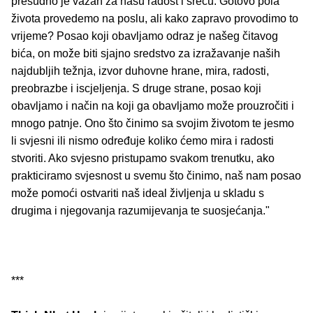
presudno je važan za našu radost i sreću. Gotovo pola
života provedemo na poslu, ali kako zapravo provodimo to
vrijeme? Posao koji obavljamo odraz je našeg čitavog
bića, on može biti sjajno sredstvo za izražavanje naših
najdubljih težnja, izvor duhovne hrane, mira, radosti,
preobrazbe i iscjeljenja. S druge strane, posao koji
obavljamo i način na koji ga obavljamo može prouzročiti i
mnogo patnje. Ono što činimo sa svojim životom te jesmo
li svjesni ili nismo određuje koliko ćemo mira i radosti
stvoriti. Ako svjesno pristupamo svakom trenutku, ako
prakticiramo svjesnost u svemu što činimo, naš nam posao
može pomoći ostvariti naš ideal življenja u skladu s
drugima i njegovanja razumijevanja te suosjećanja."
***