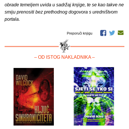
obrade temeljem uvida u sadržaj knjige, te se kao takve ne
smiju prenositi bez prethodnog dogovora s uredništvom
portala.
Preporuči knjigu
– OD ISTOG NAKLADNIKA –