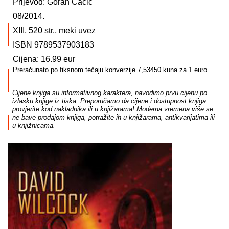
Prijevod: Goran Čačić
08/2014.
XIII, 520 str., meki uvez
ISBN 9789537903183
Cijena: 16.99 eur
Preračunato po fiksnom tečaju konverzije 7,53450 kuna za 1 euro
Cijene knjiga su informativnog karaktera, navodimo prvu cijenu po
izlasku knjige iz tiska. Preporučamo da cijene i dostupnost knjiga
provjerite kod nakladnika ili u knjižarama! Moderna vremena više se
ne bave prodajom knjiga, potražite ih u knjižarama, antikvarijatima ili
u knjižnicama.