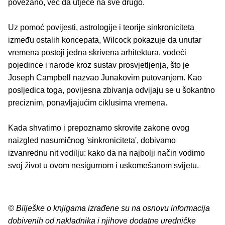
povezano, već da utječe na sve drugo.
Uz pomoć povijesti, astrologije i teorije sinkroniciteta
između ostalih koncepata, Wilcock pokazuje da unutar
vremena postoji jedna skrivena arhitektura, vodeći
pojedince i narode kroz sustav prosvjetljenja, što je
Joseph Campbell nazvao Junakovim putovanjem. Kao
posljedica toga, povijesna zbivanja odvijaju se u šokantno
preciznim, ponavljajućim ciklusima vremena.
Kada shvatimo i prepoznamo skrovite zakone ovog
naizgled nasumičnog 'sinkroniciteta', dobivamo
izvanrednu nit vodilju: kako da na najbolji način vodimo
svoj život u ovom nesigurnom i uskomešanom svijetu.
© Bilješke o knjigama izrađene su na osnovu informacija
dobivenih od nakladnika i njihove dodatne uredničke