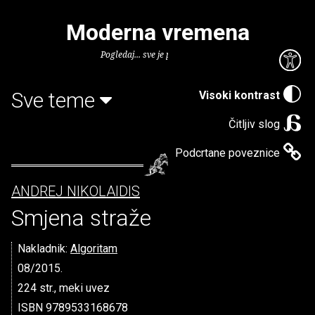
Moderna vremena
Pogledaj... sve je puno knjiga.
Sve teme
Visoki kontrast
Čitljiv slog
Podcrtane poveznice
ANDREJ NIKOLAIDIS
Smjena straže
Nakladnik:
Algoritam
08/2015.
224 str., meki uvez
ISBN 9789533168678