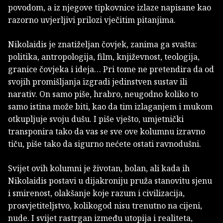
povodom, a iz njegove tipkovnice izlaze napisane kao
razorno uvjerljivi prilozi vječitim pitanjima.
Nikolaidis je znatiželjan čovjek, zanima ga svašta:
politika, antropologija, film, književnost, teologija,
granice čovjeka i ideja… Pri tome ne pretendira da od
svojih promišljanja izgradi jedinstven sustav ili
narativ. On samo piše, hrabro, neugodno koliko to
samo istina može biti, kao da tim izlaganjem i mukom
otkupljuje svoju dušu. I piše vješto, umjetnički
transponira tako da vas se sve ove kolumnu izravno
tiču, piše tako da sigurno nećete ostati ravnodušni.
Svijet ovih kolumni je životan, bolan, ali kada ih
Nikolaidis postavi u dijakroniju pruža stanovitu sjenu
i smirenost, olakšanje koje razum i civilizacija,
prosvjetiteljstvo, kolikogod nisu trenutno na cijeni,
nude. I svijet rastrgan između utopija i realiteta,