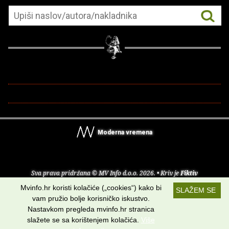
Moderna vremena
Sva prava pridržana © MV Info d.o.o. 2026. • Kriv je
Fiktiv
Mvinfo.hr koristi kolačiće („cookies“) kako bi
SLAŽEM SE
O nama
•
Pomoć
•
Uvjeti korištenja
•
RSS kanali
vam pružio bolje korisničko iskustvo.
Nastavkom pregleda mvinfo.hr stranica
Potraži nas na:
slažete se sa korištenjem kolačića.
Više