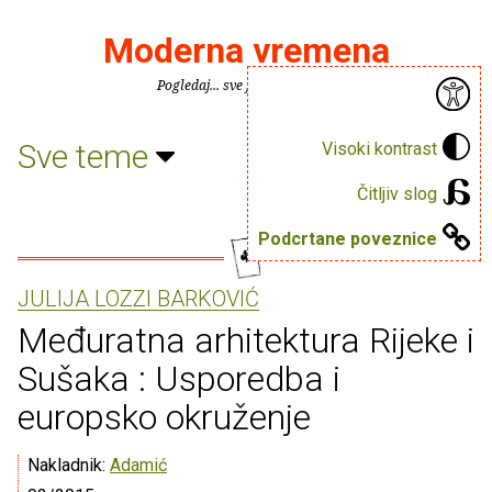
Moderna vremena
Pogledaj... sve je puno knjiga.
Sve teme
Visoki kontrast
Čitljiv slog
Podcrtane poveznice
JULIJA LOZZI BARKOVIĆ
Međuratna arhitektura Rijeke i
Sušaka : Usporedba i
europsko okruženje
Nakladnik:
Adamić