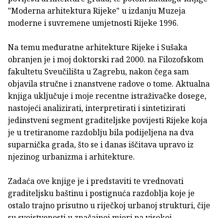
"Moderna arhitektura Rijeke" u izdanju Muzeja
moderne i suvremene umjetnosti Rijeke 1996.
Na temu međuratne arhitekture Rijeke i Sušaka
obranjen je i moj doktorski rad 2000. na Filozofskom
fakultetu Sveučilišta u Zagrebu, nakon čega sam
objavila stručne i znanstvene radove o tome. Aktualna
knjiga uključuje i moje recentne istraživačke dosege,
nastojeći analizirati, interpretirati i sintetizirati
jedinstveni segment graditeljske povijesti Rijeke koja
je u tretiranome razdoblju bila podijeljena na dva
suparnička grada, što se i danas iščitava upravo iz
njezinog urbanizma i arhitekture.
Zadaća ove knjige je i predstaviti te vrednovati
graditeljsku baštinu i postignuća razdoblja koje je
ostalo trajno prisutno u riječkoj urbanoj strukturi, čije
su svojstvenosti u značajnoj mjeri na visokoj