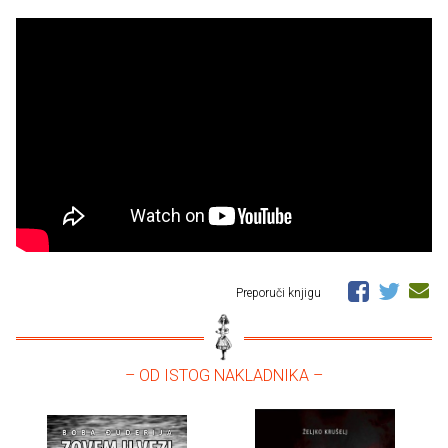
Preporuči knjigu
– OD ISTOG NAKLADNIKA –