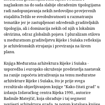
naglaskom na do sada slabije obrađenim tipologijama
radi nadopunjavanja nekih nedovoljno provjerenih
stajališta.Težilo se sveobuhvatnosti u razmatranju
tematike jer je zastupljenost određenih graditeljskih
tipologija, ali i dominacija nekih od njih u lokalnim
okvirima, odraz globalnih pojava. I pluralizam stilova
u međuratnom graditeljstvu Rijeke i Sušaka refleksija
je arhitektonskih strujanja i previranja na širem
planu.
Knjiga Međuratna arhitektura Rijeke i Sušaka -
usporedba i europsko okruženje predstavlja nastavak
na ranije započeta istraživanja na temu međuratne
arhitekture Rijeke i Sušaka, što je prije svega
rezultiralo objavljivanjem knjige "Kako čitati grad" u
izdanju Izdavačkog centra Rijeka 1990., autorice
Radmile Matejčič, koja obrađuje i taj segment
povijesti arhitekture grada, te potom kataloga-knjige