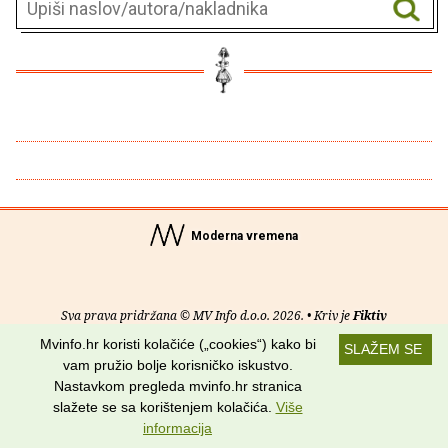
Moderna vremena
Sva prava pridržana © MV Info d.o.o. 2026. • Kriv je
Fiktiv
Mvinfo.hr koristi kolačiće („cookies“) kako bi
SLAŽEM SE
O nama
•
Pomoć
•
Uvjeti korištenja
•
RSS kanali
vam pružio bolje korisničko iskustvo.
Nastavkom pregleda mvinfo.hr stranica
Potraži nas na:
slažete se sa korištenjem kolačića.
Više
informacija