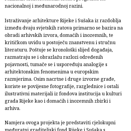
nacionalnoj i međunarodnoj razini.
Istraživanje arhitekture Rijeke i Sušaka iz razdoblja
između dvaju svjetskih ratova primarno se bazira na
obradi arhivskih izvora, domaćih i inozemnih, te
kritičkom uvidu u postoječu znanstvenu i stručnu
literaturu. Poštuje se kronološki slijed događaja,
razmatraju se i obrazlažu razlozi određenih
pojavnosti, tumače se i uspoređuju analogije s
arhitektonskim fenomenima u europskim
razmjerima. Osim nacrtne i druge izvorne građe,
koriste se povijesne fotografije, razglednice i ostali
ilustrativni materijali iz fondova institucija u kulturi
grada Rijeke kao i domaćih i inozemnih zbirki i
arhiva.
Namjera ovoga projekta je predstaviti cjelokupni
međuratni graditeljski fond Rijeke i Sušaka s