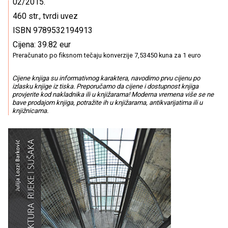
02/2015.
460 str., tvrdi uvez
ISBN 9789532194913
Cijena: 39.82 eur
Preračunato po fiksnom tečaju konverzije 7,53450 kuna za 1 euro
Cijene knjiga su informativnog karaktera, navodimo prvu cijenu po
izlasku knjige iz tiska. Preporučamo da cijene i dostupnost knjiga
provjerite kod nakladnika ili u knjižarama! Moderna vremena više se ne
bave prodajom knjiga, potražite ih u knjižarama, antikvarijatima ili u
knjižnicama.