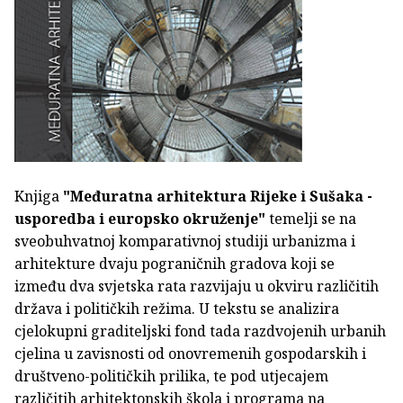
Knjiga
"Međuratna arhitektura Rijeke i Sušaka -
usporedba i europsko okruženje"
temelji se na
sveobuhvatnoj komparativnoj studiji urbanizma i
arhitekture dvaju pograničnih gradova koji se
između dva svjetska rata razvijaju u okviru različitih
država i političkih režima. U tekstu se analizira
cjelokupni graditeljski fond tada razdvojenih urbanih
cjelina u zavisnosti od onovremenih gospodarskih i
društveno-političkih prilika, te pod utjecajem
različitih arhitektonskih škola i programa na