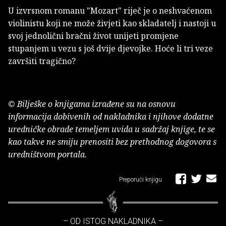
U izvrsnom romanu "Mozart" riječ je o neshvaćenom
violinistu koji ne može živjeti kao skladatelj i nastoji u
svoj jednolični bračni život unijeti promjene
stupanjem u vezu s još dvije djevojke. Hoće li tri veze
završiti tragično?
© Bilješke o knjigama izrađene su na osnovu
informacija dobivenih od nakladnika i njihove dodatne
uredničke obrade temeljem uvida u sadržaj knjige, te se
kao takve ne smiju prenositi bez prethodnog dogovora s
uredništvom portala.
Preporuči knjigu
– OD ISTOG NAKLADNIKA –