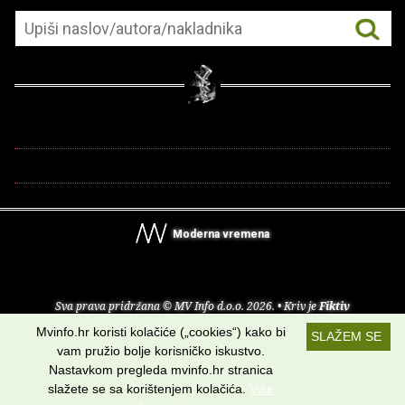
Moderna vremena
Sva prava pridržana © MV Info d.o.o. 2026. • Kriv je
Fiktiv
Mvinfo.hr koristi kolačiće („cookies“) kako bi
SLAŽEM SE
O nama
•
Pomoć
•
Uvjeti korištenja
•
RSS kanali
vam pružio bolje korisničko iskustvo.
Nastavkom pregleda mvinfo.hr stranica
Potraži nas na:
slažete se sa korištenjem kolačića.
Više