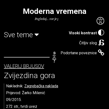
Moderna vremena
Pogledaj... sve je puno knjiga.
Sve teme
Visoki kontrast
Čitljiv slog
Podcrtane poveznice
VALERIJ BRJUSOV
Zvijezdina gora
Nakladnik:
Zagrebačka naklada
Prijevod: Žarko Milenić
09/2015.
272 str., tvrdi uvez