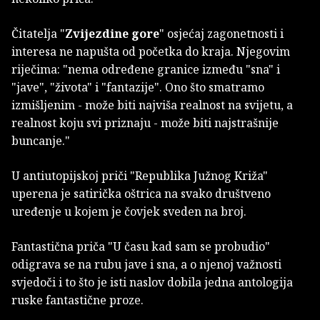
Čitatelja "
Zvijezdine gore
" osjećaj zagonetnosti i
interesa ne napušta od početka do kraja. Njegovim
riječima: "nema određene granice između "sna" i
"jave", "života" i "fantazije". Ono što smatramo
izmišljenim - može biti najviša realnost na svijetu, a
realnost koju svi priznaju - može biti najstrašnije
buncanje."
U antiutopijskoj priči "Republika Južnog Križa"
uperena je satirička oštrica na svako društveno
uređenje u kojem je čovjek sveden na broj.
Fantastična priča "U času kad sam se probudio"
odigrava se na rubu jave i sna, a o njenoj važnosti
svjedoči i to što je isti naslov dobila jedna antologija
ruske fantastične proze.