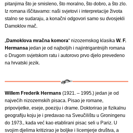
pitanjima što je smisleno, što moralno, što dobro, a što zlo.
Iz romana iščitavamo: naši svjetovi i interpretacije života
stalno se sudaraju, a konačni odgovori samo su dvosjekli
Damoklov mač.
„
Damoklova mračna komora
“ nizozemskog klasika
W. F.
Hermansa
jedan je od najboljih i najintrigantnijih romana
o Drugom svjetskom ratu i autorovo prvo djelo prevedeno
na hrvatski jezik.
Willem Frederik Hermans
(1921. – 1995.) jedan je od
najvećih nizozemskih pisaca. Pisao je romane,
pripovijetke, eseje, poeziju i drame. Doktorirao je fizikalnu
geografiju koju je i predavao na Sveučilištu u Groningenu
do 1973., kada već kao etablirani pisac seli u Pariz. U
svojim djelima kritizirao je boljke i licemjerje društva, a