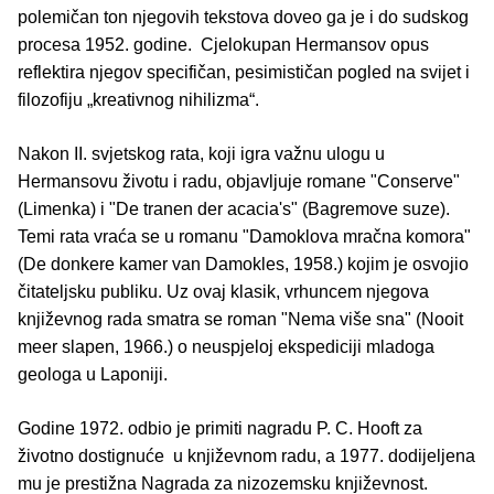
polemičan ton njegovih tekstova doveo ga je i do sudskog
procesa 1952. godine. Cjelokupan Hermansov opus
reflektira njegov specifičan, pesimističan pogled na svijet i
filozofiju „kreativnog nihilizma“.
Nakon II. svjetskog rata, koji igra važnu ulogu u
Hermansovu životu i radu, objavljuje romane "Conserve"
(Limenka) i "De tranen der acacia's" (Bagremove suze).
Temi rata vraća se u romanu "Damoklova mračna komora"
(De donkere kamer van Damokles, 1958.) kojim je osvojio
čitateljsku publiku. Uz ovaj klasik, vrhuncem njegova
književnog rada smatra se roman "Nema više sna" (Nooit
meer slapen, 1966.) o neuspjeloj ekspediciji mladoga
geologa u Laponiji.
Godine 1972. odbio je primiti nagradu P. C. Hooft za
životno dostignuće u književnom radu, a 1977. dodijeljena
mu je prestižna Nagrada za nizozemsku književnost.