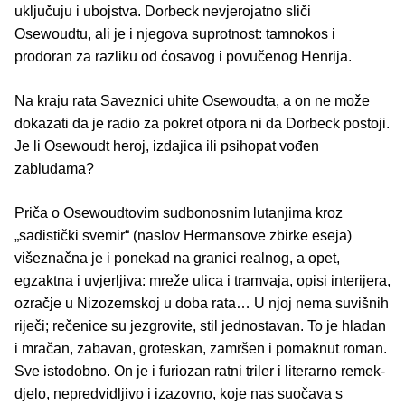
uključuju i ubojstva. Dorbeck nevjerojatno sliči
Osewoudtu, ali je i njegova suprotnost: tamnokos i
prodoran za razliku od ćosavog i povučenog Henrija.
Na kraju rata Saveznici uhite Osewoudta, a on ne može
dokazati da je radio za pokret otpora ni da Dorbeck postoji.
Je li Osewoudt heroj, izdajica ili psihopat vođen
zabludama?
Priča o Osewoudtovim sudbonosnim lutanjima kroz
„sadistički svemir“ (naslov Hermansove zbirke eseja)
višeznačna je i ponekad na granici realnog, a opet,
egzaktna i uvjerljiva: mreže ulica i tramvaja, opisi interijera,
ozračje u Nizozemskoj u doba rata… U njoj nema suvišnih
riječi; rečenice su jezgrovite, stil jednostavan. To je hladan
i mračan, zabavan, groteskan, zamršen i pomaknut roman.
Sve istodobno. On je i furiozan ratni triler i literarno remek-
djelo, nepredvidljivo i izazovno, koje nas suočava s