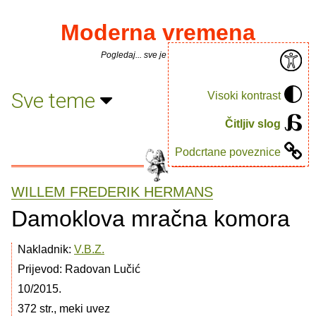
Moderna vremena
Pogledaj... sve je puno knjiga.
Sve teme
Visoki kontrast
Čitljiv slog
Podcrtane poveznice
WILLEM FREDERIK HERMANS
Damoklova mračna komora
Nakladnik:
V.B.Z.
Prijevod: Radovan Lučić
10/2015.
372 str., meki uvez