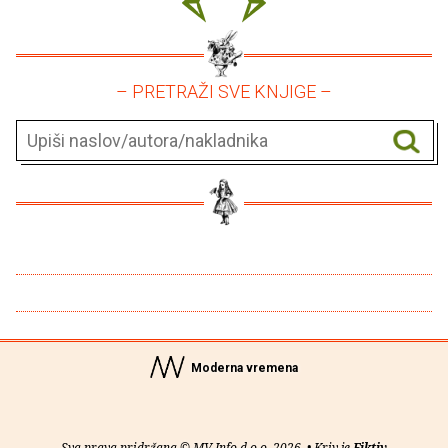
– PRETRAŽI SVE KNJIGE –
Moderna vremena
Sva prava pridržana © MV Info d.o.o. 2026. • Kriv je
Fiktiv