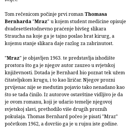
Tom rečenicom počinje prvi roman
Thomasa
Bernharda
"
Mraz
" u kojem student medicine opisuje
dvadesetšestodnevno praćenje bivšeg slikara
Straucha na koje ga je tajno poslao brat kirurg, a
kojemu stanje slikara daje razlog za zabrinutost.
"
Mraz
" je objavljen 1963. te predstavlja ishodište
prostora što ga je njegov autor zauzeo u svjetskoj
književnosti. Dotada je Bernhard bio poznat tek užem
čitateljskom krugu, i to kao liričar. Njegov prozni
prvijenac nije se međutim pojavio tako nenadano kao
što se tada činilo. Iz autorove ostavštine vidljivo je da
je ovom romanu, koji je udario temelje njegovoj
svjetskoj slavi, prethodilo više drugih proznih
pokušaja. Thomas Bernhard počeo je pisati "Mraz"
početkom 1962, a dovršio ga je u rujnu iste godine.