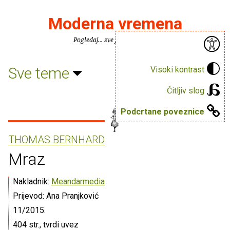
Moderna vremena
Pogledaj... sve je puno knjiga.
Sve teme
Visoki kontrast
Čitljiv slog
Podcrtane poveznice
THOMAS BERNHARD
Mraz
Nakladnik:
Meandarmedia
Prijevod: Ana Pranjković
11/2015.
404 str., tvrdi uvez