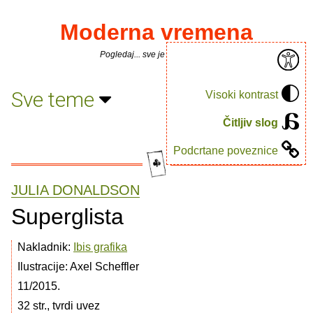
Moderna vremena
Pogledaj... sve je puno knjiga.
Sve teme
Visoki kontrast
Čitljiv slog
Podcrtane poveznice
JULIA DONALDSON
Superglista
Nakladnik:
Ibis grafika
Ilustracije: Axel Scheffler
11/2015.
32 str., tvrdi uvez