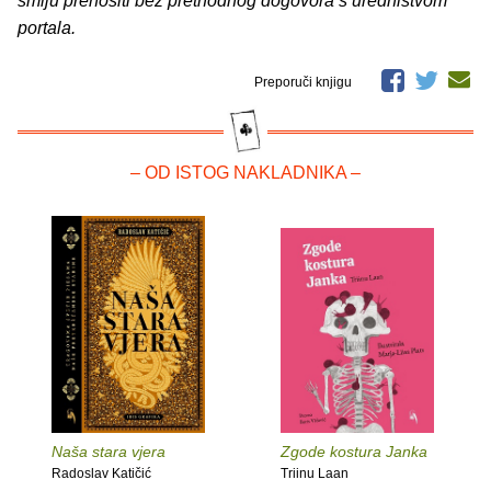
smiju prenositi bez prethodnog dogovora s uredništvom
portala.
Preporuči knjigu
– OD ISTOG NAKLADNIKA –
Naša stara vjera
Zgode kostura Janka
Radoslav Katičić
Triinu Laan