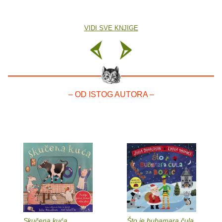
VIDI SVE KNJIGE
– OD ISTOG AUTORA –
Skučena kuća
Što je bubamara čula