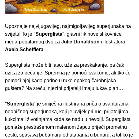
Upoznajte najvijugavijeg, najmigoljavijeg superjunaka na
svijetu! To je "
Superglista
", glavni lik nove slikovnice
mega-popularnog dvojca
Julie Donaldson
i ilustratora
Axela Schefflera
.
Superglista može biti laso, uže za preskakanje, pa čak i
uzica za pecanje. Spremna je pomoći svakome, ali tko će
pomoći njoj kada padne u ruke opakog čarobnjaka
guštera? Na sreću, njezini prijatelji imaju lukav plan…
"
Superglista
" je smiješna ilustrirana priča o avanturama
neobičnog superjunaka, koji je uvijek pri ruci prijateljima
kukcima i životinjama kada se nađu u nevolji. Superglista
pomaže prestrašenom malenom žapcu prijeći prometnu
cestu, spašava bubamaru od utapanja u bunaru, a toliko je