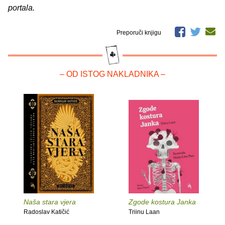
portala.
Preporuči knjigu
– OD ISTOG NAKLADNIKA –
Naša stara vjera
Zgode kostura Janka
Radoslav Katičić
Triinu Laan