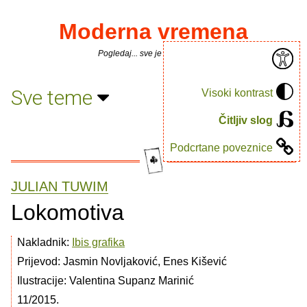
Moderna vremena
Pogledaj... sve je puno knjiga.
Sve teme
Visoki kontrast
Čitljiv slog
Podcrtane poveznice
JULIAN TUWIM
Lokomotiva
Nakladnik:
Ibis grafika
Prijevod: Jasmin Novljaković, Enes Kišević
Ilustracije: Valentina Supanz Marinić
11/2015.