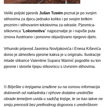
Veliki poljski pjesnik
Julian Tuwim
poznat je po svojim
stihovima za djecu jednako koliko i po svojim britkim
proznim i stihovanim tekstovima za odrasle. Pjesmica-
slikovnica "
Lokomotiva
" najpoznatije je i najviše puta
iznova ilustrirano i ponovno objavljivano njegovo djelo.
Vrhunski prijevod Jasmina Novljakovića i Enesa Kiševića
donio je atmosferu pjesme kakva je u originalu. Ilustracije
mlade slikarice Valentine Supanz Marinić pogodile su ton
pjesme i stvorile lijepu slikovnicu s izvrsnim stihovima.
© Bilješke o knjigama izrađene su na osnovu informacija
dobivenih od nakladnika i njihove dodatne uredničke
obrade temeljem uvida u sadržaj knjige, te se kao takve ne
smiju prenositi bez prethodnog dogovora s uredništvom