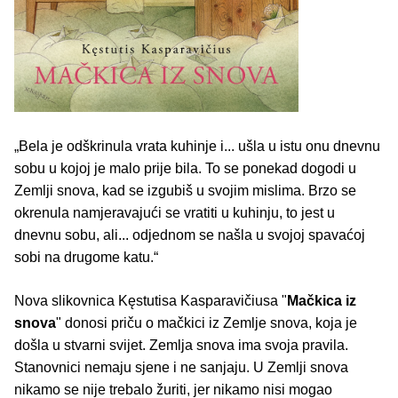
„Bela je odškrinula vrata kuhinje i... ušla u istu onu dnevnu
sobu u kojoj je malo prije bila. To se ponekad dogodi u
Zemlji snova, kad se izgubiš u svojim mislima. Brzo se
okrenula namjeravajući se vratiti u kuhinju, to jest u
dnevnu sobu, ali... odjednom se našla u svojoj spavaćoj
sobi na drugome katu.“
Nova slikovnica Kęstutisa Kasparavičiusa "
Mačkica iz
snova
" donosi priču o mačkici iz Zemlje snova, koja je
došla u stvarni svijet. Zemlja snova ima svoja pravila.
Stanovnici nemaju sjene i ne sanjaju. U Zemlji snova
nikamo se nije trebalo žuriti, jer nikamo nisi mogao