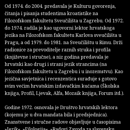
Od 1974. do 2004. predavala je Kulturu govorenja,
čitanja i pisanja studentima kroatistike na
Filozofskom fakultetu Sveučilišta u Zagrebu. Od 1972.
do 1974. radila je kao ugovorni lektor hrvatskoga
jezika na Filozofskom fakultetu Karlova sveučilišta u
Pragu, a od 1979. do 1981. na Sveučilištu u Rimu. Drži
radionice za prevoditelje raznih struka i profila
(književne i stručne), a niz godina predavala je
hrvatski kao drugi i strani jezik strancima (na
Filozofskom fakultetu u Zagrebu i u inozemstvu). Kao
jezična savjetnica i recenzentica surađuje s gotovo
svim većim hrvatskim izdavačkim kućama (Školska
knjiga, Profil, Ljevak, Alfa, Mozaik knjiga, Forum itd.).
Godine 1972. osnovala je Društvo hrvatskih lektora
(kojemu je u dva mandata bila i predsjednica).
Znanstvene i stručne radove objavljuje u časopisima
»Jezik«, »Filologija«, »Radovi Zavoda za slavensku