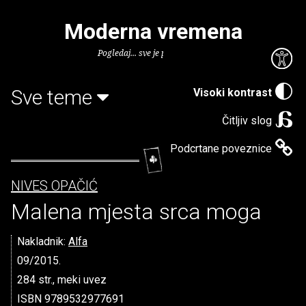
Moderna vremena
Pogledaj... sve je puno knjiga.
Sve teme
Visoki kontrast
Čitljiv slog
Podcrtane poveznice
NIVES OPAČIĆ
Malena mjesta srca moga
Nakladnik:
Alfa
09/2015.
284 str., meki uvez
ISBN 9789532977691