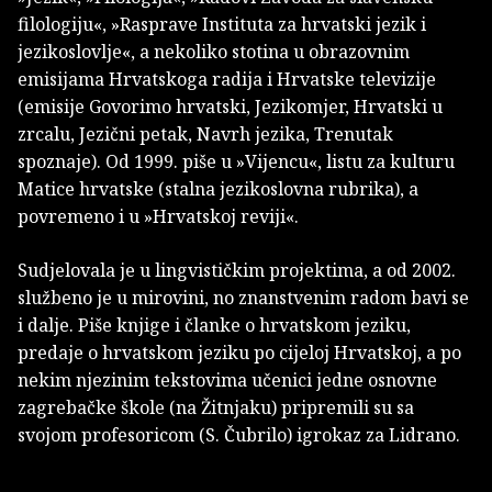
filologiju«, »Rasprave Instituta za hrvatski jezik i
jezikoslovlje«, a nekoliko stotina u obrazovnim
emisijama Hrvatskoga radija i Hrvatske televizije
(emisije Govorimo hrvatski, Jezikomjer, Hrvatski u
zrcalu, Jezični petak, Navrh jezika, Trenutak
spoznaje). Od 1999. piše u »Vijencu«, listu za kulturu
Matice hrvatske (stalna jezikoslovna rubrika), a
povremeno i u »Hrvatskoj reviji«.
Sudjelovala je u lingvističkim projektima, a od 2002.
službeno je u mirovini, no znanstvenim radom bavi se
i dalje. Piše knjige i članke o hrvatskom jeziku,
predaje o hrvatskom jeziku po cijeloj Hrvatskoj, a po
nekim njezinim tekstovima učenici jedne osnovne
zagrebačke škole (na Žitnjaku) pripremili su sa
svojom profesoricom (S. Čubrilo) igrokaz za Lidrano.