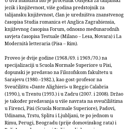
U dva mandata bio je pročelnik Odsjeka za talijanski
jezik i književnost, više godina predstojnik za
talijansku književnost, član je uredništva znanstvenog
časopisa Studia romanica et Anglica Zagrabiensia,
književnog časopisa Forum, odnosno međunarodnih
savjeta časopisa Testuale (Milano – Lesa, Novara) i La
Modernità letteraria (Pisa – Rim).
Proveo je dvije godine (1968./69. i 1969./70.) na
specijalizaciji u Scuola Normale Superiore u Pisi,
dopunski je predavao na Filozofskom fakultetu u
Sarajevu (1980.–1982.), kao gost-profesor na
Sveučilištu »Dante Alighieri« u Reggio Calabria
(1990.), u Trentu (1993.) i u Zadru (2007. i 2008). Držao
je također predavanja u više navrata na sveučilištima
u Firenci, Pisi (Scuola Normale Superiore), Padovi,
Udinama, Trstu, Splitu i Ljubljani, te po jednom u
Rimu, Perugi, Beogradu (prije domovinskog rata) i