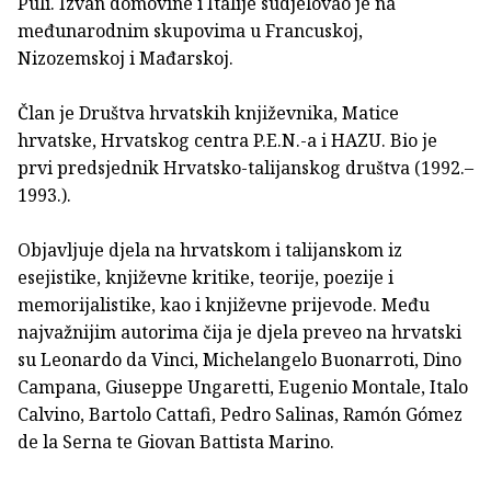
Puli. Izvan domovine i Italije sudjelovao je na
međunarodnim skupovima u Francuskoj,
Nizozemskoj i Mađarskoj.
Član je Društva hrvatskih književnika, Matice
hrvatske, Hrvatskog centra P.E.N.-a i HAZU. Bio je
prvi predsjednik Hrvatsko-talijanskog društva (1992.–
1993.).
Objavljuje djela na hrvatskom i talijanskom iz
esejistike, književne kritike, teorije, poezije i
memorijalistike, kao i književne prijevode. Među
najvažnijim autorima čija je djela preveo na hrvatski
su Leonardo da Vinci, Michelangelo Buonarroti, Dino
Campana, Giuseppe Ungaretti, Eugenio Montale, Italo
Calvino, Bartolo Cattafi, Pedro Salinas, Ramón Gómez
de la Serna te Giovan Battista Marino.