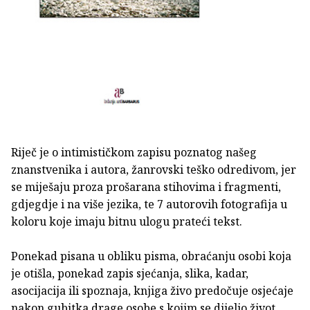
Riječ je o intimističkom zapisu poznatog našeg
znanstvenika i autora, žanrovski teško odredivom, jer
se miješaju proza prošarana stihovima i fragmenti,
gdjegdje i na više jezika, te 7 autorovih fotografija u
koloru koje imaju bitnu ulogu prateći tekst.
Ponekad pisana u obliku pisma, obraćanju osobi koja
je otišla, ponekad zapis sjećanja, slika, kadar,
asocijacija ili spoznaja, knjiga živo predočuje osjećaje
nakon gubitka drage osobe s kojim se dijelio život.