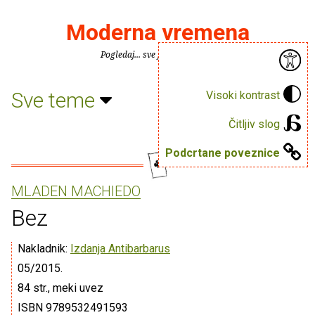
Moderna vremena
Pogledaj... sve je puno knjiga.
Sve teme
Visoki kontrast
Čitljiv slog
Podcrtane poveznice
MLADEN MACHIEDO
Bez
Nakladnik:
Izdanja Antibarbarus
05/2015.
84 str., meki uvez
ISBN 9789532491593