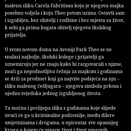
malenu sliku Carela Fabritiusa koju je njegova majka
posebno voljela i koju Theo potom uzima. Ostavši sam
i izgubljen, bez obitelji i rodbine i bez mjesta za život,
k sebi ga prima bogata obitelj njegova školskog
prijatelja.
U svom novom domu na Aveniji Park Theo se ne
snalazi najbolje, školski kolege i prijatelji ga
uznemiruju jer ne znaju kako bi razgovarali s njime,
muči ga nepodnošljiva čežnja za majkom i godinama
se drži za predmet koji ga najviše podsjeća na nju –
sliku malenog češljugara – njegova simbola prkosa i
ujedno svjedoka jednog izgubljenog života.
Ta moćna i prelijepa slika s godinama koje slijede
uvući će ga u kriminalno podzemlje, među dilere
umjetninama i drogama, u epicentar sve opasnijeg
kruga u kojem će njegov život i život njegovih