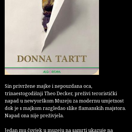
Sin privržene majke i nepouzdana oca,
trinaestogodišnji Theo Decker, preživi teroristički
napad u newyorškom Muzeju za modernu umjetnost
dok je s majkom razgledao slike flamanskih majstora.
Napad ona nije preživjela.
Jedan mu čovjek u muzeju na samrti ukazuje na