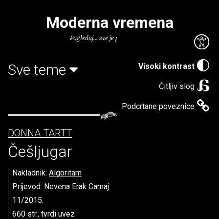
Moderna vremena
Pogledaj... sve je puno knjiga.
Sve teme
Visoki kontrast
Čitljiv slog
Podcrtane poveznice
DONNA TARTT
Češljugar
Nakladnik:
Algoritam
Prijevod: Nevena Erak Camaj
11/2015.
660 str., tvrdi uvez