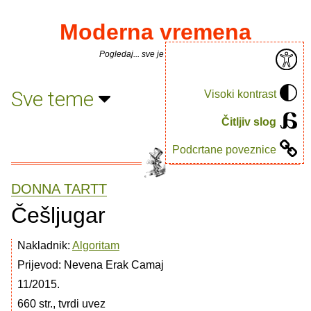
Moderna vremena
Pogledaj... sve je puno knjiga.
Sve teme
Visoki kontrast
Čitljiv slog
Podcrtane poveznice
DONNA TARTT
Češljugar
Nakladnik:
Algoritam
Prijevod: Nevena Erak Camaj
11/2015.
660 str., tvrdi uvez