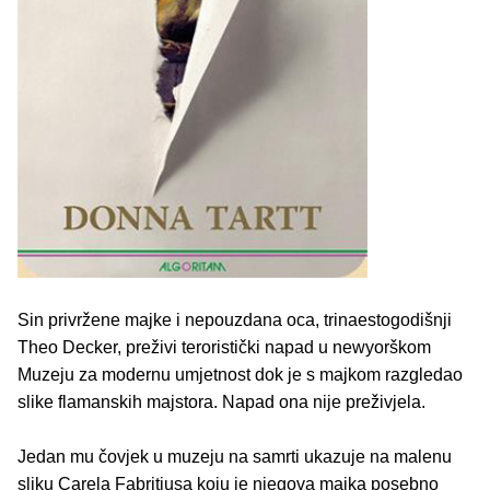
Sin privržene majke i nepouzdana oca, trinaestogodišnji
Theo Decker, preživi teroristički napad u newyorškom
Muzeju za modernu umjetnost dok je s majkom razgledao
slike flamanskih majstora. Napad ona nije preživjela.
Jedan mu čovjek u muzeju na samrti ukazuje na malenu
sliku Carela Fabritiusa koju je njegova majka posebno