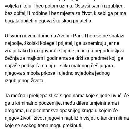
voljela i koju Theo potom uzima. Ostavši sam i izgubljen,
bez obitelji i rodbine i bez mjesta za život, k sebi ga prima
bogata obitelj njegova školskog prijatelja.
U svom novom domu na Aveniji Park Theo se ne snalazi
najbolje, školski kolege i prijatelji ga uznemiruju jer ne
znaju kako bi razgovarali s njime, muči ga nepodnošljiva
čežnja za majkom i godinama se drži za predmet koji ga
najviše podsjeća na nju – sliku malenog češljugara –
njegova simbola prkosa i ujedno svjedoka jednog
izgubljenog života.
Ta moćna i prelijepa slika s godinama koje slijede uvući će
ga u kriminalno podzemlje, među dilere umjetninama i
drogama, u epicentar sve opasnijeg kruga u kojem će
njegov život i život njegovih najbližih visjeti o tankim nitima
koje se svakog trena mogu prekinuti.