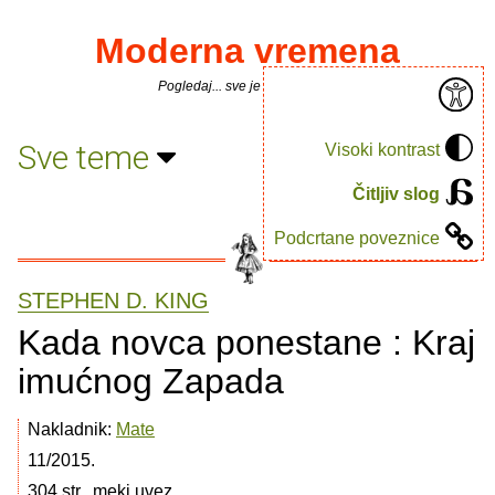
Moderna vremena
Pogledaj... sve je puno knjiga.
Sve teme
Visoki kontrast
Čitljiv slog
Podcrtane poveznice
STEPHEN D. KING
Kada novca ponestane : Kraj
imućnog Zapada
Nakladnik:
Mate
11/2015.
304 str., meki uvez