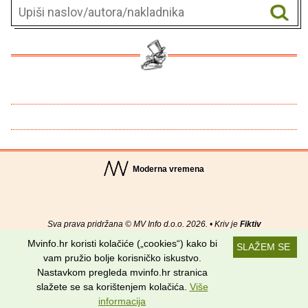
Moderna vremena
Sva prava pridržana © MV Info d.o.o. 2026. • Kriv je
Fiktiv
Mvinfo.hr koristi kolačiće („cookies“) kako bi
SLAŽEM SE
O nama
•
Pomoć
•
Uvjeti korištenja
•
RSS kanali
vam pružio bolje korisničko iskustvo.
Nastavkom pregleda mvinfo.hr stranica
Potraži nas na:
slažete se sa korištenjem kolačića.
Više
informacija