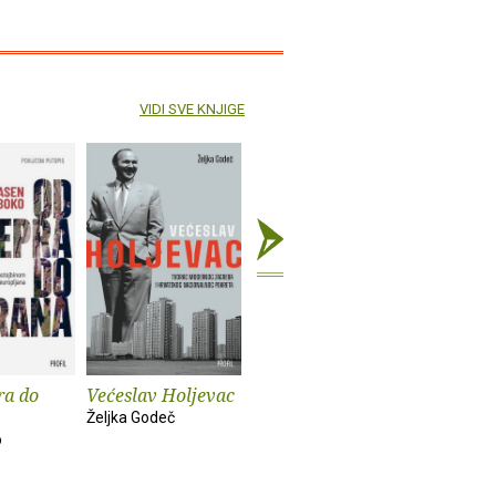
VIDI SVE KNJIGE
ra do
Većeslav Holjevac
Tom Lake
Mrzim / 
knjige
Željka Godeč
Ann Patchett
o
Mariajo Ilu