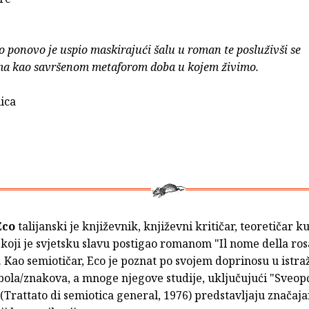
o ponovo je uspio maskirajući šalu u roman te posluživši se
ma kao savršenom metaforom doba u kojem živimo.
ica
Eco
talijanski je književnik, književni kritičar, teoretičar ku
 koji je svjetsku slavu postigao romanom "Il nome della ros
. Kao semiotičar, Eco je poznat po svojem doprinosu u istra
bola/znakova, a mnoge njegove studije, uključujući "Sveopć
(Trattato di semiotica general, 1976) predstavljaju značaj