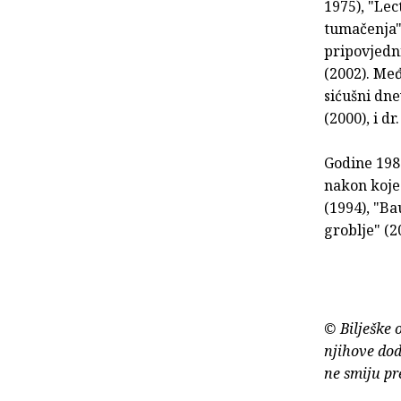
1975), "Lec
tumačenja" 
pripovjedni
(2002). Me
sićušni dne
(2000), i dr.
Godine 1980
nakon koje
(1994), "Ba
groblje" (20
© Bilješke 
njihove dod
ne smiju pr