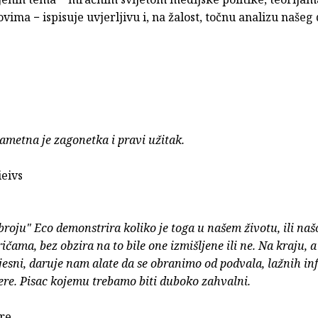
vima − ispisuje uvjerljivu i, na žalost, točnu analizu našeg
pametna je zagonetka i pravi užitak.
ieivs
roju" Eco demonstrira koliko je toga u našem životu, ili našo
ičama, bez obzira na to bile one izmišljene ili ne. Na kraju, a
jesni, daruje nam alate da se obranimo od podvala, lažnih in
jere. Pisac kojemu trebamo biti duboko zahvalni.
Ore