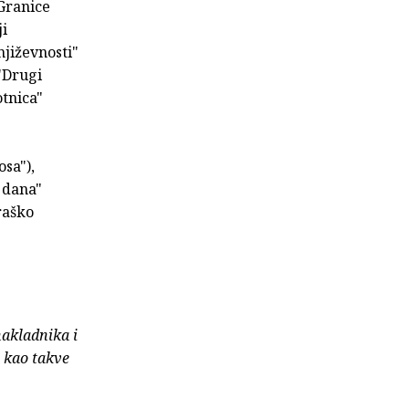
"Granice
ji
njiževnosti"
"Drugi
otnica"
osa"),
 dana"
raško
nakladnika i
e kao takve