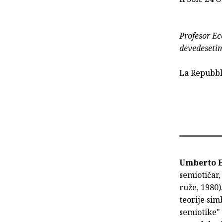
Profesor Ec
devedeseti
La Repubbl
Umberto 
semiotičar,
ruže, 1980)
teorije sim
semiotike" 