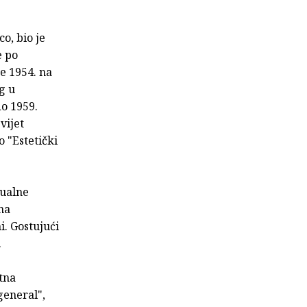
o, bio je
e po
e 1954. na
g u
do 1959.
vijet
o "Estetički
zualne
na
i. Gostujući
.
utna
general",