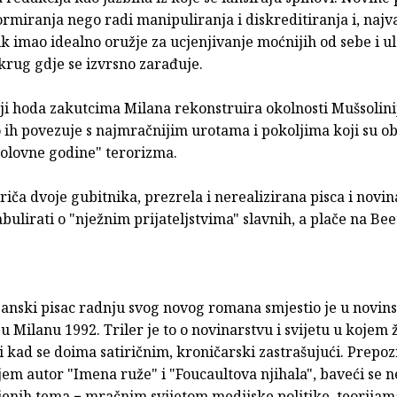
ormiranja nego radi manipuliranja i diskreditiranja i, najva
ik imao idealno oružje za ucjenjivanje moćnijih od sebe i u
krug gdje se izvrsno zarađuje.
ji hoda zakutcima Milana rekonstruira okolnosti Mušsolinij
ih povezuje s najmračnijim urotama i pokoljima koji su obi
"olovne godine" terorizma.
iča dvoje gubitnika, prezrela i nerealizirana pisca i novi
ulirati o "nježnim prijateljstvima" slavnih, a plače na B
janski pisac radnju svog novog romana smjestio je u novin
u Milanu 1992. Triler je to o novinarstvu i svijetu u kojem 
 i kad se doima satiričnim, kroničarski zastrašujući. Prepozn
jem autor "Imena ruže" i "Foucaultova njihala", baveći se 
jenih tema − mračnim svijetom medijske politike, teorijama