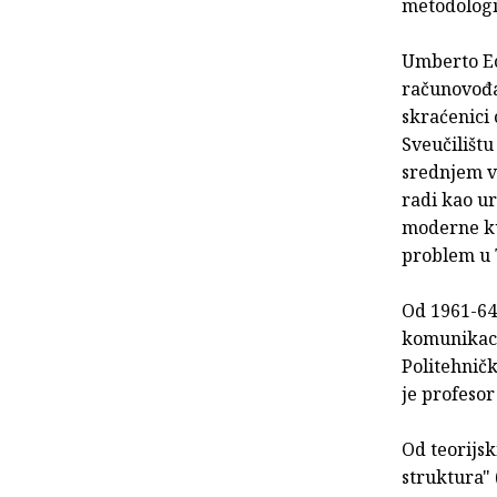
metodologi
Umberto Eco
računovođa 
skraćenici 
Sveučilištu
srednjem vi
radi kao ur
moderne kul
problem u 
Od 1961-64.
komunikacij
Politehničk
je profesor
Od teorijsk
struktura" 