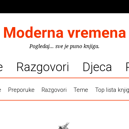
Moderna vremena
Pogledaj... sve je puno knjiga.
e
Razgovori
Djeca
e
Preporuke
Razgovori
Teme
Top lista knji