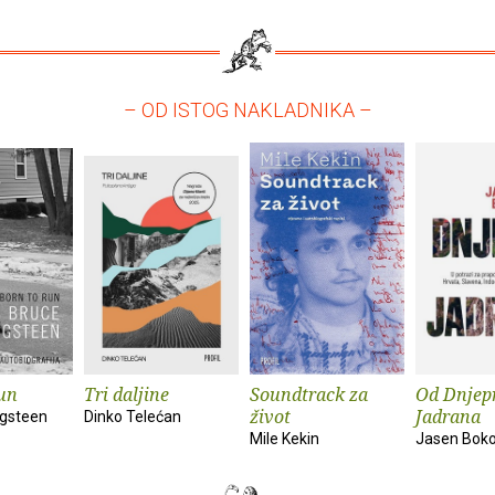
– OD ISTOG NAKLADNIKA –
un
Tri daljine
Soundtrack za
Od Dnjep
život
Jadrana
ngsteen
Dinko Telećan
Mile Kekin
Jasen Bok