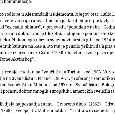
ji komunikacije.
 rodio se u Alessandriji u Pijemontu. Njegov otac Giulio Ec
i veteran triju ratova. Ime mu je dao djed pretpostavlja s
od "ex caelis oblatus", u prijevodu “ponuđen s neba”. Godin
 u Torinu doktorirao je filozofiju radnjom o pojmu estetsko
jeku. Nakon toga ulazi u svijet novinarstva gdje od 1954. 
ednik kulture na RAI-u, što mu je pružilo priliku da ispita s
ture iz prve ruke. Godine 1956. objavljuje svoje prvo djel
Tome Akvinskog".
 predaje estetiku na Sveučilištu u Torinu, a od 1966-69. vi
e na Sveučilištu u Firenci, 1969-71. profesor je semiotike 
om Sveučilištu u Milanu, a od 1975. na Sveučilištu u Bologn
 i počasni doktor mnogih europskih i američkih sveučilišta
ih djela najpoznatija su mu: "Otvoreno djelo" (1962), "Ods
(1968), "Sveopći traktat semiotike" ("Trattato di semiotica 