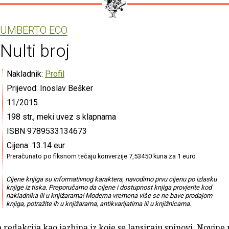
UMBERTO ECO
Nulti broj
Nakladnik:
Profil
Prijevod: Inoslav Bešker
11/2015.
198 str., meki uvez s klapnama
ISBN 9789533134673
Cijena: 13.14 eur
Preračunato po fiksnom tečaju konverzije 7,53450 kuna za 1 euro
Cijene knjiga su informativnog karaktera, navodimo prvu cijenu po izlasku
knjige iz tiska. Preporučamo da cijene i dostupnost knjiga provjerite kod
nakladnika ili u knjižarama! Moderna vremena više se ne bave prodajom
knjiga, potražite ih u knjižarama, antikvarijatima ili u knjižnicama.
redakcija kao jazbina iz koje se lansiraju spinovi. Novine