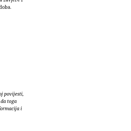
 doba.
j povijesti,
 da toga
formacija i