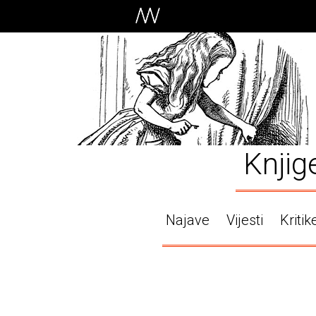
Knjig
Najave
Vijesti
Kritik