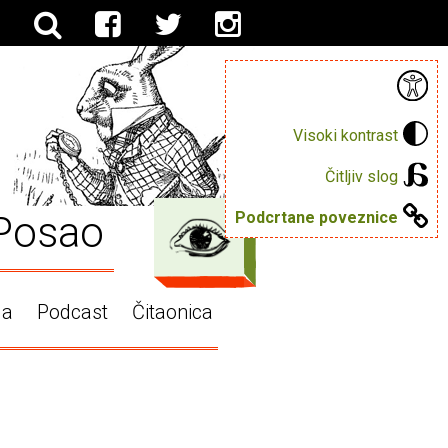
Visoki kontrast
Čitljiv slog
Posao
Podcrtane poveznice
ga
Podcast
Čitaonica