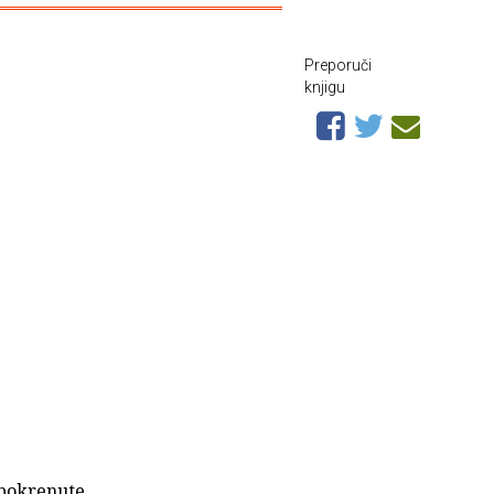
Preporuči
knjigu
 pokrenute