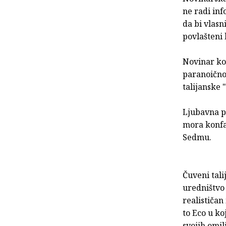
ne radi inf
da bi vlasn
povlašteni 
Novinar ko
paranoično 
talijanske 
Ljubavna pr
mora konfab
Sedmu.
Čuveni tali
uredništvo 
realističan
to Eco u ko
svojih omil