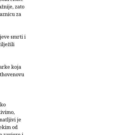
žnije, zato
laznicu za
eve smrti i
lježili
narke koja
eethovenovu
sko
živimo,
atljivi je
nekim od
 zavjere i