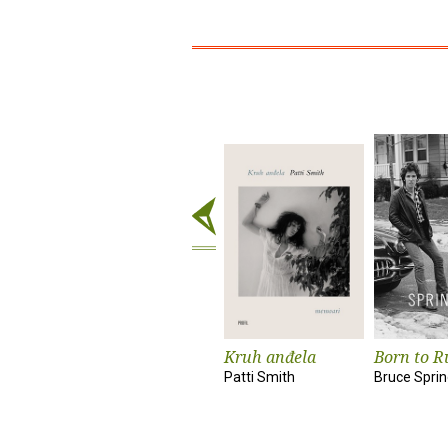
Kruh anđela
Born to R
Patti Smith
Bruce Spri