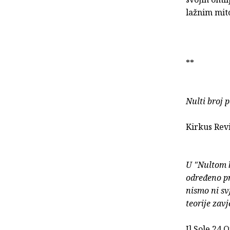
lažnim mito
**
Nulti broj 
Kirkus Rev
U "Nultom b
određeno pr
nismo ni sv
teorije zav
Il Sole 24 