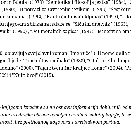
tor in fabula" (1979), "Semiotika i filozofija jezika" (1984), 
(1990), "U potrazi za savršenim jezikom" (1993), "Šest šetn
m šumama" (1994), "Kant i čudnovati kljunaš" (1997), "O k
đu njegovim zbirkama nalaze se: "Sićušni dnevnik" (1963), 
vnik" (1990) , "Pet moralnih zapisa" (1997), "Minervina om
. objavljuje svoj slavni roman "Ime ruže" ("Il nome della r
ga slijede "Foucaultovo njihalo" (1988), "Otok prethodnoga
udolino" (2000), "Tajanstveni žar kraljice Loane" (2004), "P
09) i "Nulti broj" (2015).
o knjigama izrađene su na osnovu informacija dobivenih od 
atne uredničke obrade temeljem uvida u sadržaj knjige, te s
enositi bez prethodnog dogovora s uredništvom portala.