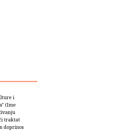
lture i
a" (Ime
živanju
i traktat
an doprinos