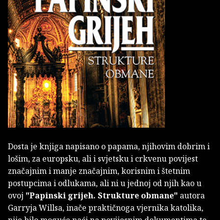
Dosta je knjiga napisano o papama, njihovim dobrim i
lošim, za europsku, ali i svjetsku i crkvenu povijest
značajnim i manje značajnim, korisnim i štetnim
postupcima i odlukama, ali ni u jednoj od njih kao u
ovoj
"Papinski grijeh. Strukture obmane"
autora
Garryja Willsa, inače praktičnoga vjernika katolika,
nije bilo moguće naći na povijesnim dokumentima te