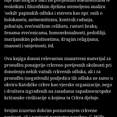
teološkim i filozofskim djelima utemeljenu analizu
'nekih' papinskih odluka i stavova kao npr. onih o
holokaustu, antisemitizmu, kontroli rađanja,
pobačaju, svećeničkom celibatu, rastavi braka,
ženama-svećenicama, homoseksualnosti, pedofiliji,
marijanskim pobožnostima, drugim religijama,
znanosti i umjetnosti, itd.
Ova knjiga donosi relevantan znanstveni materijal za
prosudbu ponajprije crkveno-povijesnih okolnosti pri
donošenju nekih važnih crkvenih odluka, ali i za
prosudbu (negativnih) posljedica tih odluka ne samo u
okviru Katoličke crkve kao vjerske organizacije, nego
i društava izgrađenih na zasadama zapadnoeuropske
kršćanske civilizacije u kojima ta Crkva djeluje.
Svojim izuzetno dobrim poznavanjem crkvene
povijesti, ali i povijesti papinstva posebno, G. Wills