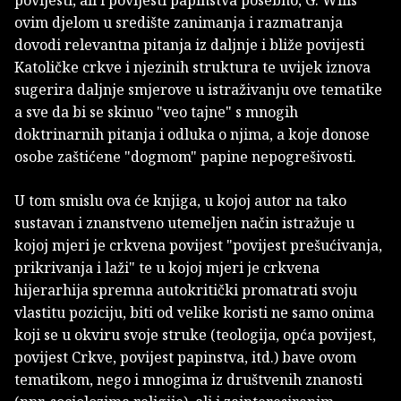
ovim djelom u središte zanimanja i razmatranja
dovodi relevantna pitanja iz daljnje i bliže povijesti
Katoličke crkve i njezinih struktura te uvijek iznova
sugerira daljnje smjerove u istraživanju ove tematike
a sve da bi se skinuo "veo tajne" s mnogih
doktrinarnih pitanja i odluka o njima, a koje donose
osobe zaštićene "dogmom" papine nepogrešivosti.
U tom smislu ova će knjiga, u kojoj autor na tako
sustavan i znanstveno utemeljen način istražuje u
kojoj mjeri je crkvena povijest "povijest prešućivanja,
prikrivanja i laži" te u kojoj mjeri je crkvena
hijerarhija spremna autokritički promatrati svoju
vlastitu poziciju, biti od velike koristi ne samo onima
koji se u okviru svoje struke (teologija, opća povijest,
povijest Crkve, povijest papinstva, itd.) bave ovom
tematikom, nego i mnogima iz društvenih znanosti