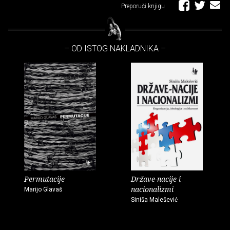
Preporuči knjigu
– OD ISTOG NAKLADNIKA –
Permutacije
Države-nacije i
nacionalizmi
Marijo Glavaš
Siniša Malešević