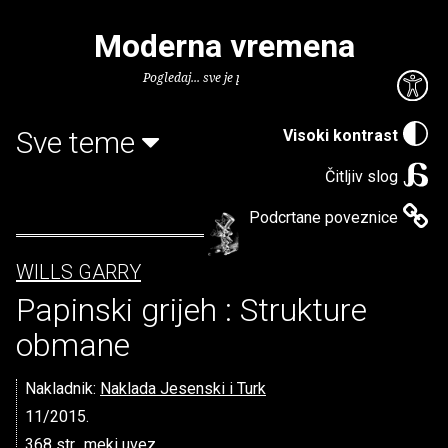
Moderna vremena
Pogledaj... sve je puno knjiga.
Sve teme
Visoki kontrast
Čitljiv slog
Podcrtane poveznice
WILLS GARRY
Papinski grijeh : Strukture
obmane
Nakladnik:
Naklada Jesenski i Turk
11/2015.
368 str., meki uvez