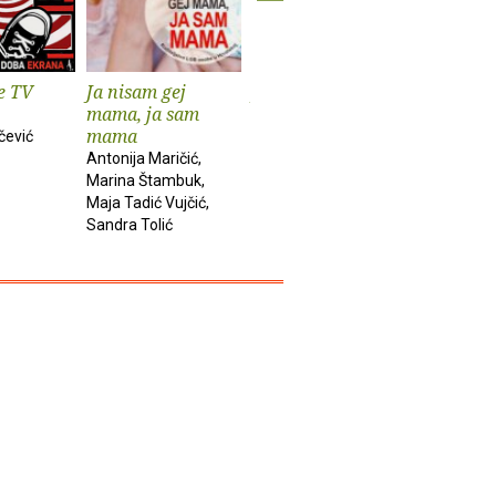
e TV
Ja nisam gej
Jezična republika
Prema
mama, ja sam
antropol
Ivo Žanić
mama
teoriji vr
čević
Antonija Maričić,
David Grae
Marina Štambuk,
Maja Tadić Vujčić,
Sandra Tolić