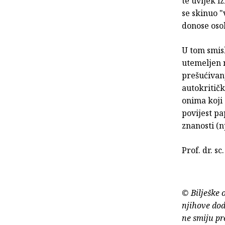
te uvijek i
se skinuo "
donose oso
U tom smisl
utemeljen n
prešućivanj
autokritičk
onima koji 
povijest p
znanosti (n
Prof. dr. s
© Bilješke 
njihove dod
ne smiju pr