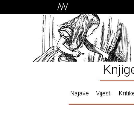
Knjig
Najave
Vijesti
Kritik