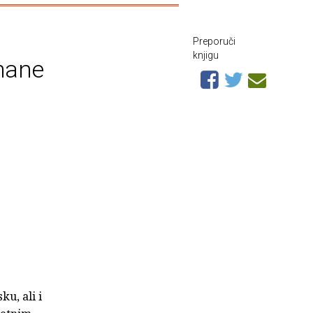
Preporuči
knjigu
bmane
u, ali i