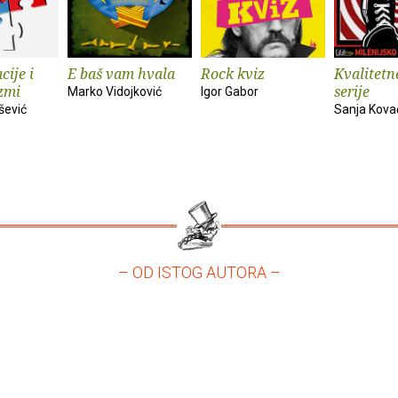
cije i
E baš vam hvala
Rock kviz
Kvalitetn
zmi
serije
Marko Vidojković
Igor Gabor
šević
Sanja Kova
– OD ISTOG AUTORA –