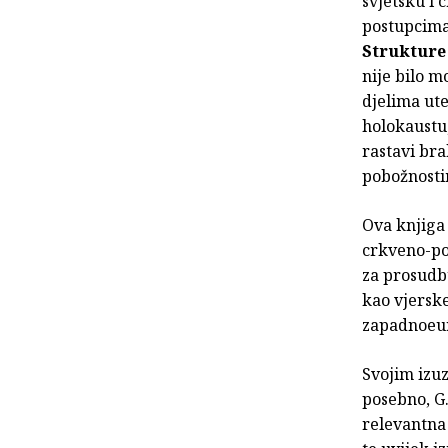
svjetsku i 
postupcima 
Struktur
nije bilo 
djelima ute
holokaustu,
rastavi br
pobožnostim
Ova knjiga
crkveno-pov
za prosudbu
kao vjersk
zapadnoeuro
Svojim izuz
posebno, G
relevantna 