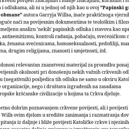
crkvenu povijest značajnim i manje značajnim, korisnim i š
i odlukama, ali ni u jednoj od njih kao u ovoj
"Papinski g
e obmane"
autora Garryja Willsa, inače praktičnoga vjerni
moguće naći na povijesnim dokumentima te teološkim i filo
meljenu analizu 'nekih' papinskih odluka i stavova kao npr
 antisemitizmu, kontroli rađanja, pobačaju, svećeničkom c
aka, ženama-svećenicama, homoseksualnosti, pedofiliji, ma
a, drugim religijama, znanosti i umjetnosti, itd.
 donosi relevantan znanstveni materijal za prosudbu ponaj
ijesnih okolnosti pri donošenju nekih važnih crkvenih odlu
 (negativnih) posljedica tih odluka ne samo u okviru Kato
e organizacije, nego i društava izgrađenih na zasadama
pske kršćanske civilizacije u kojima ta Crkva djeluje.
etno dobrim poznavanjem crkvene povijesti, ali i povijesti
. Wills ovim djelom u središte zanimanja i razmatranja dov
pitanja iz daljnje i bliže povijesti Katoličke crkve i njezini