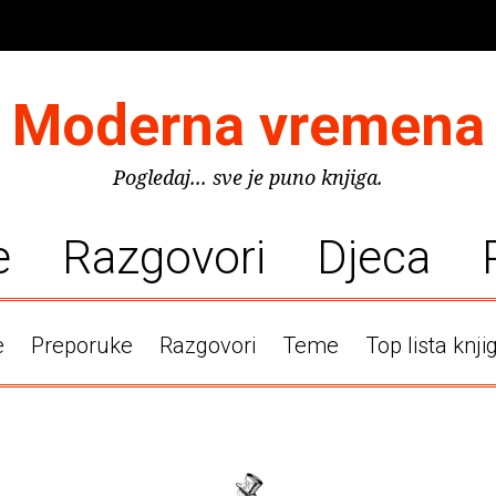
Moderna vremena
Pogledaj... sve je puno knjiga.
e
Razgovori
Djeca
e
Preporuke
Razgovori
Teme
Top lista knji