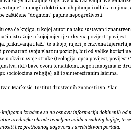
znova sugerira daljnje smjerove u istraživanju ove tematike
veo tajne" s mnogih doktrinarnih pitanja i odluka o njima, 
be zaštićene "dogmom" papine nepogrešivosti.
u ova će knjiga, u kojoj autor na tako sustavan i znanstve
ačin istražuje u kojoj mjeri je crkvena povijest "povijest
a, prikrivanja i laži" te u kojoj mjeri je crkvena hijerarhi
i promatrati svoju vlastitu poziciju, biti od velike koristi 
se u okviru svoje struke (teologija, opća povijest, povijest 
apinstva, itd.) bave ovom tematikom, nego i mnogima iz dr
pr. sociolozima religije), ali i zainteresiranim laicima.
c. Ivan Markešić, Institut društvenih znanosti Ivo Pilar
o knjigama izrađene su na osnovu informacija dobivenih od 
atne uredničke obrade temeljem uvida u sadržaj knjige, te s
enositi bez prethodnog dogovora s uredništvom portala.