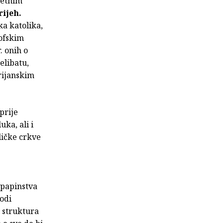
tetnim
rijeh.
ka katolika,
zofskim
. onih o
elibatu,
rijanskim
prije
ka, ali i
ličke crkve
 papinstva
odi
h struktura