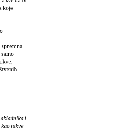
 a sve da bi
a koje
no
ja spremna
ne samo
Crkve,
uštvenih
nakladnika i
e kao takve