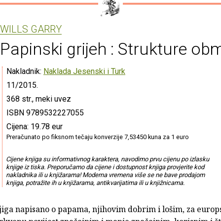
WILLS GARRY
Papinski grijeh : Strukture o
Nakladnik:
Naklada Jesenski i Turk
11/2015.
368 str., meki uvez
ISBN 9789532227055
Cijena: 19.78 eur
Preračunato po fiksnom tečaju konverzije 7,53450 kuna za 1 euro
Cijene knjiga su informativnog karaktera, navodimo prvu cijenu po izlasku
knjige iz tiska. Preporučamo da cijene i dostupnost knjiga provjerite kod
nakladnika ili u knjižarama! Moderna vremena više se ne bave prodajom
knjiga, potražite ih u knjižarama, antikvarijatima ili u knjižnicama.
jiga napisano o papama, njihovim dobrim i lošim, za europsk