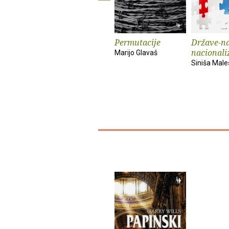
Permutacije
Države-na
nacionali
Marijo Glavaš
Siniša Male