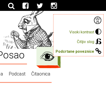
Visoki kontrast
Čitljiv slog
Posao
Podcrtane poveznice
ga
Podcast
Čitaonica