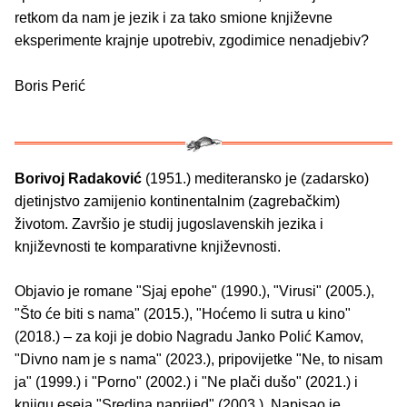
retkom da nam je jezik i za tako smione književne
eksperimente krajnje upotrebiv, zgodimice nenadjebiv?
Boris Perić
Borivoj Radaković
(1951.) mediteransko je (zadarsko)
djetinjstvo zamijenio kontinentalnim (zagrebačkim)
životom. Završio je studij jugoslavenskih jezika i
književnosti te komparativne književnosti.
Objavio je romane "Sjaj epohe" (1990.), "Virusi" (2005.),
"Što će biti s nama" (2015.), "Hoćemo li sutra u kino"
(2018.) – za koji je dobio Nagradu Janko Polić Kamov,
"Divno nam je s nama" (2023.), pripovijetke "Ne, to nisam
ja" (1999.) i "Porno" (2002.) i "Ne plači dušo" (2021.) i
knjigu eseja "Sredina naprijed" (2003.). Napisao je