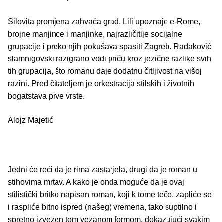
Silovita promjena zahvaća grad. Lili upoznaje e-Rome,
brojne manjince i manjinke, najrazličitije socijalne
grupacije i preko njih pokušava spasiti Zagreb. Radaković
slamnigovski razigrano vodi priču kroz jezične razlike svih
tih grupacija, što romanu daje dodatnu čitljivost na višoj
razini. Pred čitateljem je orkestracija stilskih i životnih
bogatstava prve vrste.
Alojz Majetić
Jedni će reći da je rima zastarjela, drugi da je roman u
stihovima mrtav. A kako je onda moguće da je ovaj
stilistički britko napisan roman, koji k tome teče, zapliće se
i raspliće bitno ispred (našeg) vremena, tako suptilno i
spretno izvezen tom vezanom formom, dokazujući svakim