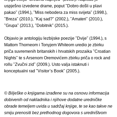
uspješno izvedene drame, poput "Dobro došli u plavi
pakao" (1994.), "Miss nebodera za miss svijeta" (1998.),
"Breza" (2010.), "Kaj sad?" (2002.), "Amateri" (2010.),
"Grupa" (2013.), "Dobitnik" (2015.).
Objavio je antologiju lezbijske poezije "Dvije" (1994.), s
Mattom Thorneom i Tonyjem Whiteom uredio je zbirku
priča suvremenih britanskih i hrvatskih prozaika "Croatian
Nights" te s Arsenom Oremovićem zbirku priča o rock and
rollu "Zvučni zid" (2009.). Usto valja istaknuti i
konceptualni rad "Visitor’s Book" (2005.).
© Bilješke o knjigama izrađene su na osnovu informacija
dobivenih od nakladnika i njihove dodatne uredničke
obrade temeljem uvida u sadržaj knjige, te se kao takve ne
smiju prenositi bez prethodnog dogovora s uredništvom