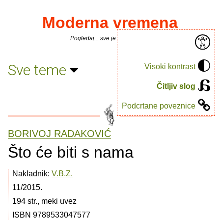
Moderna vremena
Pogledaj... sve je puno knjiga.
Sve teme
Visoki kontrast
Čitljiv slog
Podcrtane poveznice
BORIVOJ RADAKOVIĆ
Što će biti s nama
Nakladnik:
V.B.Z.
11/2015.
194 str., meki uvez
ISBN 9789533047577