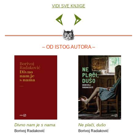
VIDI SVE KNJIGE
– OD ISTOG AUTORA –
Divno nam je s nama
Ne plači, dušo
Borivoj Radaković
Borivoj Radaković