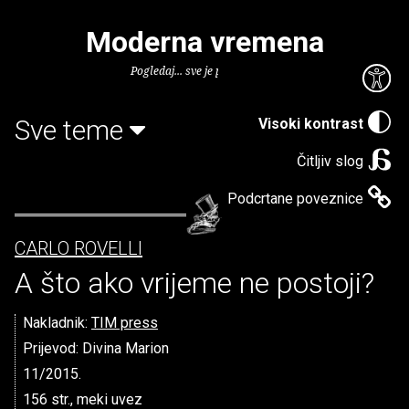
Moderna vremena
Pogledaj... sve je puno knjiga.
Sve teme
Visoki kontrast
Čitljiv slog
Podcrtane poveznice
CARLO ROVELLI
A što ako vrijeme ne postoji?
Nakladnik:
TIM press
Prijevod: Divina Marion
11/2015.
156 str., meki uvez