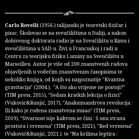
Carlo Rovelli
(1956.) talijanski je teoretski fizičar i
pisac. Školovao se na sveučilištima u Italiji, a nakon
dobivenog doktorata radio je na Sveučilištu u Rimu i
sveučilištima u SAD-u. Živi u Francuskoj i radi u
Centru za teorijsku fiziku Luminy na Sveučilištu u
Marseilleu. Autor je više od 200 znanstvenih radova
objavljenih u vodećim znanstvenim časopisima te
nekoliko knjiga, od kojih su najpoznatije "Kvantna
gravitacija" (2004.), "A što ako vrijeme ne postoji?"
(TIM press, 2015), "Sedam kratkih lekcija o fizici"
(Vuković&Runjić, 2017), "Anaksimandrova revolucija :
Ili kako je rođena znanstvena misao" (TIM press,
2019), "Stvarnost nije kakvom se čini : S onu stranu
prostora i vremena" (TIM press, 2021), "Red vremena"
(Vuković&Runjić, 2021.). te "Na krilima leptira :