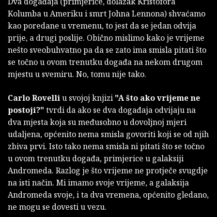
Dva događaja (primjerice, dolazak Kristofora
Kolumba u Ameriku i smrt Johna Lennona) shvaćamo
kao poredane u vremenu, to jest da se jedan odvija
prije, a drugi poslije. Obično mislimo kako je vrijeme
nešto sveobuhvatno pa da se zato ima smisla pitati što
se točno u ovom trenutku događa na nekom drugom
mjestu u svemiru. No, tomu nije tako.
Carlo Rovelli
u svojoj knjizi
"A što ako vrijeme ne
postoji?"
tvrdi da ako se dva događaja odvijaju na
dva mjesta koja su međusobno u dovoljnoj mjeri
udaljena, općenito nema smisla govoriti koji se od njih
zbiva prvi. Isto tako nema smisla ni pitati što se točno
u ovom trenutku događa, primjerice u galaksiji
Andromeda. Razlog je što vrijeme ne protječe svugdje
na isti način. Mi imamo svoje vrijeme, a galaksija
Andromeda svoje, i ta dva vremena, općenito gledano,
ne mogu se dovesti u vezu.