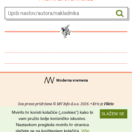
Moderna vremena
Sva prava pridržana © MV Info d.o.o. 2026. • Kriv je
Fiktiv
Mvinfo.hr koristi kolačiće („cookies“) kako bi
SLAŽEM SE
O nama
•
Pomoć
•
Uvjeti korištenja
•
RSS kanali
vam pružio bolje korisničko iskustvo.
Nastavkom pregleda mvinfo.hr stranica
Potraži nas na:
slažete se sa korištenjem kolačića.
Više