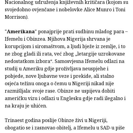
Nacionalnog udruženja književnih kritičara (kojom su
svojedobno ovjenčane i nobelovke Alice Munro i Toni
Morrison).
"
Amerikana
" ponajprije prati sudbinu mladog para ̶
Ifemelu i Obinzea. Njihova Nigerija shrvana je
korupcijom i siromaštvom, a ljudi bježe iz zemlje, i to
ne zbog gladi ili rata, već zbog „letargije uzrokovane
nedostatkom izbora“. Samosvjesna Ifemelu odlazi na
studij u Ameriku gdje proživljava neuspjehe i
pobjede, nove ljubavne veze i prekide, ali stalno
osjeća težinu onoga o čemu u Nigeriji nikad nije
razmišljala: svoje rase. Obinze ne uspijeva dobiti
američku vizu i odlazi u Englesku gdje radi ilegalno i
na kraju je uhićen.
Trinaest godina poslije Obinze živi u Nigeriji,
obogatio se i zasnovao obitelj, a Ifemelu u SAD-u piše