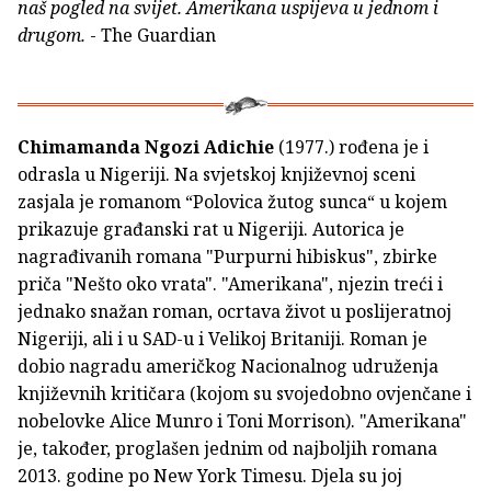
naš pogled na svijet. Amerikana uspijeva u jednom i
drugom.
- The Guardian
Chimamanda Ngozi Adichie
(1977.) rođena je i
odrasla u Nigeriji. Na svjetskoj književnoj sceni
zasjala je romanom “Polovica žutog sunca“ u kojem
prikazuje građanski rat u Nigeriji. Autorica je
nagrađivanih romana "Purpurni hibiskus", zbirke
priča "Nešto oko vrata". "Amerikana", njezin treći i
jednako snažan roman, ocrtava život u poslijeratnoj
Nigeriji, ali i u SAD-u i Velikoj Britaniji. Roman je
dobio nagradu američkog Nacionalnog udruženja
književnih kritičara (kojom su svojedobno ovjenčane i
nobelovke Alice Munro i Toni Morrison). "Amerikana"
je, također, proglašen jednim od najboljih romana
2013. godine po New York Timesu. Djela su joj