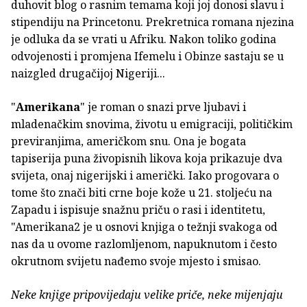
duhovit blog o rasnim temama koji joj donosi slavu i
stipendiju na Princetonu. Prekretnica romana njezina
je odluka da se vrati u Afriku. Nakon toliko godina
odvojenosti i promjena Ifemelu i Obinze sastaju se u
naizgled drugačijoj Nigeriji...
"
Amerikana
" je roman o snazi prve ljubavi i
mladenačkim snovima, životu u emigraciji, političkim
previranjima, američkom snu. Ona je bogata
tapiserija puna živopisnih likova koja prikazuje dva
svijeta, onaj nigerijski i američki. Iako progovara o
tome što znači biti crne boje kože u 21. stoljeću na
Zapadu i ispisuje snažnu priču o rasi i identitetu,
"Amerikana2 je u osnovi knjiga o težnji svakoga od
nas da u ovome razlomljenom, napuknutom i često
okrutnom svijetu nađemo svoje mjesto i smisao.
Neke knjige pripovijedaju velike priče, neke mijenjaju