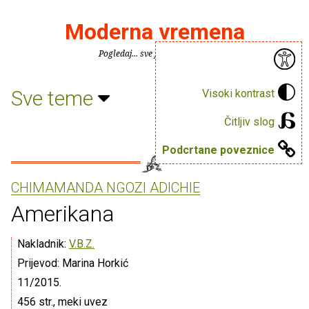
Moderna vremena
Pogledaj... sve je puno knjiga.
Sve teme
Visoki kontrast
Čitljiv slog
Podcrtane poveznice
CHIMAMANDA NGOZI ADICHIE
Amerikana
Nakladnik:
V.B.Z.
Prijevod: Marina Horkić
11/2015.
456 str., meki uvez