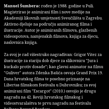
Manuel Šumbera
c rođen je 1988. godine u Puli.
Magistrirao je animirani film i nove medije na
Akademiji likovnih umjetnosti Sveučilišta u Zagrebu.
Aktivno djeluje na području animiranog filma i
ilustracije. Autor je animiranih filmova, glazbenih
videospotova, namjenskih filmova, knjiga za djecu,
naslovnica knjiga.
Za svoj je rad višestruko nagrađivan: Grigor Vitez za
ilustracije za stariju dob djece za slikovnicu "Jura i
kuckalo protiv dosade"; kao glavni animator na filmu
"Guliver" autora Zdenka Bašića osvaja Grand Prix 19.
Dana hrvatskog filma te posebno priznanje na
Libertas filmskom festivalu u Dubrovniku; za svoj
animirani film "Escargot" (2010.) osvojio je drugu
nagradu na 42. Reviji hrvatskog filmskog i
videostvaralaštva te prvu nagradu na festivalu