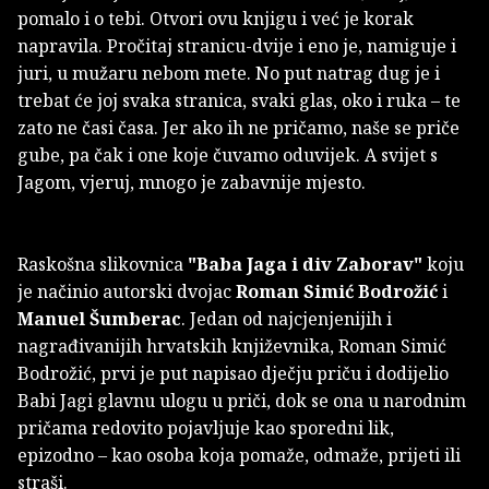
pomalo i o tebi. Otvori ovu knjigu i već je korak
napravila. Pročitaj stranicu-dvije i eno je, namiguje i
juri, u mužaru nebom mete. No put natrag dug je i
trebat će joj svaka stranica, svaki glas, oko i ruka – te
zato ne časi časa. Jer ako ih ne pričamo, naše se priče
gube, pa čak i one koje čuvamo oduvijek. A svijet s
Jagom, vjeruj, mnogo je zabavnije mjesto.
Raskošna slikovnica
"Baba Jaga i div Zaborav"
koju
je načinio autorski dvojac
Roman Simić Bodrožić
i
Manuel Šumberac
. Jedan od najcjenjenijih i
nagrađivanijih hrvatskih književnika, Roman Simić
Bodrožić, prvi je put napisao dječju priču i dodijelio
Babi Jagi glavnu ulogu u priči, dok se ona u narodnim
pričama redovito pojavljuje kao sporedni lik,
epizodno – kao osoba koja pomaže, odmaže, prijeti ili
straši.