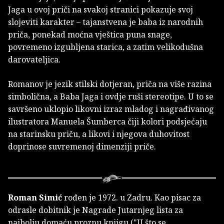
Jaga u ovoj priči na svakoj stranici pokazuje svoj
slojeviti karakter – tajanstvena je baba iz narodnih
priča, ponekad moćna vještica puna snage,
povremeno izgubljena starica, a zatim velikodušna
darovateljica.
Romanov je jezik stilski dotjeran, priča na više razina
simbolična, a Baba Jaga i ovdje ruši stereotipe. U to se
savršeno uklopio likovni izraz mladog i nagrađivanog
ilustratora Manuela Šumberca čiji kolori podsjećaju
na starinsku priču, a likovi i njegova duhovitost
doprinose suvremenoj dimenziji priče.
Roman Simić
rođen je 1972. u Zadru. Kao pisac za
odrasle dobitnik je Nagrade Jutarnjeg lista za
najbolju domaću proznu knjigu ("U što se