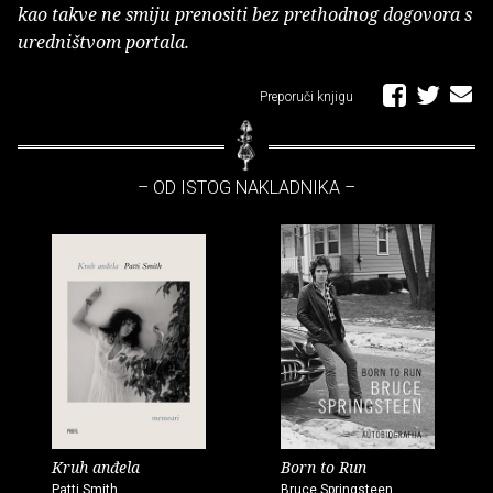
kao takve ne smiju prenositi bez prethodnog dogovora s
uredništvom portala.
Preporuči knjigu
– OD ISTOG NAKLADNIKA –
Kruh anđela
Born to Run
Patti Smith
Bruce Springsteen