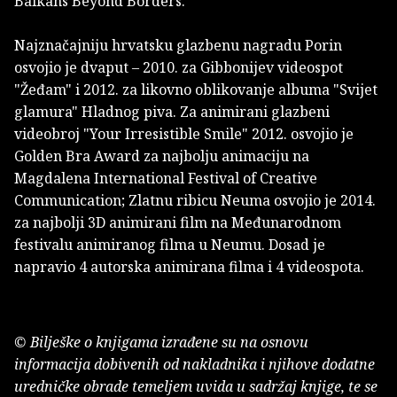
Balkans Beyond Borders.
Najznačajniju hrvatsku glazbenu nagradu Porin
osvojio je dvaput – 2010. za Gibbonijev videospot
"Žeđam" i 2012. za likovno oblikovanje albuma "Svijet
glamura" Hladnog piva. Za animirani glazbeni
videobroj "Your Irresistible Smile" 2012. osvojio je
Golden Bra Award za najbolju animaciju na
Magdalena International Festival of Creative
Communication; Zlatnu ribicu Neuma osvojio je 2014.
za najbolji 3D animirani film na Međunarodnom
festivalu animiranog filma u Neumu. Dosad je
napravio 4 autorska animirana filma i 4 videospota.
© Bilješke o knjigama izrađene su na osnovu
informacija dobivenih od nakladnika i njihove dodatne
uredničke obrade temeljem uvida u sadržaj knjige, te se