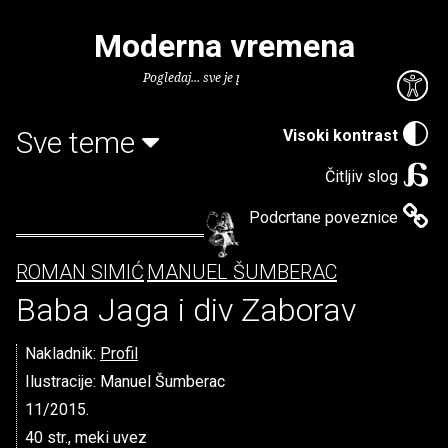
Moderna vremena
Pogledaj... sve je puno knjiga.
Sve teme
Visoki kontrast
Čitljiv slog
Podcrtane poveznice
ROMAN SIMIĆ
MANUEL ŠUMBERAC
Baba Jaga i div Zaborav
Nakladnik:
Profil
Ilustracije: Manuel Šumberac
11/2015.
40 str., meki uvez