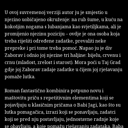
U ovoj suvremenoj verziji autor ju je smjestio u
njezino uobičajeno okruženje: na rub šume, u kuću na
kokošjim nogama s lubanjama kao svjetiljkama, ali je
promijenio njezinu poziciju – ovdje je ona osoba koja
treba riješiti određene zadatke, prevaliti neke
prepreke i pri tome treba pomoć. Napao ju je div
Zaborav i odnio joj njezine tri haljine: bijelu, crvenu i
crnu (mladost, zrelost i starost). Mora poći u Taj Grad
gdje joj Zaborav zadaje zadatke u čijem joj rješavanju
pomaže lutka.
Roman fantastično kombinira potpuno novu i
maštovitu priču s repetitivnim elementima koji se
pojavljuju u klasičnim pričama o Babi Jagi, kao što su
lutka pomagačica, izrazi koji se ponavljaju, zadatci
koji se pred nju postavljaju, jednostavne radnje koje
se obavljaju, a koje pomažu rješavanju zadataka. Baba