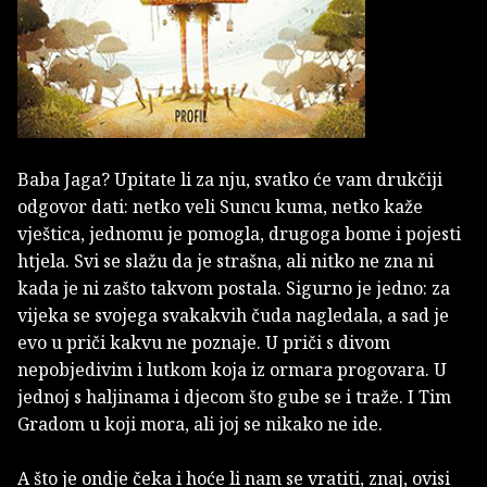
Baba Jaga? Upitate li za nju, svatko će vam drukčiji
odgovor dati: netko veli Suncu kuma, netko kaže
vještica, jednomu je pomogla, drugoga bome i pojesti
htjela. Svi se slažu da je strašna, ali nitko ne zna ni
kada je ni zašto takvom postala. Sigurno je jedno: za
vijeka se svojega svakakvih čuda nagledala, a sad je
evo u priči kakvu ne poznaje. U priči s divom
nepobjedivim i lutkom koja iz ormara progovara. U
jednoj s haljinama i djecom što gube se i traže. I Tim
Gradom u koji mora, ali joj se nikako ne ide.
A što je ondje čeka i hoće li nam se vratiti, znaj, ovisi