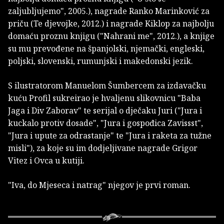
zaljubljujemo", 2005.), nagrade Ranko Marinković za
priču (Te djevojke, 2012.) i nagrade Kiklop za najbolju
domaću proznu knjigu ("Nahrani me", 2012.), a knjige
su mu prevođene na španjolski, njemački, engleski,
poljski, slovenski, rumunjski i makedonski jezik.
S ilustratorom Manuelom Šumbercem za izdavačku
kuću Profil sukreirao je hvaljenu slikovnicu "Baba
Jaga i Div Zaborav" te serijal o dječaku Juri ("Jura i
kuckalo protiv dosade", "Jura i gospođica Zavissst",
"Jura i upute za odrastanje" te "Jura i raketa za tužne
misli"), za koje su im dodjeljivane nagrade Grigor
Vitez i Ovca u kutiji.
"Iva, do Mjeseca i natrag" njegov je prvi roman.