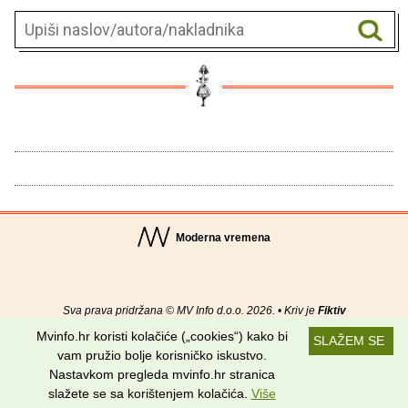
Moderna vremena
Sva prava pridržana © MV Info d.o.o. 2026. • Kriv je
Fiktiv
Mvinfo.hr koristi kolačiće („cookies“) kako bi
SLAŽEM SE
O nama
•
Pomoć
•
Uvjeti korištenja
•
RSS kanali
vam pružio bolje korisničko iskustvo.
Nastavkom pregleda mvinfo.hr stranica
Potraži nas na:
slažete se sa korištenjem kolačića.
Više