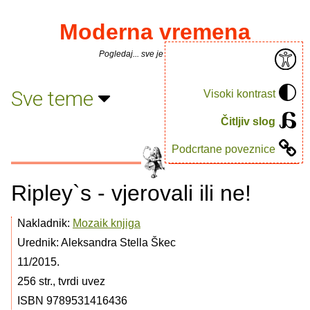
Moderna vremena
Pogledaj... sve je puno knjiga.
Sve teme
Visoki kontrast
Čitljiv slog
Podcrtane poveznice
Ripley`s - vjerovali ili ne!
Nakladnik:
Mozaik knjiga
Urednik: Aleksandra Stella Škec
11/2015.
256 str., tvrdi uvez
ISBN 9789531416436