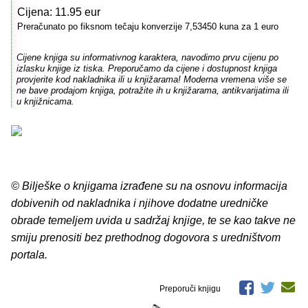
Cijena: 11.95 eur
Preračunato po fiksnom tečaju konverzije 7,53450 kuna za 1 euro
Cijene knjiga su informativnog karaktera, navodimo prvu cijenu po
izlasku knjige iz tiska. Preporučamo da cijene i dostupnost knjiga
provjerite kod nakladnika ili u knjižarama! Moderna vremena više se
ne bave prodajom knjiga, potražite ih u knjižarama, antikvarijatima ili
u knjižnicama.
© Bilješke o knjigama izrađene su na osnovu informacija
dobivenih od nakladnika i njihove dodatne uredničke
obrade temeljem uvida u sadržaj knjige, te se kao takve ne
smiju prenositi bez prethodnog dogovora s uredništvom
portala.
Preporuči knjigu