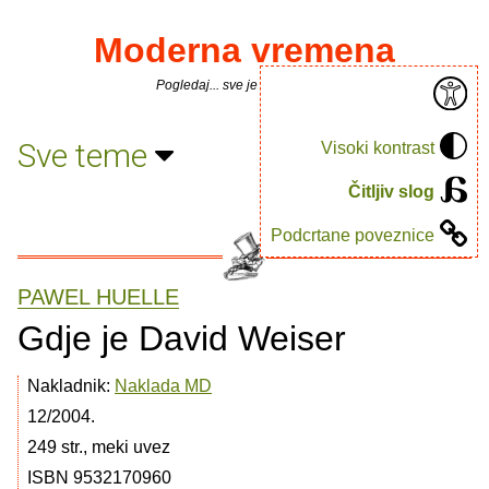
Moderna vremena
Pogledaj... sve je puno knjiga.
Sve teme
Visoki kontrast
Čitljiv slog
Podcrtane poveznice
PAWEL HUELLE
Gdje je David Weiser
Nakladnik:
Naklada MD
12/2004.
249 str., meki uvez
ISBN 9532170960