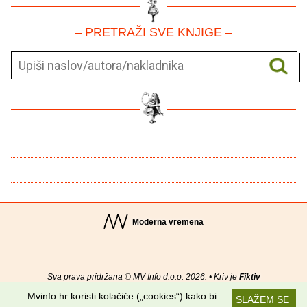
– PRETRAŽI SVE KNJIGE –
Moderna vremena
Sva prava pridržana © MV Info d.o.o. 2026. • Kriv je
Fiktiv
Mvinfo.hr koristi kolačiće („cookies“) kako bi
SLAŽEM SE
O nama
•
Pomoć
•
Uvjeti korištenja
•
RSS kanali