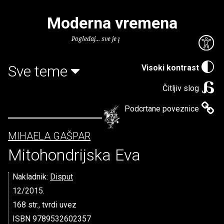
Moderna vremena
Pogledaj... sve je puno knjiga.
Sve teme
Visoki kontrast
Čitljiv slog
Podcrtane poveznice
MIHAELA GAŠPAR
Mitohondrijska Eva
Nakladnik:
Disput
12/2015.
168 str., tvrdi uvez
ISBN 9789532602357