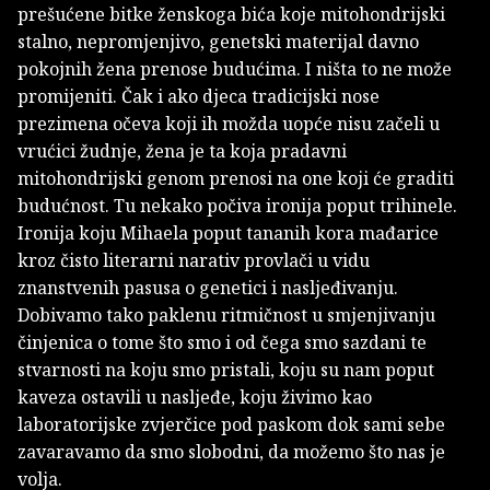
prešućene bitke ženskoga bića koje mitohondrijski
stalno, nepromjenjivo, genetski materijal davno
pokojnih žena prenose budućima. I ništa to ne može
promijeniti. Čak i ako djeca tradicijski nose
prezimena očeva koji ih možda uopće nisu začeli u
vrućici žudnje, žena je ta koja pradavni
mitohondrijski genom prenosi na one koji će graditi
budućnost. Tu nekako počiva ironija poput trihinele.
Ironija koju Mihaela poput tananih kora mađarice
kroz čisto literarni narativ provlači u vidu
znanstvenih pasusa o genetici i nasljeđivanju.
Dobivamo tako paklenu ritmičnost u smjenjivanju
činjenica o tome što smo i od čega smo sazdani te
stvarnosti na koju smo pristali, koju su nam poput
kaveza ostavili u nasljeđe, koju živimo kao
laboratorijske zvjerčice pod paskom dok sami sebe
zavaravamo da smo slobodni, da možemo što nas je
volja.