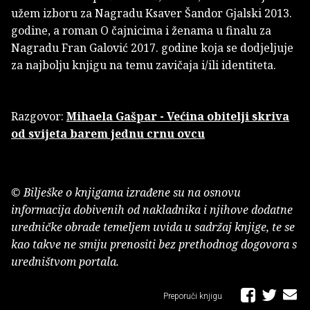
užem izboru za Nagradu Ksaver Šandor Gjalski 2013.
godine, a roman O čajnicima i ženama u finalu za
Nagradu Fran Galović 2017. godine koja se dodjeljuje
za najbolju knjigu na temu zavičaja i/ili identiteta.
Razgovor:
Mihaela Gašpar - Većina obitelji skriva
od svijeta barem jednu crnu ovcu
© Bilješke o knjigama izrađene su na osnovu
informacija dobivenih od nakladnika i njihove dodatne
uredničke obrade temeljem uvida u sadržaj knjige, te se
kao takve ne smiju prenositi bez prethodnog dogovora s
uredništvom portala.
Preporuči knjigu