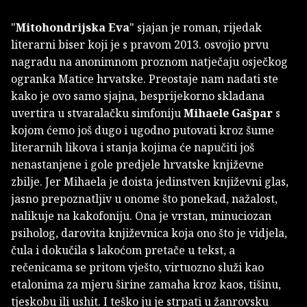
"
Mitohondrijska Eva
" sjajan je roman, rijedak
literarni biser koji je s pravom 2013. osvojio prvu
nagradu na anonimnom proznom natječaju osječkog
ogranka Matice hrvatske. Preostaje nam nadati ste
kako je ovo samo sjajna, besprijekorno skladana
uvertira u stvaralačku simfoniju
Mihaele Gašpar
s
kojom ćemo još dugo i ugodno putovati kroz šume
literarnih likova i stanja kojima će napučiti još
nenastanjene i gole predjele hrvatske književne
zbilje. Jer Mihaela je doista jedinstven književni glas,
jasno prepoznatljiv u onome što ponekad, nažalost,
nalikuje na kakofoniju. Ona je vrstan, minuciozan
psiholog, darovita književnica koja ono što je vidjela,
čula i dokučila s lakoćom pretače u tekst, a
rečenicama se pritom vješto, virtuozno služi kao
etalonima za mjeru širine zamaha kroz kaos, tišinu,
tjeskobu ili ushit. I teško ju je strpati u žanrovsku