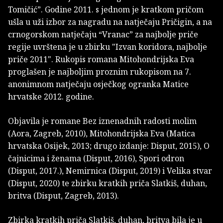
Tomičić”. Godine 2011. s jednom je kratkom pričom
ušla u uži izbor za nagradu na natječaju Pričigin, a na
crnogorskom natječaju “Vranac” za najbolje priče
regije uvrštena je u zbirku "Izvan koridora, najbolje
priče 2011". Rukopis romana Mitohondrijska Eva
proglašen je najboljim proznim rukopisom na 7.
anonimnom natječaju osječkog ogranka Matice
hrvatske 2012. godine.
Objavila je romane Bez iznenadnih radosti molim
(Aora, Zagreb, 2010), Mitohondrijska Eva (Matica
hrvatska Osijek, 2013; drugo izdanje: Disput, 2015), O
čajnicima i ženama (Disput, 2016), Spori odron
(Disput, 2017.), Nemirnica (Disput, 2019) i Velika stvar
(Disput, 2020) te zbirku kratkih priča Slatkiš, duhan,
britva (Disput, Zagreb, 2013).
Zbirka kratkih priča Slatkiš, duhan, britva bila je u