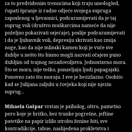
za to predviđenim trenucima koji traju unedogled,
čupati špranje iz radne odjeće svojega supruga
zaposlenog u ljevaonici, podrazumijevati da je taj
suprug voli (društvo muškarcima nameće da nije
poželjno pokazivati osjećaje), poslije podrazumijevati
i da je ljubavnik voli, depresiju skrivati kao zmija
noge, kao da nije mlinski kamen koji je vuče sve
dublje u nešto što bismo mogli nazvati očajem puno
dubljim od trajnog nezadovoljstva. Jednostavno mora.
Što se mora, nije teško, ponavljaju ljudi papagajski.
Ponovno zato što moraju. I sve je bezizlazno. Osobito
kad se Julijana zaljubi u čovjeka koji nije njezin
suprug...
Mihaela Gašpar
vrstan je psiholog, oštro, pametno
pero koje je britko, bez trunke pogrešne, jeftine
patetike na papir izlilo utrobu ženine biti, sve
kontradikcije, tabue, naslijeđena prokletstva i