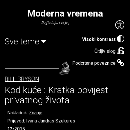
Moderna vremena
Pogledaj... sve je puno knjiga.
Sve teme
Visoki kontrast
Čitljiv slog
Podcrtane poveznice
BILL BRYSON
Kod kuće : Kratka povijest
privatnog života
Nakladnik:
Znanje
Prijevod: Ivana Jandras Szekeres
12/2015.