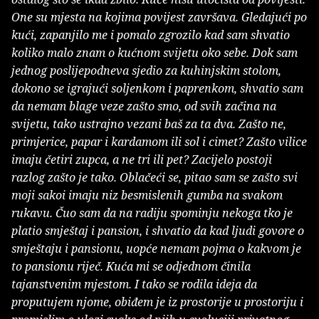
One su mjesta na kojima povijest završava. Gledajući po
kući, zapanjilo me i pomalo zgrozilo kad sam shvatio
koliko malo znam o kućnom svijetu oko sebe. Dok sam
jednog poslijepodneva sjedio za kuhinjskim stolom,
dokono se igrajući soljenkom i paprenkom, shvatio sam
da nemam blage veze zašto smo, od svih začina na
svijetu, tako ustrajno vezani baš za ta dva. Zašto ne,
primjerice, papar i kardamom ili sol i cimet? Zašto vilice
imaju četiri zupca, a ne tri ili pet? Zacijelo postoji
razlog zašto je tako. Oblačeći se, pitao sam se zašto svi
moji sakoi imaju niz besmislenih gumba na svakom
rukavu. Čuo sam da na radiju spominju nekoga tko je
platio smještaj i pansion, i shvatio da kad ljudi govore o
smještaju i pansionu, uopće nemam pojma o kakvom je
to pansionu riječ. Kuća mi se odjednom činila
tajanstvenim mjestom. I tako se rodila ideja da
proputujem njome, obiđem je iz prostorije u prostoriju i