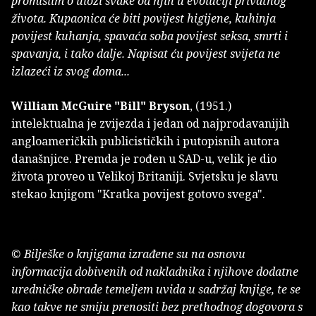
promislim o ulozi svake od njih u evoluciji privatnog
života. Kupaonica će biti povijest higijene, kuhinja
povijest kuhanja, spavaća soba povijest seksa, smrti i
spavanja, i tako dalje. Napisat ću povijest svijeta ne
izlazeći iz svog doma...
William McGuire "Bill" Bryson
, (1951.)
intelektualna je zvijezda i jedan od najprodavanijih
angloameričkih publicističkih i putopisnih autora
današnjice. Premda je rođen u SAD-u, velik je dio
života proveo u Velikoj Britaniji. Svjetsku je slavu
stekao knjigom "Kratka povijest gotovo svega".
© Bilješke o knjigama izrađene su na osnovu
informacija dobivenih od nakladnika i njihove dodatne
uredničke obrade temeljem uvida u sadržaj knjige, te se
kao takve ne smiju prenositi bez prethodnog dogovora s