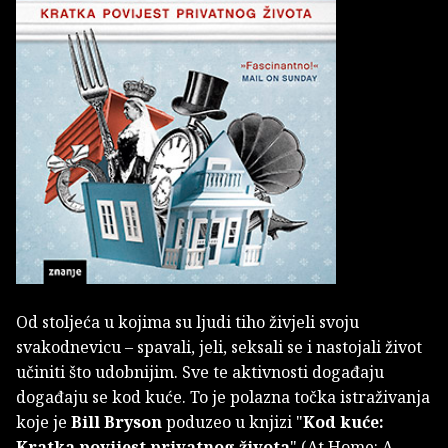
Od stoljeća u kojima su ljudi tiho živjeli svoju
svakodnevicu – spavali, jeli, seksali se i nastojali život
učiniti što udobnijim. Sve te aktivnosti događaju
događaju se kod kuće. To je polazna točka istraživanja
koje je
Bill Bryson
poduzeo u knjizi "
Kod kuće:
Kratka povijest privatnog života
" (At Home: A