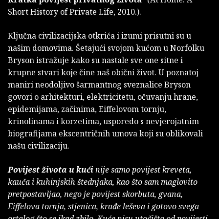
Short History of Private Life, 2010.).
Ključna civilizacijska otkrića i izumi prisutni su u
našim domovima. Šetajući svojom kućom u Norfolku
Bryson istražuje kako su nastale sve one sitne i
krupne stvari koje čine naš obični život. U poznatoj
maniri neodoljivo šarmantnog sveznalice Bryson
govori o arhitekturi, elektricitetu, očuvanju hrane,
epidemijama, začinima, Eiffelovom tornju,
krinolinama i korzetima, usporedo s nevjerojatnim
biografijama ekscentričnih umova koji su oblikovali
našu civilizaciju.
Povijest života u kući
nije samo povijest kreveta,
kauča i kuhinjskih štednjaka, kao što sam maglovito
pretpostavljao, nego je povijest skorbuta, gvana,
Eiffelova tornja, stjenica, krađe leševa i gotovo svega
ostalog što se ikad zbilo. Kuće nisu utočišta od povijesti.