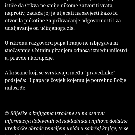
ističe da Crkva ne smije nikome zatvoriti vrata;
naprotiv, zadaća joj je utjecati na savjesti kako bi
otvorila pukotine za prihvaćanje odgovornosti i za
udaljavanje od učinjenoga zla.
U iskrenu razgovoru papa Franjo ne izbjegava ni
suočavanje s bitnim pitanjem odnosa između milosrđ­
a, pravde i korupcije.
A kršćane koji se svrstavaju me­đu "pravednike"
podsjeća: "I papa je čovjek kojemu je potrebno Božje
milosrđ­e."
© Bilješke o knjigama izrađene su na osnovu
informacija dobivenih od nakladnika i njihove dodatne
uredničke obrade temeljem uvida u sadržaj knjige, te se