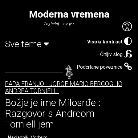
Moderna vremena
Pogledaj... sve je puno knjiga.
Sve teme
Visoki kontrast
Čitljiv slog
Podcrtane poveznice
PAPA FRANJO - JORGE MARIO BERGOGLIO
ANDREA TORNIELLI
Božje je ime Milosrđe :
Razgovor s Andreom
Torniellijem
Nakladnik:
Verbum