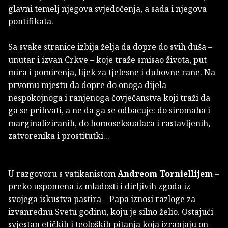
glavni temelj njegova svjedočenja, a sada i njegova
pontifikata.
Sa svake stranice izbija želja da dopre do svih duša –
unutar i izvan Crkve – koje traže smisao života, put
mira i pomirenja, lijek za tjelesne i duhovne rane. Na
prvomu mjestu da dopre do onoga dijela
nespokojnoga i ranjenoga čovječanstva koji traži da
ga se prihvati, a ne da ga se odbacuje: do siromaha i
marginaliziranih, do homoseksualaca i rastavljenih,
zatvorenika i prostitutki...
U razgovoru s vatikanistom
Andreom Torniellijem
–
preko uspomena iz mladosti i dirljivih zgoda iz
svojega iskustva pastira – Papa iznosi razloge za
izvanrednu Svetu godinu, koju je silno želio. Ostajući
svjestan etičkih i teoloških pitanja koja izranjaju on