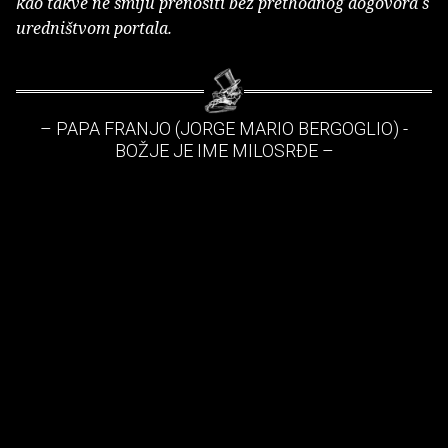
kao takve ne smiju prenositi bez prethodnog dogovora s
uredništvom portala.
– PAPA FRANJO (JORGE MARIO BERGOGLIO) -
BOŽJE JE IME MILOSRĐE –