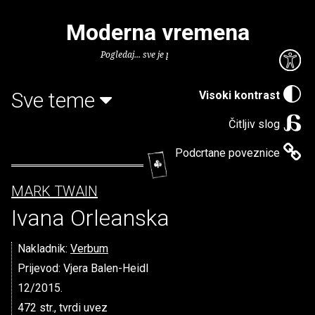
Moderna vremena
Pogledaj... sve je puno knjiga.
Sve teme
Visoki kontrast
Čitljiv slog
Podcrtane poveznice
MARK TWAIN
Ivana Orleanska
Nakladnik:
Verbum
Prijevod: Vjera Balen-Heidl
12/2015.
472 str., tvrdi uvez