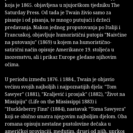
koja je 1865. objavljena u njujorškom tjedniku The
Saturday Press. Od tada je Twain živio samo za
pisanje i od pisanja, te mnogo putujući i držeći
predavanja. Nakon jednog proputovanja po Italiji i
Francuskoj, objavljuje humoristični putopis "Naivčine
na putovanju" (1869) u kojem na humoristično-
satirični način opisuje Amerikance 19. stoljeća u
inozemstvu, ali i prikaz Europe gledane njihovim
očima.
U periodu između 1876. i 1884., Twain je objavio
većinu svojih najboljih i najpoznatijih djela: "Tom
Sawyer" (1881), "Kraljević i prosjak" (1882), "Život na
Missipiju" (Life on the Mississippi 1883) i
"Huckleberry Finn" (1884), nastavak "Toma Sawyera"
koji se obično smatra njegovim najboljim djelom. Oba
romana opisuju nestašne pustolovine dečaka u
američkoj provinciji, međutim, drugi od njih, uprkos