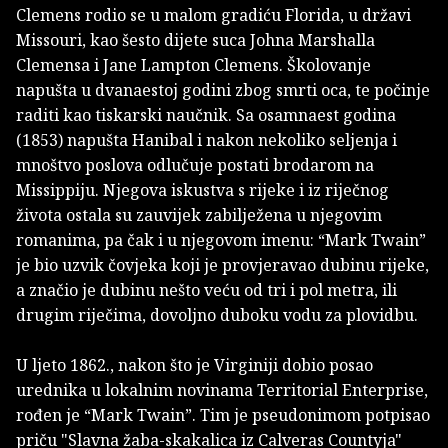
Clemens rodio se u malom gradiću Florida, u državi
Missouri, kao šesto dijete suca Johna Marshalla
Clemensa i Jane Lampton Clemens. Školovanje
napušta u dvanaestoj godini zbog smrti oca, te počinje
raditi kao tiskarski naučnik. Sa osamnaest godina
(1853) napušta Hanibal i nakon nekoliko seljenja i
mnoštvo poslova odlučuje postati brodarom na
Missippiju. Njegova iskustva s rijeke i iz riječnog
života ostala su zauvijek zabilježena u njegovim
romanima, pa čak i u njegovom imenu: “Mark Twain”
je bio uzvik čovjeka koji je provjeravao dubinu rijeke,
a značio je dubinu nešto veću od tri i pol metra, ili
drugim riječima, dovoljno duboku vodu za plovidbu.
U ljeto 1862., nakon što je Virginiji dobio posao
urednika u lokalnim novinama Territorial Enterprise,
rođen je “Mark Twain”. Tim je pseudonimom potpisao
priču "Slavna žaba-skakalica iz Calveras Countyja"