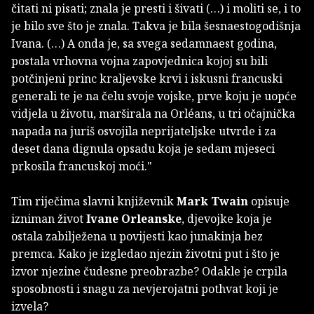
čitati ni pisati; znala je presti i šivati (…) i moliti se, i to
je bilo sve što je znala. Takva je bila šesnaestogodišnja
Ivana. (…) A onda je, sa svega sedamnaest godina,
postala vrhovna vojna zapovjednica kojoj su bili
potčinjeni princ kraljevske krvi i iskusni francuski
generali te je na čelu svoje vojske, prve koju je uopće
vidjela u životu, marširala na Orléans, u tri očajnička
napada na juriš osvojila neprijateljske utvrde i za
deset dana dignula opsadu koja je sedam mjeseci
prkosila francuskoj moći."
Tim riječima slavni književnik
Mark Twain
opisuje
izniman život
Ivane Orleanske
, djevojke koja je
ostala zabilježena u povijesti kao junakinja bez
premca. Kako je izgledao njezin životni put i što je
izvor njezine čudesne preobrazbe? Odakle je crpila
sposobnosti i snagu za nevjerojatni pothvat koji je
izvela?