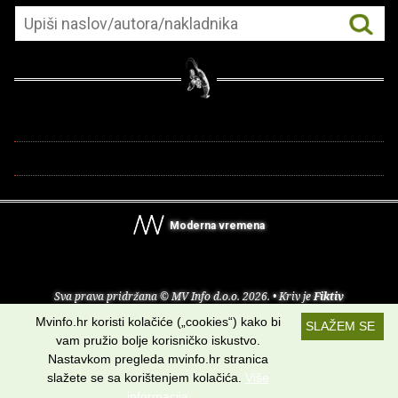
Moderna vremena
Sva prava pridržana © MV Info d.o.o. 2026. • Kriv je
Fiktiv
Mvinfo.hr koristi kolačiće („cookies“) kako bi
SLAŽEM SE
O nama
•
Pomoć
•
Uvjeti korištenja
•
RSS kanali
vam pružio bolje korisničko iskustvo.
Nastavkom pregleda mvinfo.hr stranica
Potraži nas na:
slažete se sa korištenjem kolačića.
Više
informacija