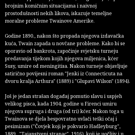
brojnim komičnim situacijama i naivnoj
prostodušnosti nekih likova, iskazuje temeljne
moralne probleme Twainove Amerike.
Godine 1890., nakon što propada njegova izdavačka
kuća, Twain zapada u novčane probleme. Kako bi se
oporavio od bankrota, započinje svjetsku turneju
predavanja tijekom kojih njegova miljenica, kćer
Susy, umire od meningitisa. Nakon turneje objavljuje
satirično povijesni roman "Jenki iz Connecticuta na
dvoru kralja Arthura" (1889) i "Glupavi Wilson" (1894).
Još je jedan strašan događaj pomutio slavu i uspjeh
velikog pisca, kada 1904. godine u Firenci umiru
njegova supruga i druga (od tri) kćer. Nakon toga u
Twainova se djela bespovratno uvlači teški očaj i
pesimizam ("Čovjek koji je pokvario Hadleyburg",
1889., "Tajanstveni stranac", 1916), koji je uočljiv i u