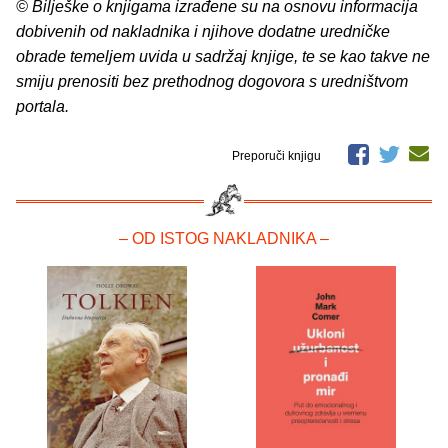
© Bilješke o knjigama izrađene su na osnovu informacija
dobivenih od nakladnika i njihove dodatne uredničke
obrade temeljem uvida u sadržaj knjige, te se kao takve ne
smiju prenositi bez prethodnog dogovora s uredništvom
portala.
Preporuči knjigu
– OD ISTOG NAKLADNIKA –