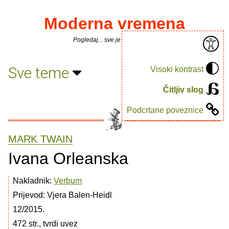
Moderna vremena
Pogledaj... sve je puno knjiga.
Sve teme
Visoki kontrast
Čitljiv slog
Podcrtane poveznice
MARK TWAIN
Ivana Orleanska
Nakladnik:
Verbum
Prijevod: Vjera Balen-Heidl
12/2015.
472 str., tvrdi uvez