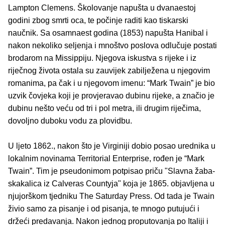
Lampton Clemens. Školovanje napušta u dvanaestoj
godini zbog smrti oca, te počinje raditi kao tiskarski
naučnik. Sa osamnaest godina (1853) napušta Hanibal i
nakon nekoliko seljenja i mnoštvo poslova odlučuje postati
brodarom na Missippiju. Njegova iskustva s rijeke i iz
riječnog života ostala su zauvijek zabilježena u njegovim
romanima, pa čak i u njegovom imenu: “Mark Twain” je bio
uzvik čovjeka koji je provjeravao dubinu rijeke, a značio je
dubinu nešto veću od tri i pol metra, ili drugim riječima,
dovoljno duboku vodu za plovidbu.
U ljeto 1862., nakon što je Virginiji dobio posao urednika u
lokalnim novinama Territorial Enterprise, rođen je “Mark
Twain”. Tim je pseudonimom potpisao priču "Slavna žaba-
skakalica iz Calveras Countyja" koja je 1865. objavljena u
njujorškom tjedniku The Saturday Press. Od tada je Twain
živio samo za pisanje i od pisanja, te mnogo putujući i
držeći predavanja. Nakon jednog proputovanja po Italiji i