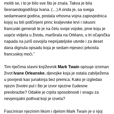
moliti se, i to je bilo sve što je znala. Takva je bila
šesnaestogodišnja Ivana. (…) A onda je, sa svega
sedamnaest godina, postala vrhovna vojna zapovjednica
kojoj su bili potčinjeni princ kraljevske krvi i iskusni
francuski generali te je na čelu svoje vojske, prve koju je
uopće vidjela u životu, marširala na Orléans, u tri očajnička
napada na juriš osvojila neprijateljske utvrde i za deset
dana dignula opsadu koja je sedam mjeseci prkosila
francuskoj moći."
Tim riječima slavni književnik
Mark Twain
opisuje izniman
život
Ivane Orleanske
, djevojke koja je ostala zabilježena
u povijesti kao junakinja bez premca. Kako je izgledao
njezin životni put i što je izvor njezine čudesne
preobrazbe? Odakle je crpila sposobnosti i snagu za
nevjerojatni pothvat koji je izvela?
Fasciniran njezinim likom i djelom Mark Twain je o njoj