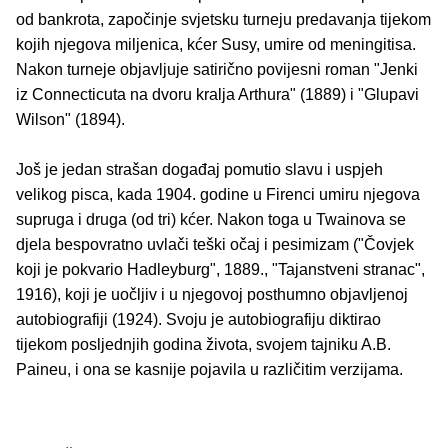
od bankrota, započinje svjetsku turneju predavanja tijekom
kojih njegova miljenica, kćer Susy, umire od meningitisa.
Nakon turneje objavljuje satirično povijesni roman "Jenki
iz Connecticuta na dvoru kralja Arthura" (1889) i "Glupavi
Wilson" (1894).
Još je jedan strašan događaj pomutio slavu i uspjeh
velikog pisca, kada 1904. godine u Firenci umiru njegova
supruga i druga (od tri) kćer. Nakon toga u Twainova se
djela bespovratno uvlači teški očaj i pesimizam ("Čovjek
koji je pokvario Hadleyburg", 1889., "Tajanstveni stranac",
1916), koji je uočljiv i u njegovoj posthumno objavljenoj
autobiografiji (1924). Svoju je autobiografiju diktirao
tijekom posljednjih godina života, svojem tajniku A.B.
Paineu, i ona se kasnije pojavila u različitim verzijama.