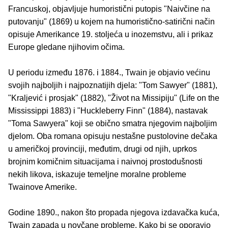
Francuskoj, objavljuje humoristični putopis "Naivčine na
putovanju" (1869) u kojem na humoristično-satirični način
opisuje Amerikance 19. stoljeća u inozemstvu, ali i prikaz
Europe gledane njihovim očima.
U periodu između 1876. i 1884., Twain je objavio većinu
svojih najboljih i najpoznatijih djela: "Tom Sawyer" (1881),
"Kraljević i prosjak" (1882), "Život na Missipiju" (Life on the
Mississippi 1883) i "Huckleberry Finn" (1884), nastavak
"Toma Sawyera" koji se obično smatra njegovim najboljim
djelom. Oba romana opisuju nestašne pustolovine dečaka
u američkoj provinciji, međutim, drugi od njih, uprkos
brojnim komičnim situacijama i naivnoj prostodušnosti
nekih likova, iskazuje temeljne moralne probleme
Twainove Amerike.
Godine 1890., nakon što propada njegova izdavačka kuća,
Twain zapada u novčane probleme. Kako bi se oporavio