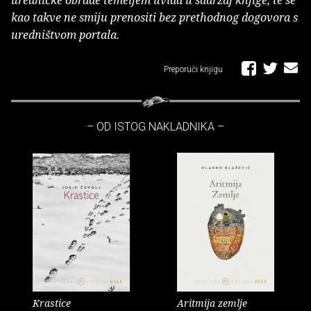
uredničke obrade temeljem uvida u sadržaj knjige, te se
kao takve ne smiju prenositi bez prethodnog dogovora s
uredništvom portala.
Preporuči knjigu
– OD ISTOG NAKLADNIKA –
Krastice
Aritmija zemlje