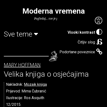
Moderna vremena
Pogledaj... sve je puno knjiga.
Sve teme
Visoki kontrast
Čitljiv slog
Podcrtane poveznice
MARY HOFFMAN
Velika knjiga o osjećajima
Nakladnik:
Mozaik knjiga
Prijevod: Mirna Čubranić
Ilustracije: Ros Asquith
12/2015.