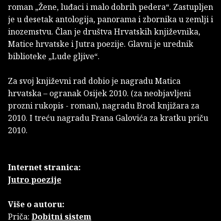
roman „Žene, luđaci i malo dobrih pedera“. Zastupljen
je u desetak antologija, panorama i zbornika u zemlji i
inozemstvu. Član je društva Hrvatskih književnika,
Matice hrvatske i Jutra poezije. Glavni je urednik
biblioteke „Lude gljive“.
Za svoj književni rad dobio je nagradu Matica
hrvatska – ogranak Osijek 2010. (za neobjavljeni
prozni rukopis - roman), nagradu Brod knjižara za
2010. I treću nagradu Frana Galovića za kratku priču
2010.
Internet stranica:
Jutro poezije
Više o autoru:
Priča:
Dobitni sistem