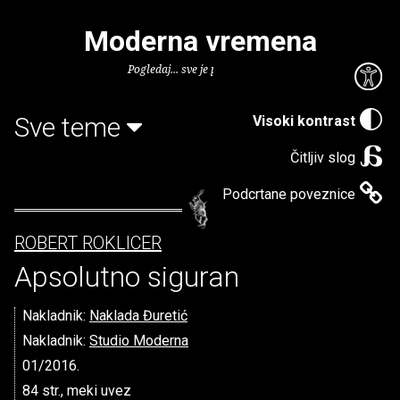
Moderna vremena
Pogledaj... sve je puno knjiga.
Sve teme
Visoki kontrast
Čitljiv slog
Podcrtane poveznice
ROBERT ROKLICER
Apsolutno siguran
Nakladnik:
Naklada Đuretić
Nakladnik:
Studio Moderna
01/2016.
84 str., meki uvez