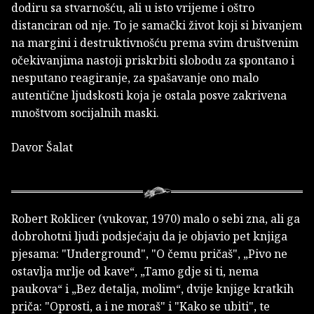
dodiru sa stvarnošću, ali u isto vrijeme i oštro
distanciran od nje. To je samački život koji si bivanjem
na margini i destruktivnošću prema svim društvenim
očekivanjima nastoji priskrbiti slobodu za spontano i
nesputano reagiranje, za spašavanje ono malo
autentične ljudskosti koja je ostala posve zakrivena
mnoštvom socijalnih maski.
Davor Šalat
Robert Roklicer (vukovar, 1970) malo o sebi zna, ali ga
dobrohotni ljudi podsjećaju da je objavio pet knjiga
pjesama: "Underground", "O čemu pričaš", „Pivo ne
ostavlja mrlje od kave“, „Tamo gdje si ti, nema
paukova“ i „Bez detalja, molim“, dvije knjige kratkih
priča: "Oprosti, a i ne moraš" i "Kako se ubiti", te