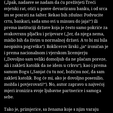
(„Ipak, nadasve se nadam da ću preživjeti Treći
svjetski rat, otići u posve devastiranu banku, i od srca
im se posrati na šalter. Rekao bih zdušno: Podvucite
crtu, bankari, sada smo svi u minusu do jaja!“) ili
prema instituciji države koja je često samo pokriće za
svakovrsnu pljačku i prijevare („Jer, da njega nema,
mislio bih da živim u normalnoj državi. A to bi mi bila
neopisiva pogreška“). Roklicerov lirski „ja“ ironičan je
i prema nacionalnom i vjerskom licemjerju
(„Dovoljno sam veliki domoljub da ne plaćam poreze,
ali i zakleti katolik da ne idem u crkvu“), kao i prema
samom Bogu („Sanjat ću tu noć, božićnu noć, da sam
zakleti katolik. Bog će mi, ako je dovoljno posenilio,
možda i povjerovati!“). No, autor zapravo u najvećoj
mjeri ironizira svoje ljubavne partnerice i samoga
sebe.
Tako je, primjerice, sa ženama koje s njim varaju