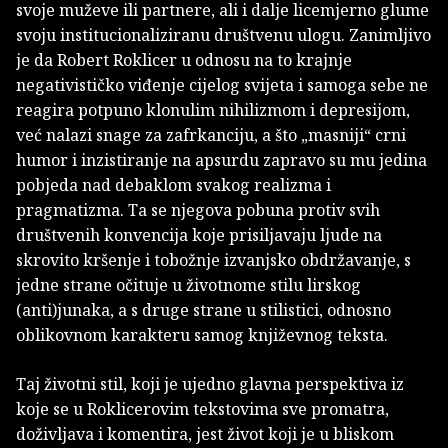
svoje muževe ili partnere, ali i dalje licemjerno glume
svoju institucionaliziranu društvenu ulogu. Zanimljivo
je da Robert Roklicer u odnosu na to krajnje
negativističko viđenje cijelog svijeta i samoga sebe ne
reagira potpuno klonulim nihilizmom i depresijom,
već nalazi snage za zafrkanciju, a što „masniji“ crni
humor i inzistiranje na apsurdu zapravo su mu jedina
pobjeda nad debaklom svakog realizma i
pragmatizma. Ta se njegova pobuna protiv svih
društvenih konvencija koje prisiljavaju ljude na
skrovito kršenje i tobožnje izvanjsko obdržavanje, s
jedne strane očituje u životnome stilu lirskog
(anti)junaka, a s druge strane u stilistici, odnosno
oblikovnom karakteru samog književnog teksta.
Taj životni stil, koji je ujedno glavna perspektiva iz
koje se u Roklicerovim tekstovima sve promatra,
doživljava i komentira, jest život koji je u bliskom