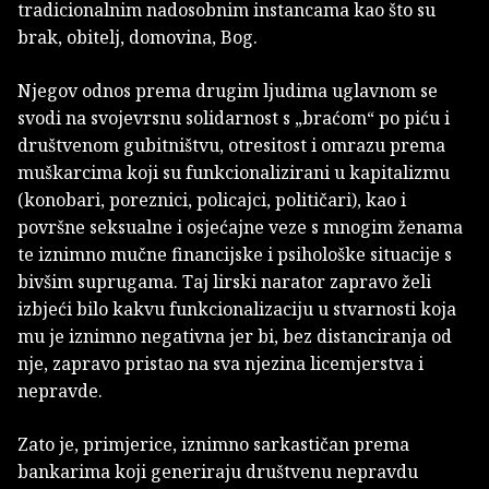
tradicionalnim nadosobnim instancama kao što su
brak, obitelj, domovina, Bog.
Njegov odnos prema drugim ljudima uglavnom se
svodi na svojevrsnu solidarnost s „braćom“ po piću i
društvenom gubitništvu, otresitost i omrazu prema
muškarcima koji su funkcionalizirani u kapitalizmu
(konobari, poreznici, policajci, političari), kao i
površne seksualne i osjećajne veze s mnogim ženama
te iznimno mučne financijske i psihološke situacije s
bivšim suprugama. Taj lirski narator zapravo želi
izbjeći bilo kakvu funkcionalizaciju u stvarnosti koja
mu je iznimno negativna jer bi, bez distanciranja od
nje, zapravo pristao na sva njezina licemjerstva i
nepravde.
Zato je, primjerice, iznimno sarkastičan prema
bankarima koji generiraju društvenu nepravdu