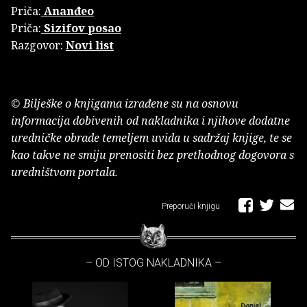
Priča:
Ananđeo
Priča:
Sizifov posao
Razgovor:
Novi list
© Bilješke o knjigama izrađene su na osnovu
informacija dobivenih od nakladnika i njihove dodatne
uredničke obrade temeljem uvida u sadržaj knjige, te se
kao takve ne smiju prenositi bez prethodnog dogovora s
uredništvom portala.
Preporuči knjigu
– OD ISTOG NAKLADNIKA –