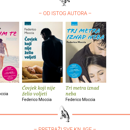
– OD ISTOG AUTORA –
Čovjek koji nije
Tri metra iznad
želio voljeti
neba
occia
Federico Moccia
Federico Moccia
– PRETRAŽI SVE KNJIGE –