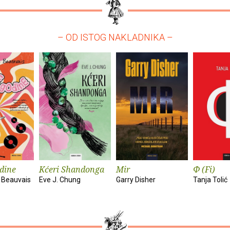
– OD ISTOG NAKLADNIKA –
dine
Kćeri Shandonga
Mir
Φ (Fi)
 Beauvais
Eve J. Chung
Garry Disher
Tanja Tolić