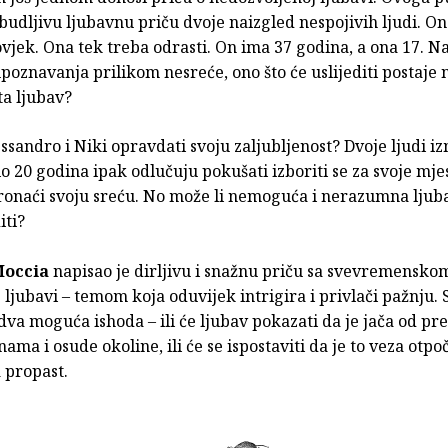
udljivu ljubavnu priču dvoje naizgled nespojivih ljudi. On
vjek. Ona tek treba odrasti. On ima 37 godina, a ona 17. 
poznavanja prilikom nesreće, ono što će uslijediti postaje 
sta ljubav?
ssandro i Niki opravdati svoju zaljubljenost? Dvoje ljudi i
ilo 20 godina ipak odlučuju pokušati izboriti se za svoje mj
ronaći svoju sreću. No može li nemoguća i nerazumna ljuba
iti?
Moccia
napisao je dirljivu i snažnu priču sa svevremensk
ljubavi – temom koja oduvijek intrigira i privlači pažnju. S
dva moguća ishoda – ili će ljubav pokazati da je jača od pre
nama i osude okoline, ili će se ispostaviti da je to veza otpo
 propast.