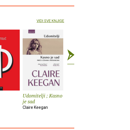
VIDI SVE KNJIGE
Udomitelji ; Kasno
Čast
Teška vo
je sad
Elif Shafak
Pia Prezelj
Claire Keegan