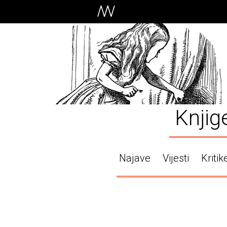
Knjig
Najave
Vijesti
Kritik