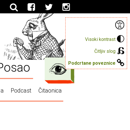
Visoki kontrast
Čitljiv slog
Posao
Podcrtane poveznice
ga
Podcast
Čitaonica