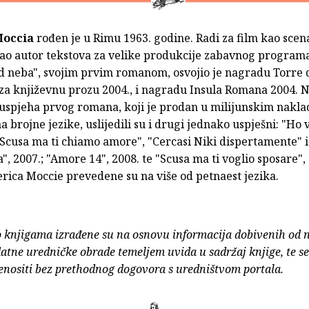
Moccia
rođen je u Rimu 1963. godine. Radi za film kao scena
kao autor tekstova za velike produkcije zabavnog programa
d neba", svojim prvim romanom, osvojio je nagradu Torre 
 za književnu prozu 2004., i nagradu Insula Romana 2004. 
spjeha prvog romana, koji je prodan u milijunskim nakla
 brojne jezike, uslijedili su i drugi jednako uspješni: "Ho v
 "Scusa ma ti chiamo amore", "Cercasi Niki dispertamente" i
", 2007.; "Amore 14", 2008. te "Scusa ma ti voglio sposare",
rica Moccie prevedene su na više od petnaest jezika.
o knjigama izrađene su na osnovu informacija dobivenih od 
atne uredničke obrade temeljem uvida u sadržaj knjige, te s
enositi bez prethodnog dogovora s uredništvom portala.