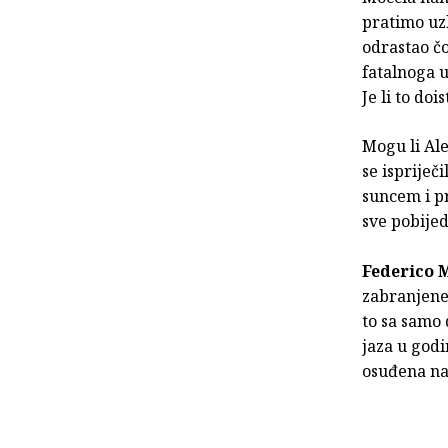
pratimo uzb
odrastao čo
fatalnoga u
Je li to doi
Mogu li Ale
se ispriječ
suncem i p
sve pobijed
Federico 
zabranjene 
to sa samo 
jaza u godi
osuđena na