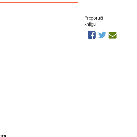
Preporuči
knjigu
uta