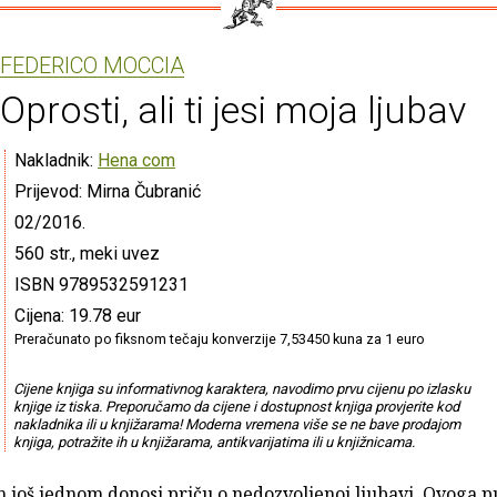
FEDERICO MOCCIA
Oprosti, ali ti jesi moja ljubav
Nakladnik:
Hena com
Prijevod: Mirna Čubranić
02/2016.
560 str., meki uvez
ISBN 9789532591231
Cijena: 19.78 eur
Preračunato po fiksnom tečaju konverzije 7,53450 kuna za 1 euro
Cijene knjiga su informativnog karaktera, navodimo prvu cijenu po izlasku
knjige iz tiska. Preporučamo da cijene i dostupnost knjiga provjerite kod
nakladnika ili u knjižarama! Moderna vremena više se ne bave prodajom
knjiga, potražite ih u knjižarama, antikvarijatima ili u knjižnicama.
 još jednom donosi priču o nedozvoljenoj ljubavi. Ovoga p