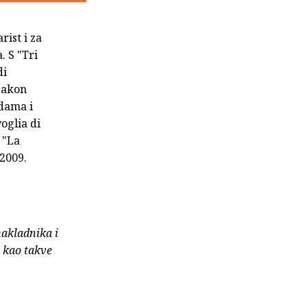
rist i za
. S "Tri
di
Nakon
dama i
oglia di
 "La
 2009.
nakladnika i
e kao takve