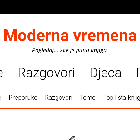
Moderna vremena
Pogledaj... sve je puno knjiga.
e
Razgovori
Djeca
e
Preporuke
Razgovori
Teme
Top lista knji