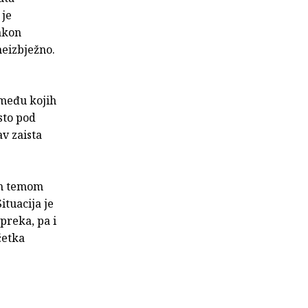
 je
Nakon
neizbježno.
zmeđu kojih
esto pod
v zaista
om temom
ituacija je
preka, pa i
četka