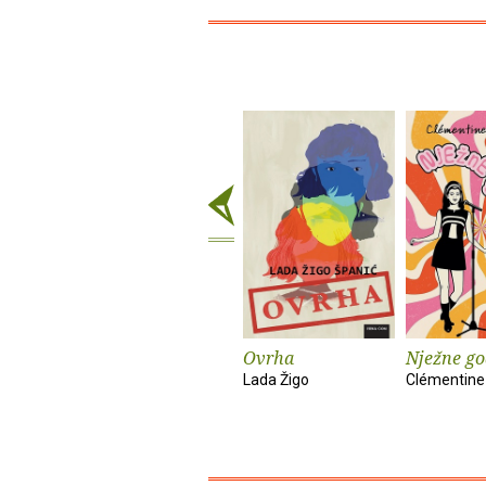
Ovrha
Nježne go
Lada Žigo
Clémentine