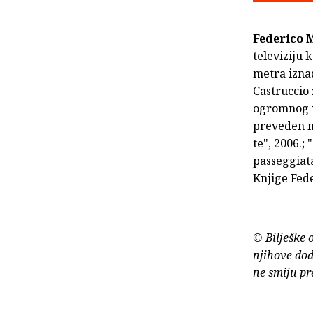
Federico 
televiziju 
metra izna
Castruccio
ogromnog u
preveden na
te", 2006.;
passeggiata
Knjige Fede
© Bilješke 
njihove dod
ne smiju pr