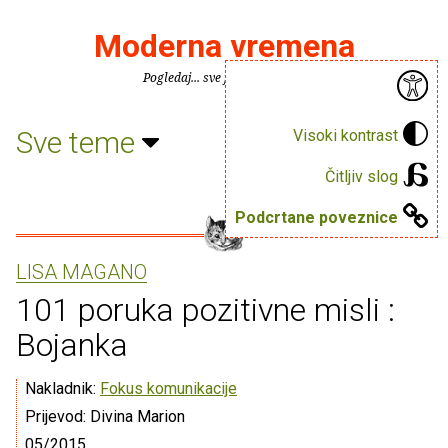
Moderna vremena
Pogledaj... sve je puno knjiga.
Sve teme
Visoki kontrast
Čitljiv slog
Podcrtane poveznice
LISA MAGANO
101 poruka pozitivne misli :
Bojanka
Nakladnik:
Fokus komunikacije
Prijevod: Divina Marion
05/2015.