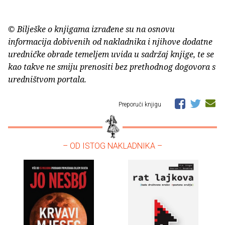
© Bilješke o knjigama izrađene su na osnovu
informacija dobivenih od nakladnika i njihove dodatne
uredničke obrade temeljem uvida u sadržaj knjige, te se
kao takve ne smiju prenositi bez prethodnog dogovora s
uredništvom portala.
Preporuči knjigu
– OD ISTOG NAKLADNIKA –