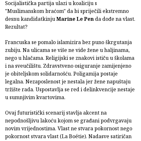
Socijalistička partija ulazi u koaliciju s
"Muslimanskom braćom" da bi spriječili ekstremno
desnu kandidatkinju
Marine Le Pen
da dođe na vlast.
Rezultat?
Francuska se pomalo islamizira bez puno škrgutanja
zubiju. Na ulicama se više ne vide žene u haljinama,
nego u hlačama. Religijski se znakovi ističu u školama
i na sveučilištu. Zdravstveno osiguranje zamijenjeno
je obiteljskom solidarnošću. Poligamija postaje
legalna. Nezaposlenost je nestala jer žene napuštaju
tržište rada. Uspostavlja se red i delinkvencije nestaje
u sumnjivim kvartovima.
Ovaj futuristički scenarij stavlja akcent na
nepodnošljivu lakoću kojom se građani podvrgavaju
novim vrijednostima. Vlast ne stvara pokornost nego
pokornost stvara vlast (La Boétie). Nadasve satiričan