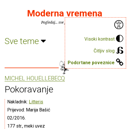
Moderna vremena
Pogledaj... sve je puno knjiga.
Sve teme
Visoki kontrast
Čitljiv slog
Podcrtane poveznice
MICHEL HOUELLEBECQ
Pokoravanje
Nakladnik:
Litteris
Prijevod: Marija Bašić
02/2016.
177 str., meki uvez