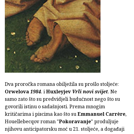
Dva proročka romana obilježila su prošlo stoljeće:
Orwelova
1984
.
i
Huxleyjev
Vrli novi svijet
.
Ne
samo zato što su predvidjeli budućnost nego što su
govorili istinu o sadašnjosti. Prema mnogim
kritičarima i piscima kao što su
Emmanuel Carrère
,
Houellebecqov roman "
Pokoravanje
" produljuje
njihovu anticipatorsku moć u 21. stoljeće, a događaji