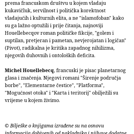
prema francuskom društvu u kojem vladaju
kukavičluk, servilnost i politička korektnost
vladajućih i kulturnih elita, a ne "islamofoban" kako
su ga lažno optužili i prije čitanja, najnoviji
Houellebecqov roman političke fikcije, "golem i
suptilan, pretjeran i pametan, nevjerojatan i logičan"
(Pivot), radikalna je kritika zapadnog nihilizma,
njegovih duhovnih i ontoloških deficita.
Michel Houellebecq
, francuski je pisac planetarnog
glasa i značenja. Njegovi romani "Širenje područja
borbe", "Elementarne čestice", "Platforma",
"Mogućnost otoka" i "Karta i teritorij" obilježili su
vrijeme u kojem živimo.
© Bilješke o knjigama izrađene su na osnovu
informacija dobivenih od nakladnika i njihove dodatne