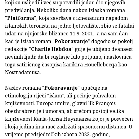
koji su uslijedili već su potvrdili jedan dio njegovih
predviđanja. Nekoliko dana nakon izlaska romana
"
Platforma
", koja završava s iznenadnim napadom
islamskih terorista na jedno ljetovalište, zbio se fatalni
udar na njujorške blizance 11.9. 2001., a na sam dan
kad je izišao roman "
Pokoravanje
" dogodio se pokolj
redakcije "
Charlie Hebdoa
" gdje je ubijeno dvanaest
nevinih ljudi; da bi suglasje bilo potpuno, i naslovnica
toga satiričnog časopisa karikira Houellebecqa kao
Nostradamusa.
Naslov romana "
Pokoravanje
" upućuje na
etimologiju riječi "islam", ali počinje pohvalom
književnosti. Europa umire, glavni lik François
obeshrabren je i umoran, ali srećom postoji velika
književnost Karla-Jorisa Huysmansa kojoj je posvećen
i koja jedina ima moć zadržati spasonosnu distancu. U
vrijeme predsjedničkih izbora 2022. godine,