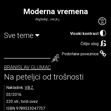
Moderna vremena
Pogledaj... sve je puno knjiga.
Sve teme
Visoki kontrast
Čitljiv slog
Podcrtane poveznice
BRANISLAV GLUMAC
Na peteljci od trošnosti
Nakladnik:
V.B.Z.
03/2016.
220 str., tvrdi uvez
ISBN 9789533047737