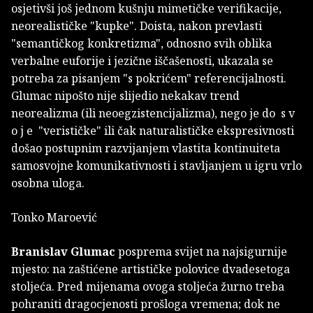
osjetivši još jednom kušnju mimetičke verifikacije,
neorealističke "kupke". Doista, nakon prevlasti
"semantičkog konkretizma", odnosno svih oblika
verbalne euforije i jezične iščašenosti, ukazala se
potreba za pisanjem "s pokrićem" referencijalnosti.
Glumac nipošto nije slijedio nekakav trend
neorealizma (ili neoegzistencijalizma), nego je do s v
o j e "verističke" ili čak naturalističke ekspresivnosti
došao postupnim razvijanjem vlastita kontinuiteta
samosvojne komunikativnosti i stavljanjem u igru vrlo
osobna uloga.
Tonko Maroević
Branislav Glumac
posprema svijet na najsigurnije
mjesto: na zaštićene artističke polovice dvadesetoga
stoljeća. Pred mijenama ovoga stoljeća žurno treba
pohraniti dragocjenosti prošloga vremena; dok ne