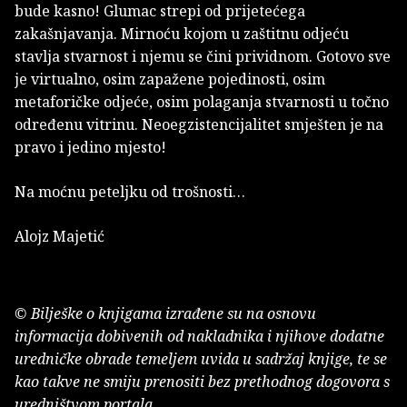
bude kasno! Glumac strepi od prijetećega
zakašnjavanja. Mirnoću kojom u zaštitnu odjeću
stavlja stvarnost i njemu se čini prividnom. Gotovo sve
je virtualno, osim zapažene pojedinosti, osim
metaforičke odjeće, osim polaganja stvarnosti u točno
određenu vitrinu. Neoegzistencijalitet smješten je na
pravo i jedino mjesto!
Na moćnu peteljku od trošnosti…
Alojz Majetić
© Bilješke o knjigama izrađene su na osnovu
informacija dobivenih od nakladnika i njihove dodatne
uredničke obrade temeljem uvida u sadržaj knjige, te se
kao takve ne smiju prenositi bez prethodnog dogovora s
uredništvom portala.