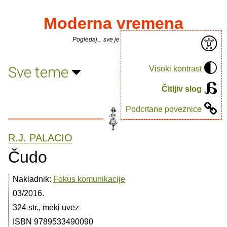
Moderna vremena
Pogledaj... sve je puno knjiga.
Sve teme
Visoki kontrast
Čitljiv slog
Podcrtane poveznice
R.J. PALACIO
Čudo
Nakladnik:
Fokus komunikacije
03/2016.
324 str., meki uvez
ISBN 9789533490090