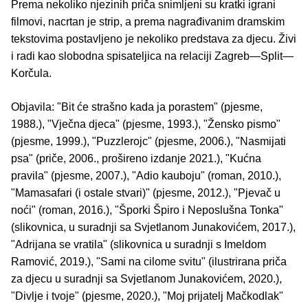
Prema nekoliko njezinih priča snimljeni su kratki igrani
filmovi, nacrtan je strip, a prema nagrađivanim dramskim
tekstovima postavljeno je nekoliko predstava za djecu. Živi
i radi kao slobodna spisateljica na relaciji Zagreb—Split—
Korčula.
Objavila: "Bit će strašno kada ja porastem" (pjesme,
1988.), "Vječna djeca" (pjesme, 1993.), "Žensko pismo"
(pjesme, 1999.), "Puzzlerojc" (pjesme, 2006.), "Nasmijati
psa" (priče, 2006., prošireno izdanje 2021.), "Kućna
pravila" (pjesme, 2007.), "Adio kauboju" (roman, 2010.),
"Mamasafari (i ostale stvari)" (pjesme, 2012.), "Pjevač u
noći" (roman, 2016.), "Šporki Špiro i Neposlušna Tonka"
(slikovnica, u suradnji sa Svjetlanom Junakovićem, 2017.),
"Adrijana se vratila" (slikovnica u suradnji s Imeldom
Ramović, 2019.), "Sami na cilome svitu" (ilustrirana priča
za djecu u suradnji sa Svjetlanom Junakovićem, 2020.),
"Divlje i tvoje" (pjesme, 2020.), "Moj prijatelj Mačkodlak"