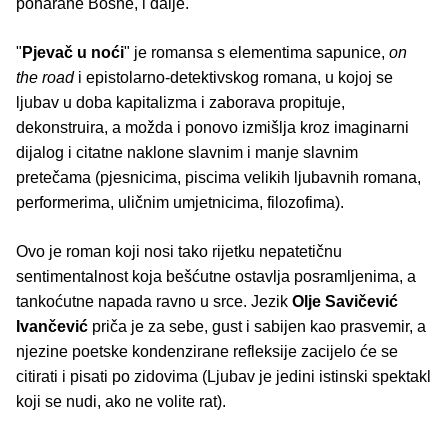
poharane Bosne, i dalje.
"
Pjevač u noći
" je romansa s elementima sapunice,
on
the road
i epistolarno-detektivskog romana, u kojoj se
ljubav u doba kapitalizma i zaborava propituje,
dekonstruira, a možda i ponovo izmišlja kroz imaginarni
dijalog i citatne naklone slavnim i manje slavnim
pretečama (pjesnicima, piscima velikih ljubavnih romana,
performerima, uličnim umjetnicima, filozofima).
Ovo je roman koji nosi tako rijetku nepatetičnu
sentimentalnost koja bešćutne ostavlja posramljenima, a
tankoćutne napada ravno u srce. Jezik
Olje Savičević
Ivančević
priča je za sebe, gust i sabijen kao prasvemir, a
njezine poetske kondenzirane refleksije zacijelo će se
citirati i pisati po zidovima (Ljubav je jedini istinski spektakl
koji se nudi, ako ne volite rat).