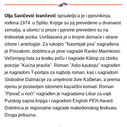
Olja Savičević Ivančević
spisateljica je i pjesnikinja,
rođena 1974. u Splitu. Knjige su joj prevedene u dvanaest
zemalja, a ulomci iz proze i pjesme prevedeni su na
tridesetak jezika. Uvrštavana je u brojne domaće i strane
izbore i antologije. Za rukopis "Nasmijati psa" nagrađena
je Prozakom, dobitnica je prve nagrade Ranko Marinkovic
Večernjeg lista za kratku priču i nagrade Kiklop za zbirku
poezije "Kućna pravila". Roman "Adio kauboju" nagrađen
je nagradom T-portala za najbolji roman, kao i nagradom
Slobodne Dalmacije za umjetnost Jure Kaštelan, a prema
njemu je postavljen istoimeni kazališni komad. Roman
"Pjevač u noći" nagrađen je nagradama Libar za vajk
Pulskog sajma knjiga i nagradom English PEN Award.
Dobitnica je regionalne nagrade makedonskog festivala
Druga prikazna.