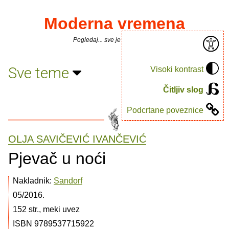
Moderna vremena
Pogledaj... sve je puno knjiga.
Sve teme
Visoki kontrast
Čitljiv slog
Podcrtane poveznice
OLJA SAVIČEVIĆ IVANČEVIĆ
Pjevač u noći
Nakladnik:
Sandorf
05/2016.
152 str., meki uvez
ISBN 9789537715922