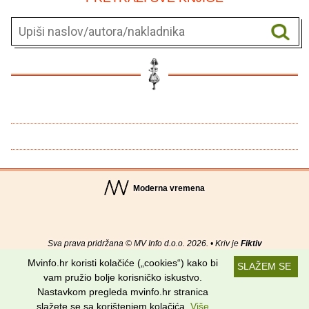
Moderna vremena
Sva prava pridržana © MV Info d.o.o. 2026. • Kriv je
Fiktiv
Mvinfo.hr koristi kolačiće („cookies“) kako bi
SLAŽEM SE
O nama
•
Pomoć
•
Uvjeti korištenja
•
RSS kanali
vam pružio bolje korisničko iskustvo.
Nastavkom pregleda mvinfo.hr stranica
Potraži nas na:
slažete se sa korištenjem kolačića.
Više