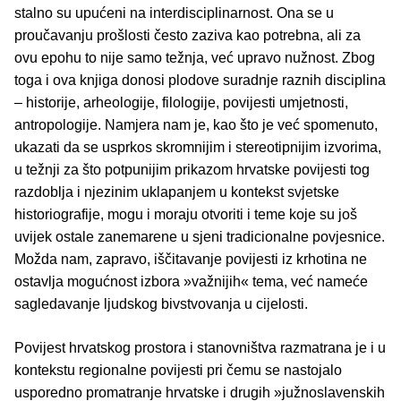
stalno su upućeni na interdisciplinarnost. Ona se u
proučavanju prošlosti često zaziva kao potrebna, ali za
ovu epohu to nije samo težnja, već upravo nužnost. Zbog
toga i ova knjiga donosi plodove suradnje raznih disciplina
– historije, arheologije, filologije, povijesti umjetnosti,
antropologije. Namjera nam je, kao što je već spomenuto,
ukazati da se usprkos skromnijim i stereotipnijim izvorima,
u težnji za što potpunijim prikazom hrvatske povijesti tog
razdoblja i njezinim uklapanjem u kontekst svjetske
historiografije, mogu i moraju otvoriti i teme koje su još
uvijek ostale zanemarene u sjeni tradicionalne povjesnice.
Možda nam, zapravo, iščitavanje povijesti iz krhotina ne
ostavlja mogućnost izbora »važnijih« tema, već nameće
sagledavanje ljudskog bivstvovanja u cijelosti.
Povijest hrvatskog prostora i stanovništva razmatrana je i u
kontekstu regionalne povijesti pri čemu se nastojalo
usporedno promatranje hrvatske i drugih »južnoslavenskih