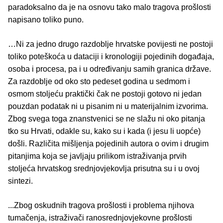
paradoksalno da je na osnovu tako malo tragova prošlosti
napisano toliko puno.
…Ni za jedno drugo razdoblje hrvatske povijesti ne postoji
toliko poteškoća u dataciji i kronologiji pojedinih događaja,
osoba i procesa, pa i u određivanju samih granica države.
Za razdoblje od oko sto pedeset godina u sedmom i
osmom stoljeću praktički čak ne postoji gotovo ni jedan
pouzdan podatak ni u pisanim ni u materijalnim izvorima.
Zbog svega toga znanstvenici se ne slažu ni oko pitanja
tko su Hrvati, odakle su, kako su i kada (i jesu li uopće)
došli. Različita mišljenja pojedinih autora o ovim i drugim
pitanjima koja se javljaju prilikom istraživanja prvih
stoljeća hrvatskog srednjovjekovlja prisutna su i u ovoj
sintezi.
...Zbog oskudnih tragova prošlosti i problema njihova
tumačenja, istraživači ranosrednjovjekovne prošlosti