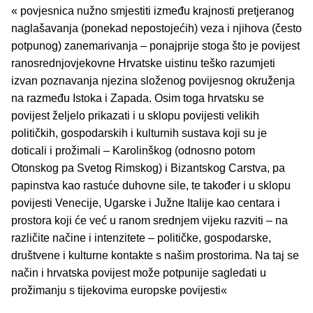
« povjesnica nužno smjestiti između krajnosti pretjeranog
naglašavanja (ponekad nepostojećih) veza i njihova (često
potpunog) zanemarivanja – ponajprije stoga što je povijest
ranosrednjovjekovne Hrvatske uistinu teško razumjeti
izvan poznavanja njezina složenog povijesnog okruženja
na razmeđu Istoka i Zapada. Osim toga hrvatsku se
povijest željelo prikazati i u sklopu povijesti velikih
političkih, gospodarskih i kulturnih sustava koji su je
doticali i prožimali – Karolinškog (odnosno potom
Otonskog pa Svetog Rimskog) i Bizantskog Carstva, pa
papinstva kao rastuće duhovne sile, te također i u sklopu
povijesti Venecije, Ugarske i Južne Italije kao centara i
prostora koji će već u ranom srednjem vijeku razviti – na
različite načine i intenzitete – političke, gospodarske,
društvene i kulturne kontakte s našim prostorima. Na taj se
način i hrvatska povijest može potpunije sagledati u
prožimanju s tijekovima europske povijesti«