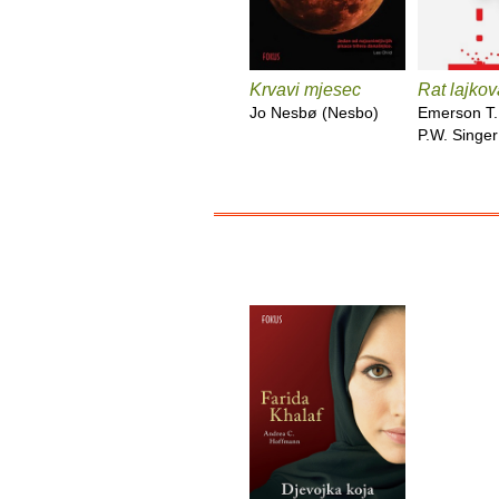
Krvavi mjesec
Rat lajkov
Jo Nesbø (Nesbo)
Emerson T.
P.W. Singer