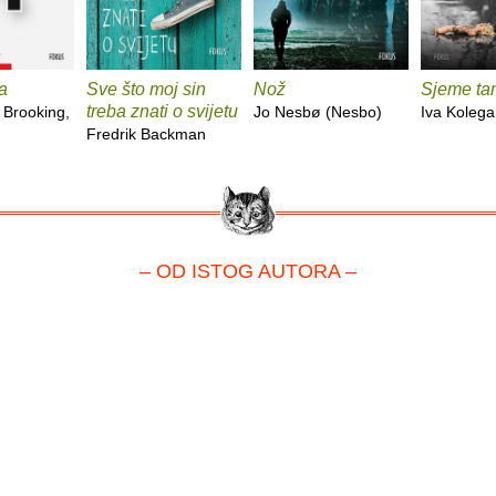
a
Sve što moj sin
Nož
Sjeme ta
treba znati o svijetu
 Brooking,
Jo Nesbø (Nesbo)
Iva Kolega
Fredrik Backman
– OD ISTOG AUTORA –