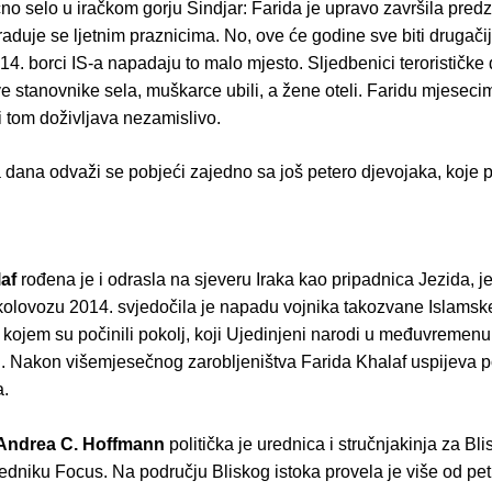
čno selo u iračkom gorju Sindjar: Farida je upravo završila pred
 raduje se ljetnim praznicima. No, ove će godine sve biti drugačij
4. borci IS-a napadaju to malo mjesto. Sljedbenici terorističke
ve stanovnike sela, muškarce ubili, a žene oteli. Faridu mjesec
ri tom doživljava nezamislivo.
 dana odvaži se pobjeći zajedno sa još petero djevojaka, koje 
af
rođena je i odrasla na sjeveru Iraka kao pripadnica Jezida, j
kolovozu 2014. svjedočila je napadu vojnika takozvane Islamsk
 kojem su počinili pokolj, koji Ujedinjeni narodi u međuvremenu k
. Nakon višemjesečnog zarobljeništva Farida Khalaf uspijeva p
a.
Andrea C. Hoffmann
politička je urednica i stručnjakinja za Blis
jedniku Focus. Na području Bliskog istoka provela je više od pe