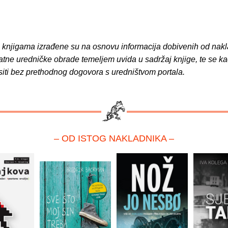
o knjigama izrađene su na osnovu informacija dobivenih od nakl
atne uredničke obrade temeljem uvida u sadržaj knjige, te se ka
siti bez prethodnog dogovora s uredništvom portala.
– OD ISTOG NAKLADNIKA –