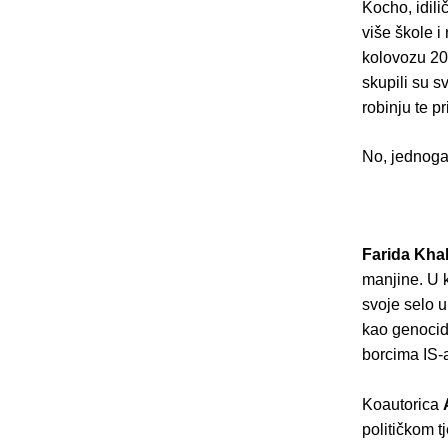
Kocho, idili
više škole i
kolovozu 201
skupili su s
robinju te p
No, jednoga
Farida Khal
manjine. U 
svoje selo u
kao genocid
borcima IS-
Koautorica
političkom t