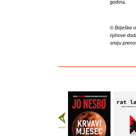
godina.
© Bilješke 
njihove dod
smiju preno