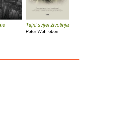
me
Tajni svijet životinja
Vaš mozak je
Onaj pra
vremeplov
Peter Wohlleben
John Mar
Dean Buonomano