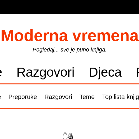
Moderna vremena
Pogledaj... sve je puno knjiga.
e
Razgovori
Djeca
e
Preporuke
Razgovori
Teme
Top lista knji