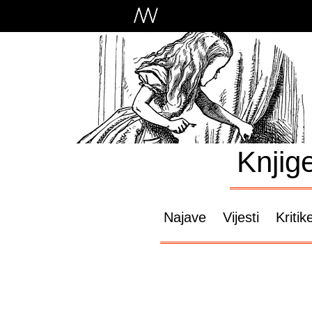
Knjig
Najave
Vijesti
Kritik