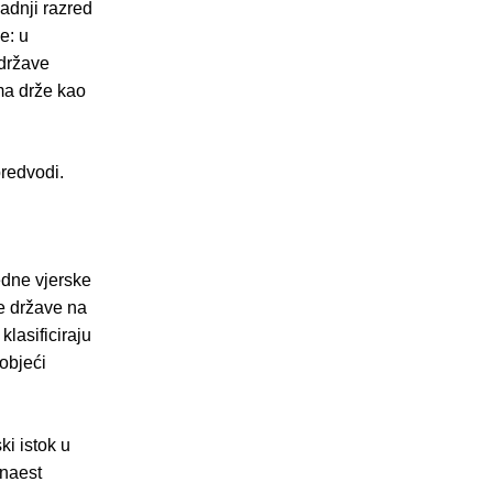
zadnji razred
e: u
 države
ima drže kao
predvodi.
edne vjerske
e države na
lasificiraju
objeći
ki istok u
tnaest