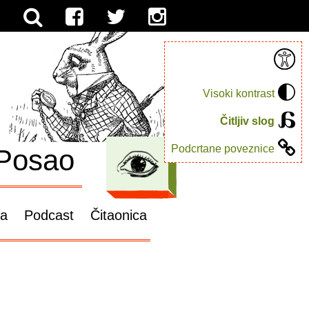
Visoki kontrast
Čitljiv slog
Podcrtane poveznice
Posao
ga
Podcast
Čitaonica