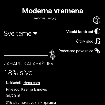
Moderna vremena
Pogledaj... sve je puno knjiga.
Sve teme
Visoki kontrast
Čitljiv slog
Podcrtane poveznice
ZAHARIJ KARABAŠLIEV
18% sivo
Nakladnik:
Hena com
Prijevod: Ksenija Banović
06/2016.
316 str., meki uvez s klapnama