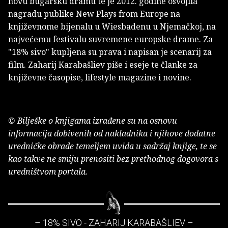
novu bugarsku dramu te je 2012. godine osvojila
nagradu publike New Plays from Europe na
književnome bijenalu u Wiesbadenu u Njemačkoj, na
najvećemu festivalu suvremene europske drame. Za
"18% sivo" kupljena su prava i napisan je scenarij za
film. Zaharij Karabašliev piše i eseje te članke za
književne časopise, lifestyle magazine i novine.
© Bilješke o knjigama izrađene su na osnovu
informacija dobivenih od nakladnika i njihove dodatne
uredničke obrade temeljem uvida u sadržaj knjige, te se
kao takve ne smiju prenositi bez prethodnog dogovora s
uredništvom portala.
– 18% SIVO - ZAHARIJ KARABAŠLIEV –