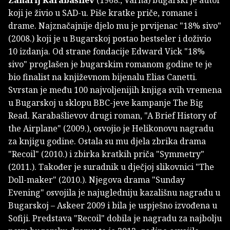
Zaharij Karabašliev
(1968., Varna) bugarski je autor
koji je živio u SAD-u. Piše kratke priče, romane i
drame. Najznačajnije djelo mu je prvijenac "18% sivo"
(2008.) koji je u Bugarskoj postao bestseler i doživio
10 izdanja. Od strane fondacije Edward Vick "18%
sivo" proglašen je bugarskim romanom godine te je
bio finalist na književnom bijenalu Elias Canetti.
Svrstan je među 100 najvoljenijih knjiga svih vremena
u Bugarskoj u sklopu BBC-jeve kampanje The Big
Read. Karabašlievov drugi roman, "A Brief History of
the Airplane" (2009.), osvojio je Helikonovu nagradu
za knjigu godine. Ostala su mu djela zbrika drama
"Recoil" (2010.) i zbirka kratkih priča "Symmetry"
(2011.). Također je suradnik u dječjoj slikovnici "The
Doll-maker" (2010.). Njegova drama "Sunday
Evening" osvojila je najugledniju kazališnu nagradu u
Bugarskoj – Askeer 2009 i bila je uspješno izvođena u
Sofiji. Predstava "Recoil" dobila je nagradu za najbolju