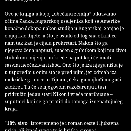
Ovo je knjiga u kojoj „obećanu zemlju“ otkrivamo
očima Zacka, bugarskog useljenika koji se Amerike
konačno dokopa nakon studija u Bugarskoj. Sanjao je
o njoj kao dijete, a što je ostalo od tog sna otkrit će
nam tek kad je cijelu prokrstari. Nakon što ga
njegova žena napusti, suočen s gubitkom koji mu život
stubokom mijenja, on kreće na put koji će imati
sasvim neočekivan ishod. Ono što je iza njega ništa je
u usporedbi s onim što je pred njim, jer odmah iza
meksičke granice, u Tijuani, čeka ga najluđi mogući
zaokret. Tu će se njegovom razočarenju i tuzi
pridružiti jedan stari Nikon i vreća marihuane –
suputnici koji će ga pratiti do samoga iznenađujućeg
kraja.
"
18% sivo
" istovremeno je i roman ceste i ljubavna
priča, ali iznad svega to je britka, sirova i