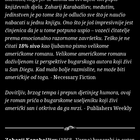
književnih djela. Zaharij Karabašliev, međutim,
jedinstven je po tome što je odlučio sve što je naučio
nabacati u jednu knjigu. Ono što je još impresivnije jest
činjenica da je u tome potpuno uspio – vozeći čitatelje
prema emocionalno razornome završetku. Teško je ne
čitati
18% sivo
kao ljubavno pismo velikome
američkome romanu. Velikome američkome romanu
doživljenom iz perspektive bugarskoga autora koji živi
u San Diegu. Kad malo bolje razmislite, ne može biti
američkije od toga.
- Necessary Fiction
Dovitljiv, brzog tempa i prepun djetinjeg humora, ovaj
je roman priča o bugarskome useljeniku koji živi
američki san i otkriva da ga mrzi.
- Publishers Weekly