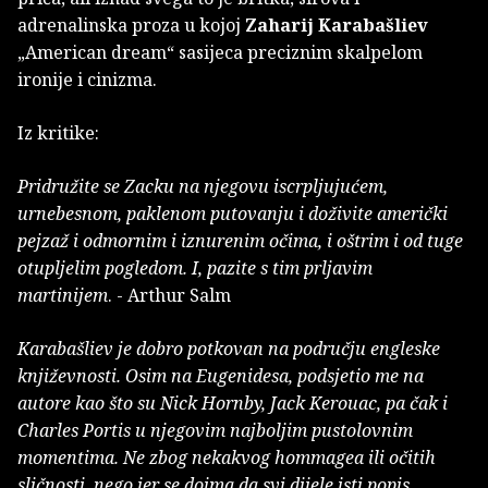
adrenalinska proza u kojoj
Zaharij Karabašliev
„American dream“ sasijeca preciznim skalpelom
ironije i cinizma.
Iz kritike:
Pridružite se Zacku na njegovu iscrpljujućem,
urnebesnom, paklenom putovanju i doživite američki
pejzaž i odmornim i iznurenim očima, i oštrim i od tuge
otupljelim pogledom. I, pazite s tim prljavim
martinijem
. - Arthur Salm
Karabašliev je dobro potkovan na području engleske
književnosti. Osim na Eugenidesa, podsjetio me na
autore kao što su Nick Hornby, Jack Kerouac, pa čak i
Charles Portis u njegovim najboljim pustolovnim
momentima. Ne zbog nekakvog hommagea ili očitih
sličnosti, nego jer se doima da svi dijele isti popis