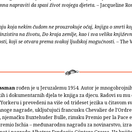
na napraviti da spasi život svojega djeteta.
– Jacqueline Ro
aju koja nekim čudom ne prouzrokuje očaj, knjiga o smrti ko
nzistira na životu, Do kraja zemlje, kao i sva velika književno
sti, koji se otvara prema svakoj ljudskoj mogućnosti.
– The 
ossman
rođen je u Jeruzalemu 1954. Autor je mnogobrojni
kih i dokumentarnih djela te knjiga za djecu. Radovi su mu 
orkeru i prevedeni na više od trideset jezika u čitavom sv
mnoge nagrade, uključujući francusku Chevalier de l’Ordre 
s, njemačku Buxtehuder Bulle, rimsku Premio per la Pace e
Premio Ischia – međunarodnu nagradu za novinarstvo, izra
et i nagradu Albatros Fondacije Güntera Grassa. Uz knjiž