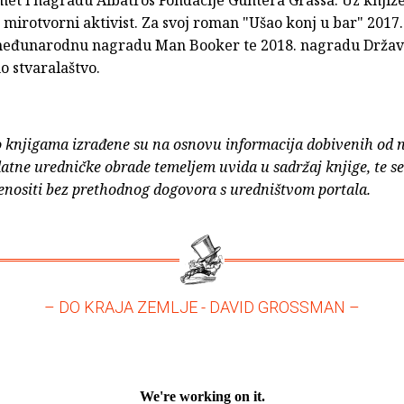
e mirotvorni aktivist. Za svoj roman "Ušao konj u bar" 2017
međunarodnu nagradu Man Booker te 2018. nagradu Držav
o stvaralaštvo.
o knjigama izrađene su na osnovu informacija dobivenih od 
atne uredničke obrade temeljem uvida u sadržaj knjige, te s
enositi bez prethodnog dogovora s uredništvom portala.
– DO KRAJA ZEMLJE - DAVID GROSSMAN –