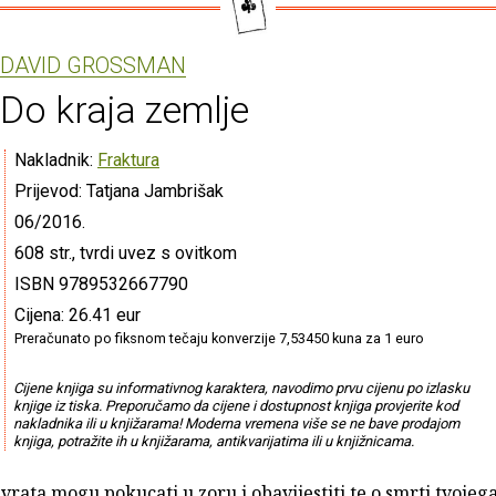
DAVID GROSSMAN
Do kraja zemlje
Nakladnik:
Fraktura
Prijevod: Tatjana Jambrišak
06/2016.
608 str., tvrdi uvez s ovitkom
ISBN 9789532667790
Cijena: 26.41 eur
Preračunato po fiksnom tečaju konverzije 7,53450 kuna za 1 euro
Cijene knjiga su informativnog karaktera, navodimo prvu cijenu po izlasku
knjige iz tiska. Preporučamo da cijene i dostupnost knjiga provjerite kod
nakladnika ili u knjižarama! Moderna vremena više se ne bave prodajom
knjiga, potražite ih u knjižarama, antikvarijatima ili u knjižnicama.
 vrata mogu pokucati u zoru i obavijestiti te o smrti tvojega