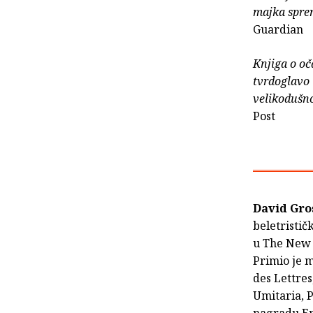
majka sprem
Guardian
Knjiga o oč
tvrdoglavo i
velikodušno
Post
David Gr
beletristič
u The New Y
Primio je 
des Lettre
Umitaria, 
nagradu Em