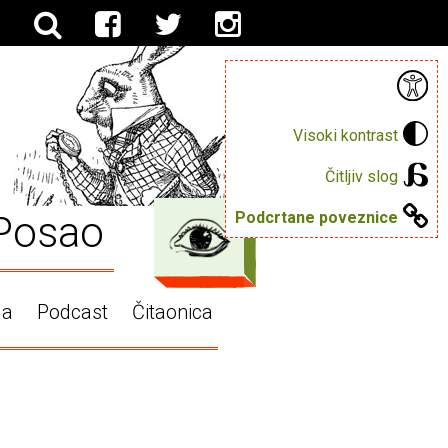
Visoki kontrast
Čitljiv slog
Posao
Podcrtane poveznice
ga
Podcast
Čitaonica