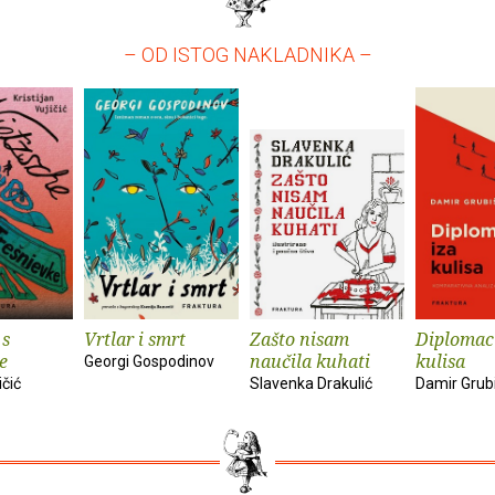
– OD ISTOG NAKLADNIKA –
 s
Vrtlar i smrt
Zašto nisam
Diplomaci
e
naučila kuhati
kulisa
Georgi Gospodinov
ičić
Slavenka Drakulić
Damir Grub