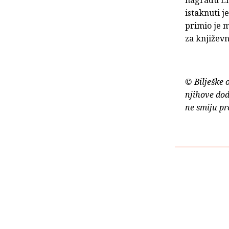
istaknuti j
primio je 
za književn
© Bilješke 
njihove dod
ne smiju pr