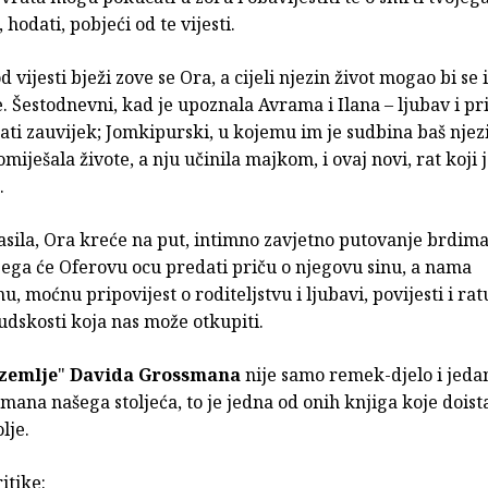
 hodati, pobjeći od te vijesti.
 vijesti bježi zove se Ora, a cijeli njezin život mogao bi se 
. Šestodnevni, kad je upoznala Avrama i Ilana – ljubav i pri
jati zauvijek; Jomkipurski, u kojemu im je sudbina baš nje
miješala živote, a nju učinila majkom, i ovaj novi, rat koji j
.
asila, Ora kreće na put, intimno zavjetno putovanje brdima 
jega će Oferovu ocu predati priču o njegovu sinu, a nama
, moćnu pripovijest o roditeljstvu i ljubavi, povijesti i rat
judskosti koja nas može otkupiti.
 zemlje
"
Davida Grossmana
nije samo remek-djelo i jeda
mana našega stoljeća, to je jedna od onih knjiga koje doist
lje.
itike: