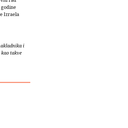
. godine
e Izraela
nakladnika i
e kao takve