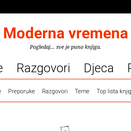
Moderna vremena
Pogledaj... sve je puno knjiga.
e
Razgovori
Djeca
e
Preporuke
Razgovori
Teme
Top lista knji