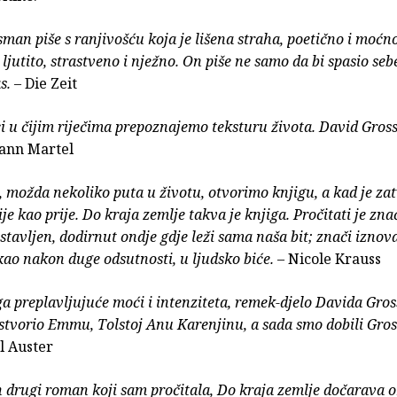
man piše s ranjivošću koja je lišena straha, poetično i moćno
ljutito, strastveno i nježno. On piše ne samo da bi spasio seb
s.
– Die Zeit
ci u čijim riječima prepoznajemo teksturu života. David Gro
ann Martel
o, možda nekoliko puta u životu, otvorimo knjigu, a kad je za
ije kao prije. Do kraja zemlje takva je knjiga. Pročitati je znač
stavljen, dodirnut ondje gdje leži sama naša bit; znači iznova
kao nakon duge odsutnosti, u ljudsko biće.
– Nicole Krauss
ga preplavljujuće moći i intenziteta, remek-djelo Davida Gro
 stvorio Emmu, Tolstoj Anu Karenjinu, a sada smo dobili Gr
l Auster
 drugi roman koji sam pročitala, Do kraja zemlje dočarava o