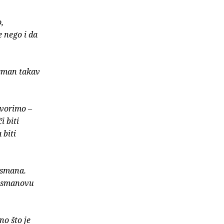
,
e nego i da
ssman takav
tvorimo –
i biti
 biti
ssmana.
ossmanovu
no što je