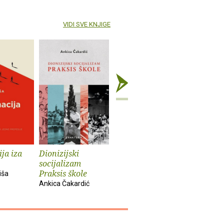
VIDI SVE KNJIGE
ja iza
Dionizijski
Grga Novak : Život
Anatomij
socijalizam
i djela
imperiju
Praksis škole
iša
Slobodan Prosperov
Davor Beg
Ankica Čakardić
Novak