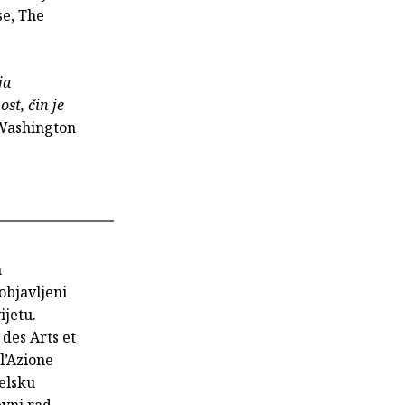
se, The
ja
st, čin je
Washington
h
objavljeni
ijetu.
des Arts et
l’Azione
elsku
evni rad