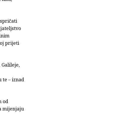
ispričati
jateljstvo
zinim
oj prijeti
Galileje,
u te – iznad
n od
a mijenjaju