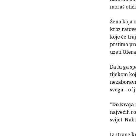
moraš otići,
Žena koja od
kroz ratove
koje će tra
prstima pro
uzeti Ofera
Da bi ga sp
tijekom ko
nezaboravnu
svega – o l
"
Do kraja
najvećih ro
svijet. Nabo
Iz strane kr