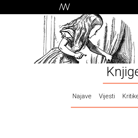
Knjig
Najave
Vijesti
Kritik