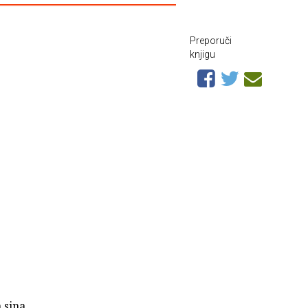
Preporuči
knjigu
 sina,