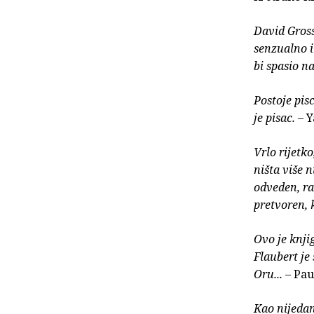
David Gross
senzualno i 
bi spasio na
Postoje pis
je pisac.
– Y
Vrlo rijetk
ništa više n
odveden, ra
pretvoren, 
Ovo je knji
Flaubert je
Oru...
– Pau
Kao nijedan