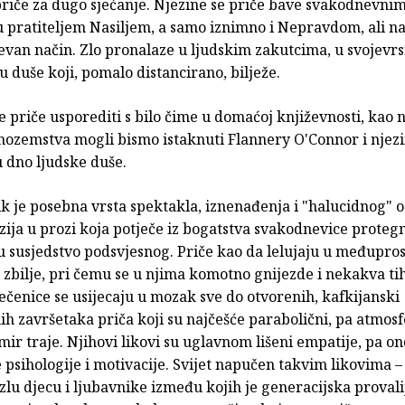
priče za dugo sjećanje. Njezine se priče bave svakodnevnim
 pratiteljem Nasiljem, a samo iznimno i Nepravdom, ali na
van način. Zlo pronalaze u ljudskim zakutcima, u svojev
 duše koji, pomalo distancirano, bilježe.
e priče usporediti s bilo čime u domaćoj književnosti, kao 
inozemstva mogli bismo istaknuti Flannery O'Connor i njez
 dno ljudske duše.
ik je posebna vrsta spektakla, iznenađenja i "halucidnog" 
ija u prozi koja potječe iz bogatstva svakodnevice proteg
u susjedstvo podsvjesnog. Priče kao da lelujaju u međupros
 zbilje, pri čemu se u njima komotno gnijezde i nekakva tih
ečenice se usijecaju u mozak sve do otvorenih, kafkijanski
ih završetaka priča koji su najčešće parabolični, pa atmos
mir traje. Njihovi likovi su uglavnom lišeni empatije, pa on
psihologije i motivacije. Svijet napučen takvim likovima – 
 zlu djecu i ljubavnike između kojih je generacijska provalij