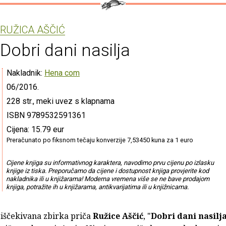
RUŽICA AŠČIĆ
Dobri dani nasilja
Nakladnik:
Hena com
06/2016.
228 str., meki uvez s klapnama
ISBN 9789532591361
Cijena: 15.79 eur
Preračunato po fiksnom tečaju konverzije 7,53450 kuna za 1 euro
Cijene knjiga su informativnog karaktera, navodimo prvu cijenu po izlasku
knjige iz tiska. Preporučamo da cijene i dostupnost knjiga provjerite kod
nakladnika ili u knjižarama! Moderna vremena više se ne bave prodajom
knjiga, potražite ih u knjižarama, antikvarijatima ili u knjižnicama.
 iščekivana zbirka priča
Ružice Aščić
, "
Dobri dani nasilj