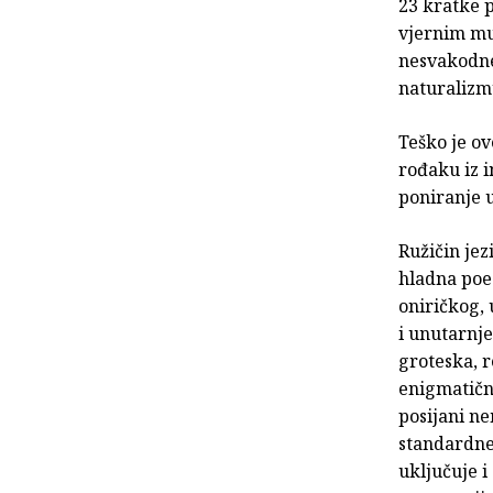
23 kratke 
vjernim mu
nesvakodne
naturalizmu
Teško je ov
rođaku iz 
poniranje u
Ružičin jez
hladna poez
oniričkog, 
i unutarnje
groteska, r
enigmatičn
posijani ne
standardne 
uključuje i