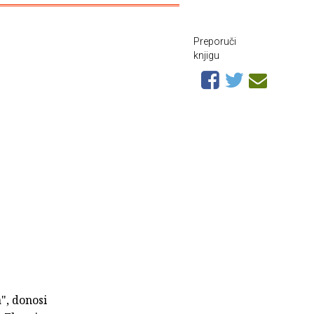
Preporuči
knjigu
a
", donosi