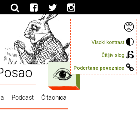
Visoki kontrast
Čitljiv slog
Posao
Podcrtane poveznice
ga
Podcast
Čitaonica