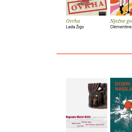
Ovrha
Nježne go
Lada Žigo
Clémentine