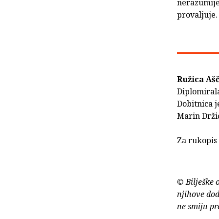
nerazumijev
provaljuje.
Ružica Ašč
Diplomirala
Dobitnica j
Marin Držić
Za rukopis 
© Bilješke 
njihove dod
ne smiju pr