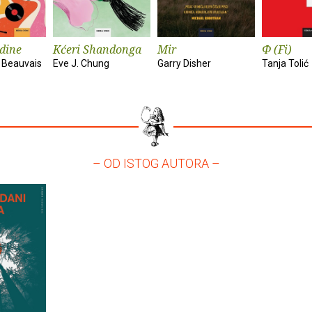
dine
Kćeri Shandonga
Mir
Φ (Fi)
 Beauvais
Eve J. Chung
Garry Disher
Tanja Tolić
– OD ISTOG AUTORA –