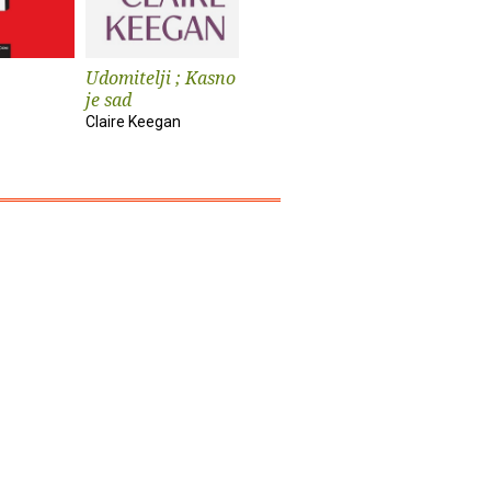
Udomitelji ; Kasno
Čast
Teška vo
je sad
Elif Shafak
Pia Prezelj
Claire Keegan