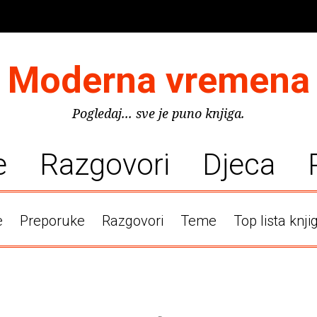
Moderna vremena
Pogledaj... sve je puno knjiga.
e
Razgovori
Djeca
e
Preporuke
Razgovori
Teme
Top lista knji