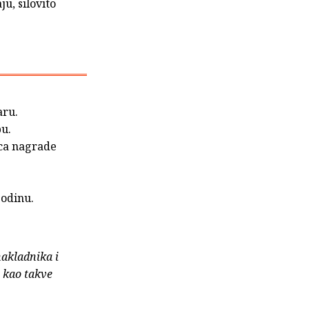
u, silovito
aru.
bu.
ica nagrade
godinu.
nakladnika i
e kao takve