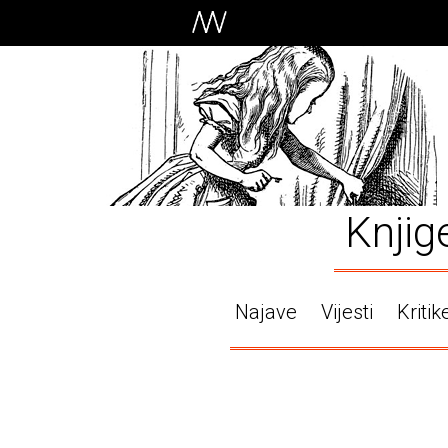
Knjig
Najave
Vijesti
Kritik