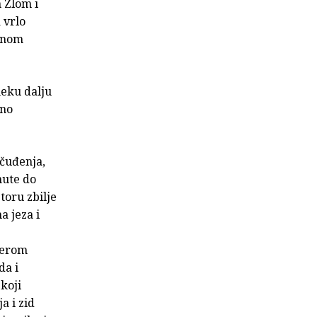
 Zlom i
 vrlo
rsnom
neku dalju
ino
očuđenja,
nute do
toru zbilje
a jeza i
ferom
da i
koji
a i zid