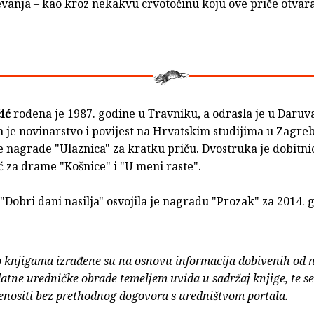
anja – kao kroz nekakvu crvotočinu koju ove priče otvaraj
ić
rođena je 1987. godine u Travniku, a odrasla je u Daruv
 je novinarstvo i povijest na Hrvatskim studijima u Zagre
e nagrade "Ulaznica" za kratku priču. Dvostruka je dobitn
 za drame "Košnice" i "U meni raste".
"Dobri dani nasilja" osvojila je nagradu "Prozak" za 2014. 
o knjigama izrađene su na osnovu informacija dobivenih od 
atne uredničke obrade temeljem uvida u sadržaj knjige, te s
enositi bez prethodnog dogovora s uredništvom portala.