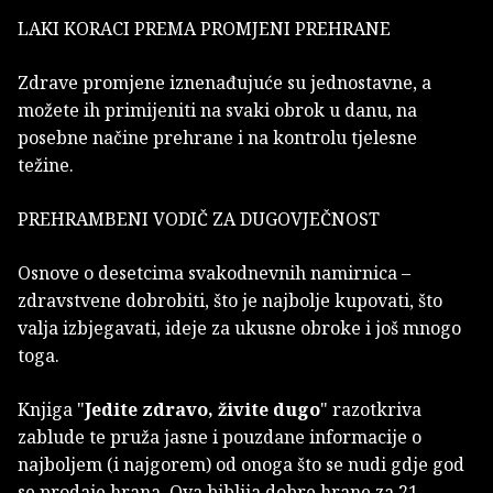
LAKI KORACI PREMA PROMJENI PREHRANE
Zdrave promjene iznenađujuće su jednostavne, a
možete ih primijeniti na svaki obrok u danu, na
posebne načine prehrane i na kontrolu tjelesne
težine.
PREHRAMBENI VODIČ ZA DUGOVJEČNOST
Osnove o desetcima svakodnevnih namirnica –
zdravstvene dobrobiti, što je najbolje kupovati, što
valja izbjegavati, ideje za ukusne obroke i još mnogo
toga.
Knjiga "
Jedite zdravo, živite dugo
" razotkriva
zablude te pruža jasne i pouzdane informacije o
najboljem (i najgorem) od onoga što se nudi gdje god
se prodaje hrana. Ova biblija dobre hrane za 21.