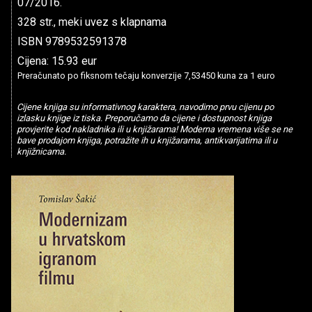
07/2016.
328 str., meki uvez s klapnama
ISBN 9789532591378
Cijena: 15.93 eur
Preračunato po fiksnom tečaju konverzije 7,53450 kuna za 1 euro
Cijene knjiga su informativnog karaktera, navodimo prvu cijenu po
izlasku knjige iz tiska. Preporučamo da cijene i dostupnost knjiga
provjerite kod nakladnika ili u knjižarama! Moderna vremena više se ne
bave prodajom knjiga, potražite ih u knjižarama, antikvarijatima ili u
knjižnicama.