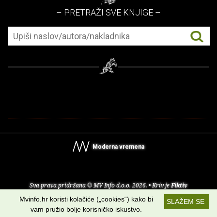
– PRETRAŽI SVE KNJIGE –
Moderna vremena
Sva prava pridržana © MV Info d.o.o. 2026. • Kriv je
Fiktiv
Mvinfo.hr koristi kolačiće („cookies“) kako bi
SLAŽEM SE
O nama
•
Pomoć
•
Uvjeti korištenja
•
RSS kanali
vam pružio bolje korisničko iskustvo.