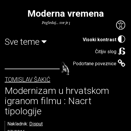
Moderna vremena
Pogledaj... sve je puno knjiga.
Sve teme
Visoki kontrast
Čitljiv slog
Podcrtane poveznice
TOMISLAV ŠAKIĆ
Modernizam u hrvatskom
igranom filmu : Nacrt
tipologije
Nakladnik:
Disput