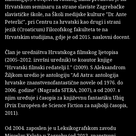
Hrvatskom seminaru za strane slaviste Zagrebačke
slavističke škole, na Školi medijske kulture "Dr. Ante
Peterlić", pri Centru za hrvatski kao drugi i strani
jezik (Croaticum) Filozofskog fakulteta te na
Hrvatskim studijima, gdje je od 2015. naslovni docent.
Član je uredništva Hrvatskoga filmskog ljetopisa
(2005–2012. izvršni urednik) te koautor knjige
"Hrvatski filmski redatelji I." (2009). S Aleksandrom
Žiljkom uredio je antologiju "Ad Astra: antologija
hrvatske znanstvenofantastične novele od 1976. do
2006. godine" (Nagrada SFERA, 2007), a od 2007. s
njim uređuje i časopis za književnu fantastiku Ubiq
(Prix Européen de Science Fiction za najbolji časopis,
2011).
Od 2004. zaposlen je u Leksikografskom zavodu
Miroslav Krleža u Zagrebu (od 2013. znanstveni