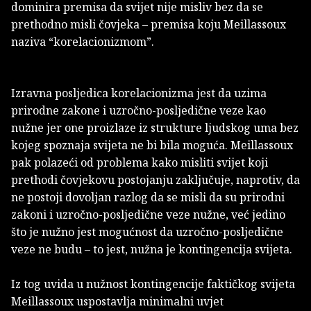
dominira premisa da svijet nije misliv bez da se
prethodno misli čovjeka – premisa koju Meillassoux
naziva “korelacionizmom”.
Izravna posljedica korelacionizma jest da uzima
prirodne zakone i uzročno-posljedične veze kao
nužne jer one proizlaze iz strukture ljudskog uma bez
kojeg spoznaja svijeta ne bi bila moguća. Meillassoux
pak polazeći od problema kako misliti svijet koji
prethodi čovjekovu postojanju zaključuje, naprotiv, da
ne postoji dovoljan razlog da se misli da su prirodni
zakoni i uzročno-posljedične veze nužne, već jedino
što je nužno jest mogućnost da uzročno-posljedične
veze ne budu – to jest, nužna je kontingencija svijeta.
Iz tog uvida u nužnost kontingencije faktičkog svijeta
Meillassoux uspostavlja minimalni uvjet