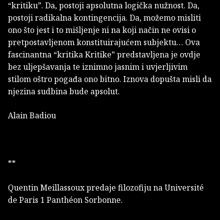
“kritiku”. Da, postoji apsolutna logička nužnost. Da,
postoji radikalna kontingencija. Da, možemo misliti
ono što jest i to mišljenje ni na koji način ne ovisi o
pretpostavljenom konstituirajućem subjektu… Ova
fascinantna “kritika Kritike” predstavljena je ovdje
bez uljepšavanja te iznimno jasnim i uvjerljivim
stilom oštro pogađa ono bitno. Iznova dopušta misli da
njezina sudbina bude apsolut.
Alain Badiou
**
Quentin Meillassoux predaje filozofiju na Université
de Paris 1 Panthéon Sorbonne.