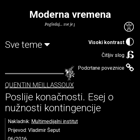
Moderna vremena
Pogledaj... sve je puno knjiga.
Sve teme
Visoki kontrast
Čitljiv slog
Podcrtane poveznice
QUENTIN MEILLASSOUX
Poslije konačnosti. Esej o
nužnosti kontingencije
Nakladnik:
Multimedijalni institut
Prijevod: Vladimir Šeput
06/2016.