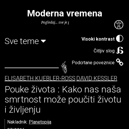
Moderna vremena
Pogledaj... sve je puno knjiga.
Sve teme
Visoki kontrast
Čitljiv slog
Podcrtane poveznice
ELISABETH KUEBLER-ROSS
DAVID KESSLER
Pouke života : Kako nas naša
smrtnost može poučiti životu
i življenju
Nakladnik:
Planetopija