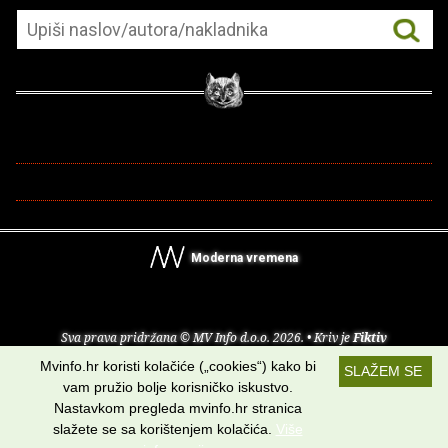
Moderna vremena
Sva prava pridržana © MV Info d.o.o. 2026. • Kriv je
Fiktiv
Mvinfo.hr koristi kolačiće („cookies“) kako bi
SLAŽEM SE
O nama
•
Pomoć
•
Uvjeti korištenja
•
RSS kanali
vam pružio bolje korisničko iskustvo.
Nastavkom pregleda mvinfo.hr stranica
Potraži nas na:
slažete se sa korištenjem kolačića.
Više