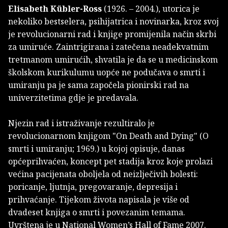
Elisabeth Kübler-Ross
(1926. – 2004.), utorica je
nekoliko bestselera, psihijatrica i novinarka, kroz svoj
je revolucionarni rad i knjige promijenila način skrbi
za umiruće. Zaintrigirana i zatečena neadekvatnim
tretmanom umirućih, shvatila je da se u medicinskom
školskom kurikulumu uopće ne podučava o smrti i
umiranju pa je sama započela pionirski rad na
univerzitetima gdje je predavala.
Njezin rad i istraživanje rezultiralo je
revolucionarnom knjigom "On Death and Dying" (O
smrti i umiranju; 1969.) u kojoj opisuje, danas
općeprihvaćen, koncept pet stadija kroz koje prolazi
većina pacijenata oboljela od neizlječivih bolesti:
poricanje, ljutnja, pregovaranje, depresija i
prihvaćanje. Tijekom života napisala je više od
dvadeset knjiga o smrti i povezanim temama.
Uvrštena je u National Women’s Hall of Fame 2007.