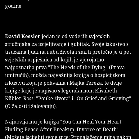
godine.
David Kessler
jedan je od vodećih svjetskih
stručnjaka za iscjeljivanje i gubitak. Svoje iskustvo s
tisućama ljudi na rubu života i smrti pretočio je u pet
svjetskih uspješnica od kojih je vjerojatno
najpoznatija prva "The Needs of the Dying" (Prava
umirućih), možda najvažnija knjiga o hospicijskom
iskustvu koju je pohvalila i Majka Tereza, te dvije
knjige koje je napisao s legendarnom Elisabeth
Kübler-Ross: "Pouke života" i "On Grief and Grieving"
(O žalosti i žalovanju).
Najnovija mu je knjiga "You Can Heal Your Heart:
Finding Peace After Breakup, Divorce or Death"
(Možete iscijeliti svoje srce: Pronalaženje mira nakon