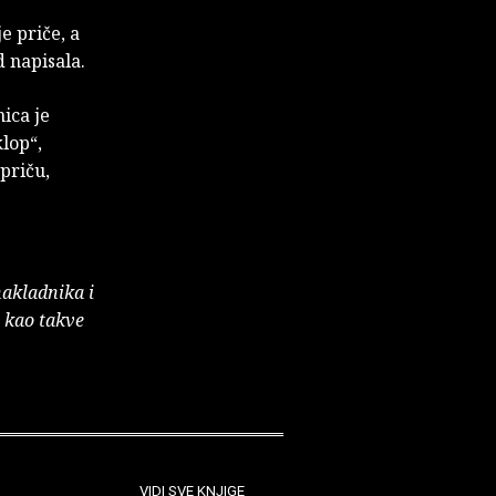
e priče, a
d napisala.
nica je
lop“,
priču,
nakladnika i
e kao takve
VIDI SVE KNJIGE