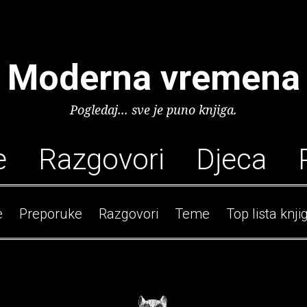
Moderna vremena
Pogledaj... sve je puno knjiga.
e
Razgovori
Djeca
e
Preporuke
Razgovori
Teme
Top lista knji