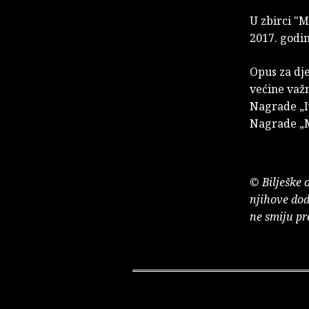
U zbirci "M
2017. godin
Opus za dje
većine važ
Nagrade „I
Nagrade „M
© Bilješke 
njihove dod
ne smiju pr