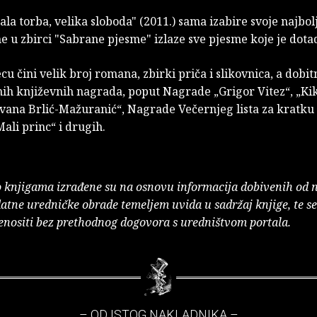
ala torba, velika sloboda" (2011.) sama izabire svoje najbolj
e u zbirci "Sabrane pjesme" izlaze sve pjesme koje je dota
cu čini velik broj romana, zbirki priča i slikovnica, a dobit
nih književnih nagrada, poput Nagrade „Grigor Vitez“, „Kik
vana Brlić-Mažuranić“, Nagrade Večernjeg lista za kratku 
ali princ“ i drugih.
o knjigama izrađene su na osnovu informacija dobivenih od 
atne uredničke obrade temeljem uvida u sadržaj knjige, te s
enositi bez prethodnog dogovora s uredništvom portala.
– OD ISTOG NAKLADNIKA –