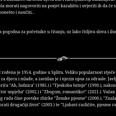
ša morati nagovoriti na posjet kazalištu i uvjeriti ih da će 
ponešto i naučiti...
a pogodna za početnike u čitanju, uz lako čitljiva slova i ilu
ć
rođena je 1954. godine u Splitu. Veliku popularnost stječe
 za djecu i mlade, a zavidan je i njezin opus za odrasle. Javl
iča "Ah, ludnica" (1985.) i "Tjeskoba šutnje" (1990.), nakon
ktor uspjeha" (2002.) i "Zbogom, romantiko!" (2021.). Važan
g rada čine poetske zbirke "Ženske pjesme" (2000.), "Znal
ati drugačiji život" (2003.) te "Ljubavi različite, pjesme r