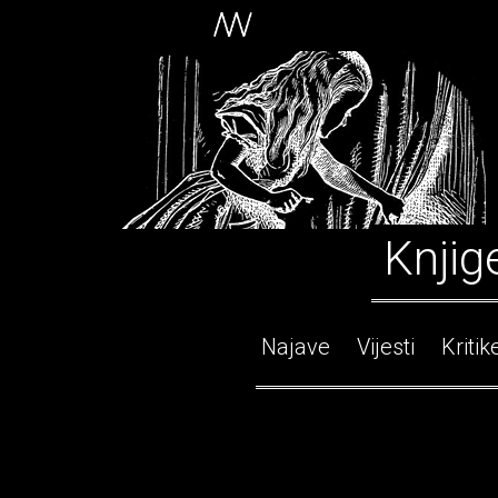
Knjig
Najave
Vijesti
Kritik