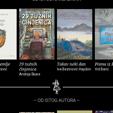
zemlje
29 tužnih
Takav neki dan
Pisma iz 
činjenica
žević
Iva Bezinović-Haydon
Vid Barić
Andrija Škare
– OD ISTOG AUTORA –