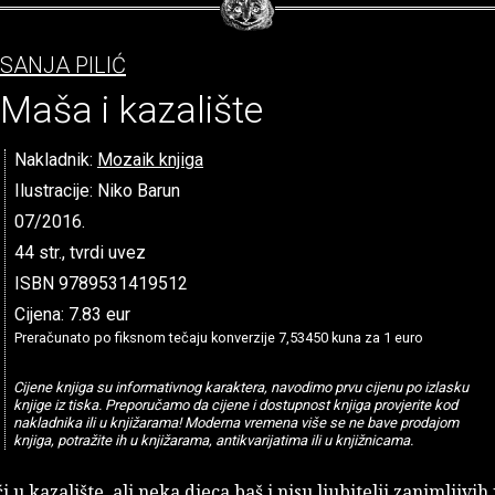
SANJA PILIĆ
Maša i kazalište
Nakladnik:
Mozaik knjiga
Ilustracije: Niko Barun
07/2016.
44 str., tvrdi uvez
ISBN 9789531419512
Cijena: 7.83 eur
Preračunato po fiksnom tečaju konverzije 7,53450 kuna za 1 euro
Cijene knjiga su informativnog karaktera, navodimo prvu cijenu po izlasku
knjige iz tiska. Preporučamo da cijene i dostupnost knjiga provjerite kod
nakladnika ili u knjižarama! Moderna vremena više se ne bave prodajom
knjiga, potražite ih u knjižarama, antikvarijatima ili u knjižnicama.
i u kazalište, ali neka djeca baš i nisu ljubitelji zanimljivi