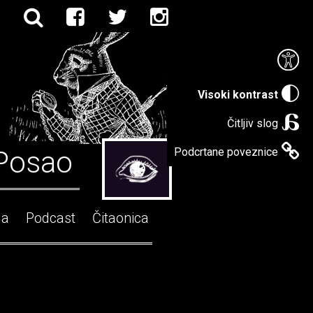
Visoki kontrast
Čitljiv slog
Posao
Podcrtane poveznice
ga
Podcast
Čitaonica