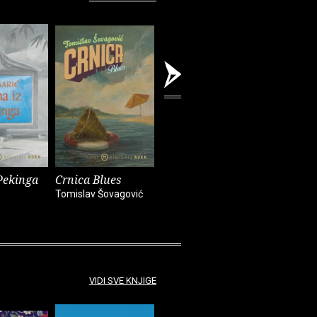
Pekinga
Crnica Blues
Futur treći
Monika i
Tomislav Šovagović
Sandra Vlašić
Darko Pern
VIDI SVE KNJIGE