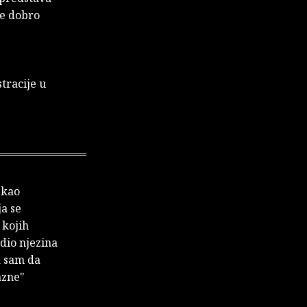
se dobro
stracije u
 kao
ja se
 kojih
 dio njezina
a sam da
azne"