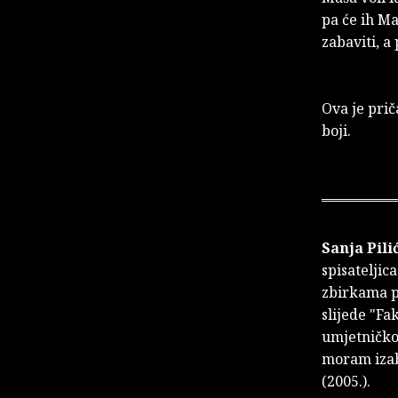
pa će ih Ma
zabaviti, a 
Ova je prič
boji.
Sanja Pili
spisateljica
zbirkama pr
slijede "Fa
umjetničko
moram izabr
(2005.).