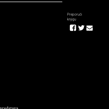
Preporuči
knjigu
h predstava