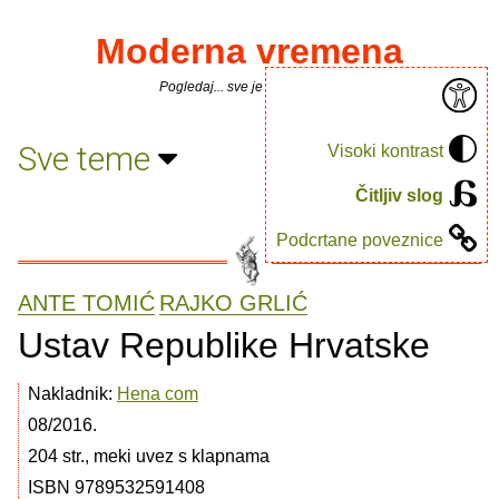
Moderna vremena
Pogledaj... sve je puno knjiga.
Sve teme
Visoki kontrast
Čitljiv slog
Podcrtane poveznice
ANTE TOMIĆ
RAJKO GRLIĆ
Ustav Republike Hrvatske
Nakladnik:
Hena com
08/2016.
204 str., meki uvez s klapnama
ISBN 9789532591408