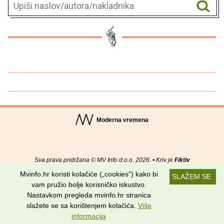
Moderna vremena
Sva prava pridržana © MV Info d.o.o. 2026. • Kriv je
Fiktiv
Mvinfo.hr koristi kolačiće („cookies“) kako bi
SLAŽEM SE
O nama
•
Pomoć
•
Uvjeti korištenja
•
RSS kanali
vam pružio bolje korisničko iskustvo.
Nastavkom pregleda mvinfo.hr stranica
Potraži nas na:
slažete se sa korištenjem kolačića.
Više
informacija